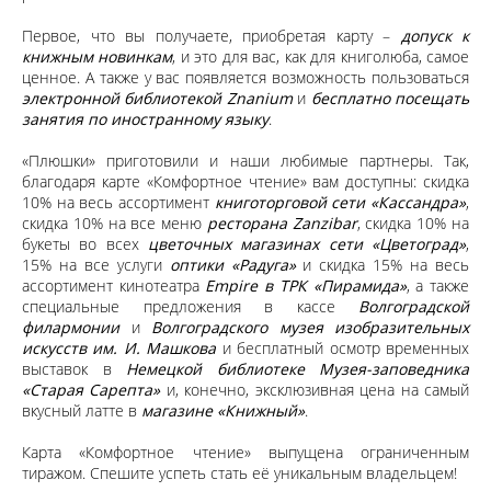
Первое, что вы получаете, приобретая карту –
допуск к
книжным новинкам
, и это для вас, как для книголюба, самое
ценное. А также у вас появляется возможность пользоваться
электронной библиотекой Znanium
и
бесплатно посещать
занятия по иностранному языку
.
«Плюшки» приготовили и наши любимые партнеры. Так,
благодаря карте «Комфортное чтение» вам доступны: скидка
10% на весь ассортимент
книготорговой сети «Кассандра»
,
скидка 10% на все меню
ресторана Zanzibar
, скидка 10% на
букеты во всех
цветочных магазинах сети «Цветоград»
,
15% на все услуги
оптики «Радуга»
и скидка 15% на весь
ассортимент кинотеатра
Empire в ТРК «Пирамида»
, а также
специальные предложения в кассе
Волгоградской
филармонии
и
Волгоградского музея изобразительных
искусств им. И. Машкова
и бесплатный осмотр временных
выставок в
Немецкой библиотеке Музея-заповедника
«Старая Сарепта»
и, конечно, эксклюзивная цена на самый
вкусный латте в
магазине «Книжный»
.
Карта «Комфортное чтение» выпущена ограниченным
тиражом. Спешите успеть стать её уникальным владельцем!