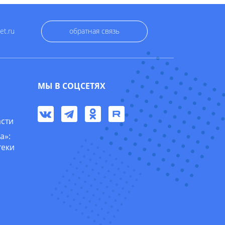
et.ru
обратная связь
МЫ В СОЦСЕТЯХ
асти
а»:
теки