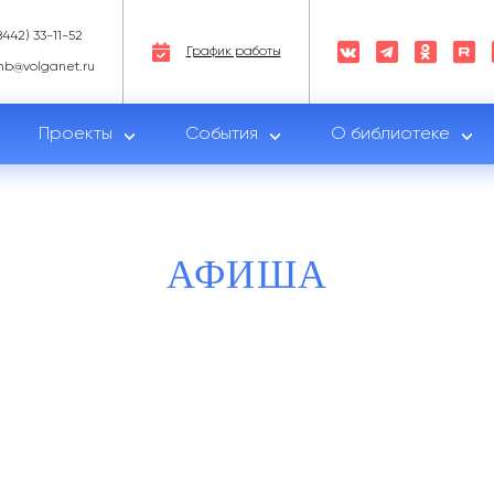
8442) 33-11-52
График работы
nb@volganet.ru
Проекты
События
О библиотеке
АФИША