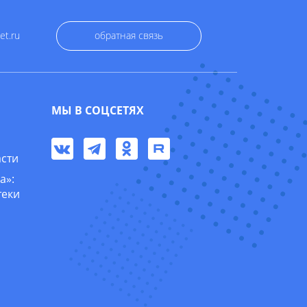
et.ru
обратная связь
МЫ В СОЦСЕТЯХ
асти
а»:
теки