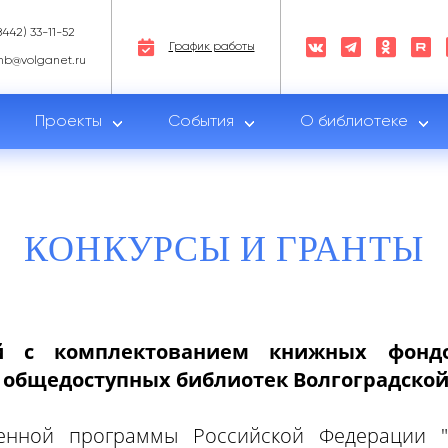
8442) 33-11-52
График работы
nb@volganet.ru
Проекты
События
О библиотеке
КОНКУРСЫ И ГРАНТЫ
ый с комплектованием книжных фонд
 общедоступных библиотек Волгоградской
енной программы Российской Федерации "Р