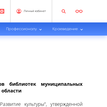
Личный кабинет
Профессионалу
Краеведение
ов библиотек муниципальных
 области
азвитие культуры", утвержденной