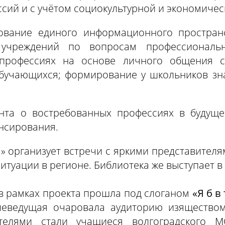
ий и с учётом социокультурной и экономическ
ование единого информационного простран
 учреждений по вопросам профессиональ
профессиях на основе личного общения с
бучающихся; формирование у школьников зн
нта о востребованных профессиях в будущем
нсирования.
а» организует встречи с яркими представител
итуации в регионе. Библиотека же выступает в
 в рамках проекта прошла под слоганом
«Я б в
еведущая очаровала аудиторию изяществом
шателями стали учащиеся волгоградског