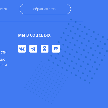
et.ru
обратная связь
МЫ В СОЦСЕТЯХ
асти
а»:
теки