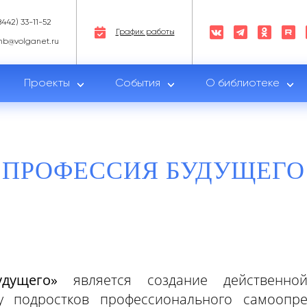
8442) 33-11-52
График работы
nb@volganet.ru
Проекты
События
О библиотеке
ПРОФЕССИЯ БУДУЩЕГО
дущего»
является создание действенной
у подростков профессионального самоопр