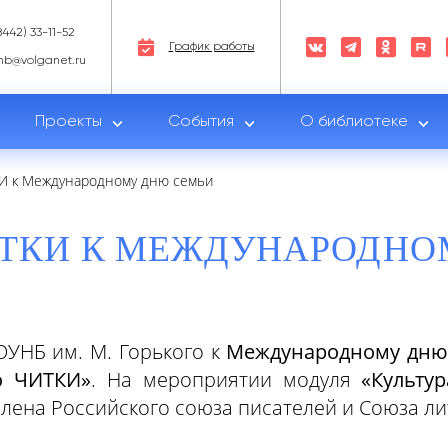
8442) 33-11-52
График работы
nb@volganet.ru
Проекты
События
О библиотеке
И к Международному дню семьи
ИТКИ К МЕЖДУНАРОДНО
ОУНБ им. М. Горького к
Международному дню
о ЧИТКИ»
. На мероприятии модуля
«Культу
 члена Российского союза писателей и Союза л