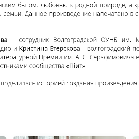
ским бытом, любовью к родной природе, а к
ь семьи. Данное произведение напечатано в с
ва
– сотрудник Волгоградской ОУНБ им. М.
адио и
Кристина Етерскова
– волгоградский по
Литературной Премии им. А. С. Серафимовича
частниками сообщества
«Пiит»
.
 поделилась историей создания произведения 