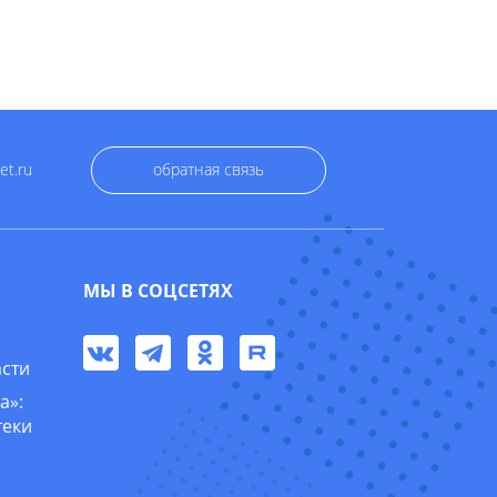
et.ru
обратная связь
МЫ В СОЦСЕТЯХ
асти
а»:
теки