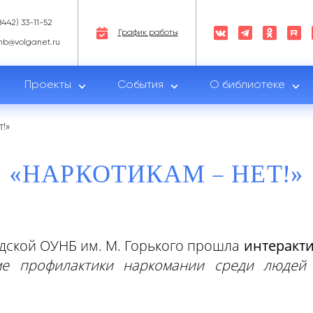
8442) 33-11-52
График работы
nb@volganet.ru
Проекты
События
О библиотеке
т!»
«НАРКОТИКАМ – НЕТ!»
дской ОУНБ им. М. Горького прошла
интеракти
ме профилактики наркомании среди людей