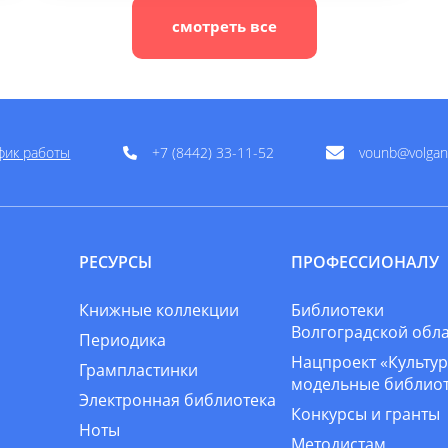
смотреть все
фик работы
+7 (8442) 33-11-52
vounb@volgan
РЕСУРСЫ
ПРОФЕССИОНАЛУ
Книжные коллекции
Библиотеки
Волгоградской обл
Периодика
Нацпроект «Культур
Грампластинки
модельные библио
Электронная библиотека
Конкурсы и гранты
Ноты
Методистам