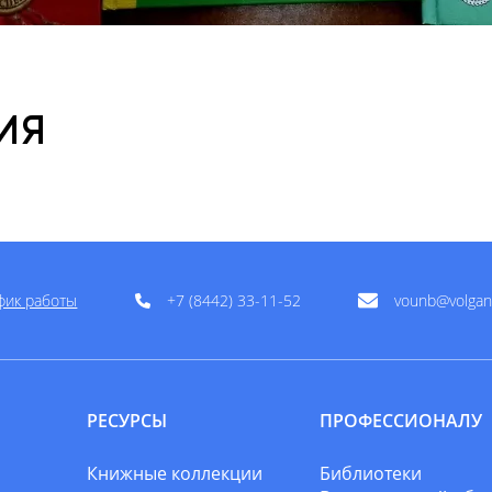
ИЯ
фик работы
+7 (8442) 33-11-52
vounb@volgan
РЕСУРСЫ
ПРОФЕССИОНАЛУ
Книжные коллекции
Библиотеки