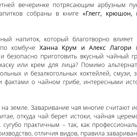
летней вечеринке потрясающим арбузным п
напитков собраны в книге
«Глегг, крюшон,
нный напиток, который благотворно влияет 
 по комбуче
Ханна Крум и Алекс Лагори
о и безопасно приготовить вкусный чайный гр
маску или крем для лица? Помимо альтернат
льных и безалкогольных коктейлей, смузи, за
и фактами о чайном грибе, интересными ист
 на земле. Заваривание чая многие считают и
итае, откуда чай берет истоки, чайная церем
, сугубо практичным – так, как профессиона
роизводство, отличия видов, правила завариван