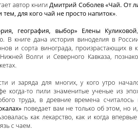
гает автор книги
Дмитрий Соболев «Чай. От ли
 тем, для кого чай не просто напиток»
.
ория, география, выбор» Елены Куликовой
. В книге дана история виноделия в России
онов и сорта винограда, произрастающих в к
Нижней Волги и Северного Кавказа, познак
кетах.
ти и заряда для многих, у кого утро начал
офе когда-то пили знаменитые ученые из эпо
обого труда, в древние времена считалось
окалах»
поведает вам не только об этом, но и
ьзовалась как лекарство, как и когда вперв
зь с чаем.