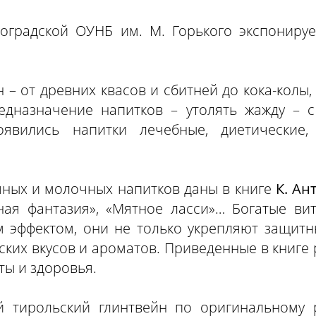
гоградской ОУНБ им. М. Горького экспонируе
– от древних квасов и сбитней до кока-колы, 
дназначение напитков – утолять жажду – с
явились напитки лечебные, диетические,
яных и молочных напитков даны в книге
К. Ан
ная фантазия», «Мятное ласси»… Богатые в
эффектом, они не только укрепляют защитн
ских вкусов и ароматов. Приведенные в книге
ты и здоровья.
й тирольский глинтвейн по оригинальному р