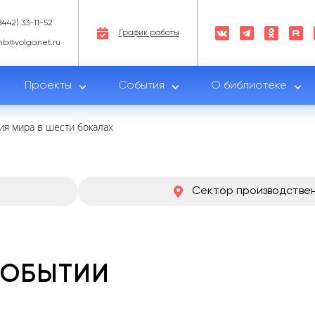
8442) 33-11-52
График работы
nb@volganet.ru
Проекты
События
О библиотеке
ия мира в шести бокалах
Сектор производствен
СОБЫТИИ