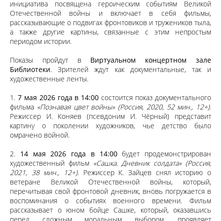
инициатива посвящена героическим событиям Великой
Отечественной войны и включает в себя фильмы,
рассказывающие о подвигах фронтовиков и тружеников тыла,
а также другие картины, связанные с этим непростым
периодом истории.
Показы пройдут в
Виртуальном концертном зале
Библиотеки
. Зрителей ждут как документальные, так и
художественные ленты.
1.
7 мая 2026 года в 14:00
состоится показ документального
фильма
«Познавая цвет войны» (Россия, 2020, 52 мин., 12+)
.
Режиссер И. Коняев (псевдоним И. Чёрный) представит
картину о поколении художников, чье детство было
омрачено войной.
2.
14 мая 2026 года в 14:00
будет продемонстрирован
художественный фильм
«Сашка. Дневник солдата» (Россия,
2021, 38 мин., 12+)
. Режиссер К. Зайцев снял историю о
ветеране Великой Отечественной войны, который,
перечитывая свой фронтовой дневник, вновь погружается в
воспоминания о событиях военного времени. Фильм
рассказывает о юном бойце Сашке, который, оказавшись
перед сложным моральным выбором, проявляет