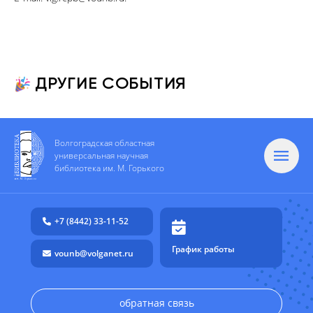
ДРУГИЕ СОБЫТИЯ
Волгоградская областная
универсальная научная
библиотека им. М. Горького
+7 (8442) 33-11-52
График работы
vounb@volganet.ru
обратная связь