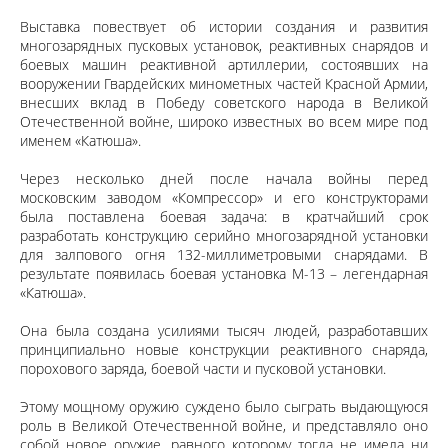
Выставка повествует об истории создания и развития
многозарядных пусковых установок, реактивных снарядов и
боевых машин реактивной артиллерии, состоявших на
вооружении Гвардейских минометных частей Красной Армии,
внесших вклад в Победу советского народа в Великой
Отечественной войне, широко известных во всем мире под
именем «Катюша».
Через несколько дней после начала войны перед
московским заводом «Компрессор» и его конструкторами
была поставлена боевая задача: в кратчайший срок
разработать конструкцию серийно многозарядной установки
для залпового огня 132-миллиметровыми снарядами. В
результате появилась боевая установка М-13 – легендарная
«Катюша».
Она была создана усилиями тысяч людей, разработавших
принципиально новые конструкции реактивного снаряда,
порохового заряда, боевой части и пусковой установки.
Этому мощному оружию суждено было сыграть выдающуюся
роль в Великой Отечественной войне, и представляло оно
собой новое оружие, равного которому тогда не имела ни