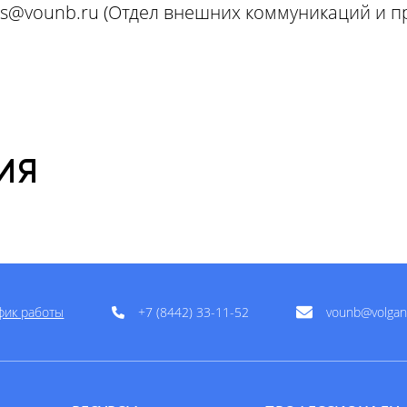
ts@vounb.ru
(Отдел внешних коммуникаций и пр
ИЯ
фик работы
+7 (8442) 33-11-52
vounb@volgan