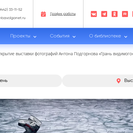
8442) 33-11-52
График работы
nb@volganet.ru
Проекты
События
О библиотеке
ткрытие выставки фотографий Антона Подгорнова «Грань видимого
день
Выс