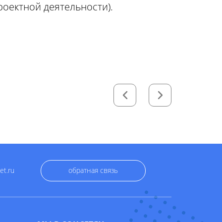
оектной деятельности).
et.ru
обратная связь