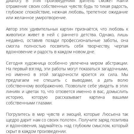
диалогу. В этих произведениях зритель сможет найти
отражение своих собственных чувств: будь то тихая радость,
глубокое спокойствие, нежная любовь, трепетное ожидание
или желанное умиротворение.
Автор этих удивительных картин признаётся, что любовь к
живописи живет в ней с раннего детства. Однако, лишь
недавно, оставив позади профессиональные заботы, она
смогла полностью посвятить себя творчеству, черпая
вдохновение и радость в каждом новом дне.
Сегодня художница особенно увлечена миром абстракции.
На первый взгляд, эти работы могут показаться загадочными,
но именно в этой загадочности кроется их сила. Мы
предлагаем не спешить с выводами, а дать волю
собственному воображению. Позвольте себе увидеть в этих
линиях и цветах то, что отзовется именно в вас, домыслить
историю, которую рассказывает картина вашими
собственными глазами.
Погрузитесь в мир чувств и эмоций, которые Люсьена так
щедро дарит нам со своих полотен. Получите заряд позитива
и вдохновения, задумайтесь над глубоким смыслом, который
скрыт в каждом произведении.