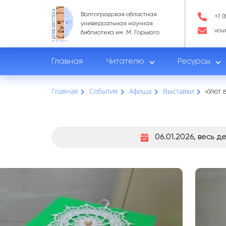
Волгоградская областная
+7 (
универсальная научная
vou
библиотека им. М. Горького
Главная
Читателю
Ресурсы
Главная
События
Афиша
Выставки
«Уют 
06.01.2026, весь д