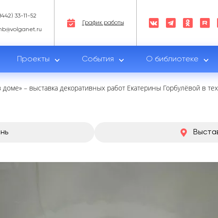
8442) 33-11-52
График работы
nb@volganet.ru
Проекты
События
О библиотеке
в доме» – выставка декоративных работ Екатерины Горбулёвой в те
ень
Выстав