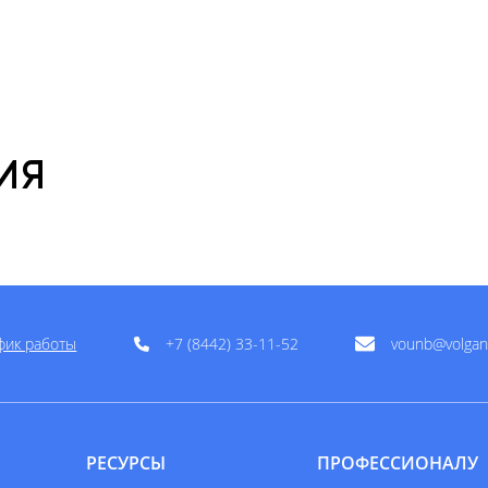
ИЯ
фик работы
+7 (8442) 33-11-52
vounb@volgan
РЕСУРСЫ
ПРОФЕССИОНАЛУ