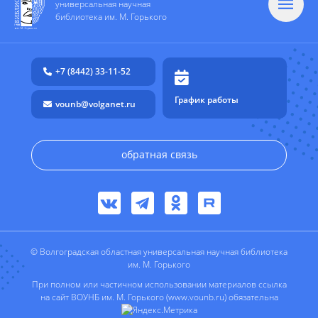
универсальная научная
библиотека им. М. Горького
+7 (8442) 33-11-52
График работы
vounb@volganet.ru
обратная связь
© Волгоградская областная универсальная научная библиотека
им. М. Горького
При полном или частичном использовании материалов ссылка
на сайт ВОУНБ им. М. Горького (www.vounb.ru) обязательна