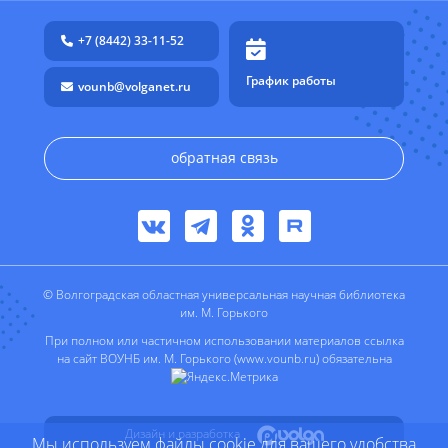
+7 (8442) 33-11-52
График работы
vounb@volganet.ru
обратная связь
© Волгоградская областная универсальная научная библиотека
им. М. Горького
При полном или частичном использовании материалов ссылка
на сайт ВОУНБ им. М. Горького (www.vounb.ru) обязательна
Дизайн и разработка
Мы используем файлы cookie для вашего удобства