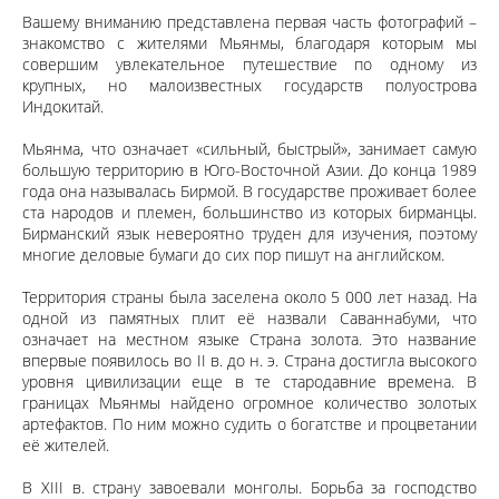
Вашему вниманию представлена первая часть фотографий –
знакомство с жителями Мьянмы, благодаря которым мы
совершим увлекательное путешествие по одному из
крупных, но малоизвестных государств полуострова
Индокитай.
Мьянма, что означает «сильный, быстрый», занимает самую
большую территорию в Юго-Восточной Азии. До конца 1989
года она называлась Бирмой. В государстве проживает более
ста народов и племен, большинство из которых бирманцы.
Бирманский язык невероятно труден для изучения, поэтому
многие деловые бумаги до сих пор пишут на английском.
Территория страны была заселена около 5 000 лет назад. На
одной из памятных плит её назвали Саваннабуми, что
означает на местном языке Страна золота. Это название
впервые появилось во II в. до н. э. Страна достигла высокого
уровня цивилизации еще в те стародавние времена. В
границах Мьянмы найдено огромное количество золотых
артефактов. По ним можно судить о богатстве и процветании
её жителей.
В XIII в. страну завоевали монголы. Борьба за господство