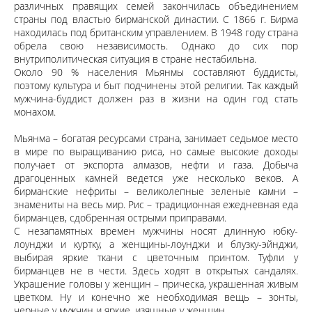
различных правящих семей закончилась объединением
страны под властью бирманской династии. С 1866 г. Бирма
находилась под британским управлением. В 1948 году страна
обрела свою независимость. Однако до сих пор
внутриполитическая ситуация в стране нестабильна.
Около 90 % населения Мьянмы составляют буддисты,
поэтому культура и быт подчинены этой религии. Так каждый
мужчина-буддист должен раз в жизни на один год стать
монахом.
Мьянма – богатая ресурсами страна, занимает седьмое место
в мире по выращиванию риса, но самые высокие доходы
получает от экспорта алмазов, нефти и газа. Добыча
драгоценных камней ведется уже несколько веков. А
бирманские нефриты – великолепные зеленые камни –
знамениты на весь мир. Рис – традиционная ежедневная еда
бирманцев, сдобренная острыми приправами.
С незапамятных времен мужчины носят длинную юбку-
лоунджи и куртку, а женщины-лоунджи и блузку-эйнджи,
выбирая яркие ткани с цветочным принтом. Туфли у
бирманцев не в чести. Здесь ходят в открытых сандалях.
Украшение головы у женщин – прическа, украшенная живым
цветком. Ну и конечно же необходимая вещь – зонты,
черные у мужчин и яркие, изящные у женщин.