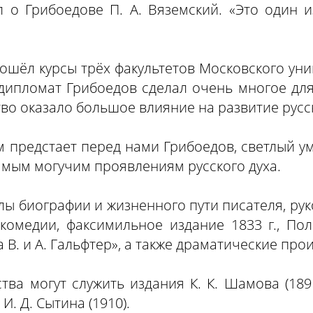
 о Грибоедове П. А. Вяземский. «Это один 
прошёл курсы трёх факультетов Московского ун
 дипломат Грибоедов сделал очень многое для
тво оказало большое влияние на развитие русс
м предстает перед нами Грибоедов, светлый у
амым могучим проявлениям русского духа.
ы биографии и жизненного пути писателя, руко
комедии, факсимильное издание 1833 г., Пол
. и А. Гальфтер», а также драматические прои
ва могут служить издания К. К. Шамова (1891),
. Д. Сытина (1910).