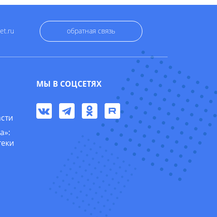
et.ru
обратная связь
МЫ В СОЦСЕТЯХ
асти
а»:
теки