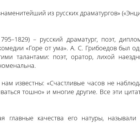
знаменитейший из русских драматургов» («Энц
795–1829) – русский драматург, поэт, диплом
омедии «Горе от ума». А. С. Грибоедов был 
ми талантами: поэт, оратор, лихой наездни
номенальна.
 нам известны: «Счастливые часов не наблюд
иваться тошно» и многие другие. Все эти цит
ая главные качества его натуры, называли 