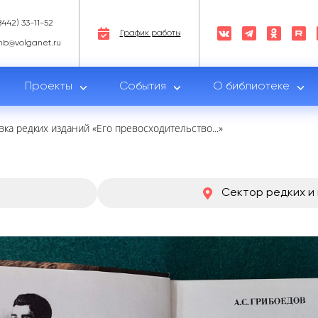
8442) 33-11-52
График работы
nb@volganet.ru
Проекты
События
О библиотеке
вка редких изданий «Его превосходительство...»
Сектор редких и 