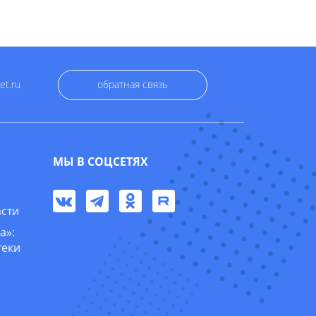
et.ru
обратная связь
МЫ В СОЦСЕТЯХ
асти
а»:
теки