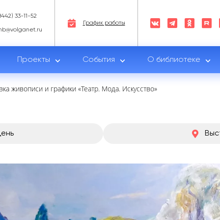
8442) 33-11-52
График работы
nb@volganet.ru
Проекты
События
О библиотеке
вка живописи и графики «Театр. Мода. Искусство»
день
Выс