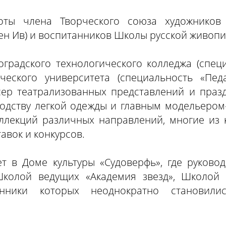
оты члена Творческого союза художников 
ен Ив) и воспитанников Школы русской живопи
градского технологического колледжа (спец
ического университета (специальность «Пед
ер театрализованных представлений и празд
одству легкой одежды и главным модельером
ллекций различных направлений, многие из
вок и конкурсов.
т в Доме культуры «Судоверфь», где руковод
 Школой ведущих «Академия звезд», Школой
анники которых неоднократно становили