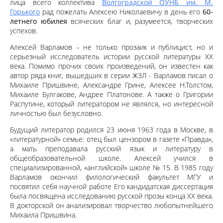
лица всего коллектива
Волгоградской ОУНБ им. М.
Горького
рад пожелать Алексею Николаевичу в день его
60-
летнего юбилея
всяческих благ и, разумеется, творческих
успехов.
Алексей Варламов – не только прозаик и публицист, но и
серьезный исследователь истории русской литературы XX
века. Помимо прочих своих произведений, он известен как
автор ряда книг, вышедших в серии ЖЗЛ - Варламов писал о
Михаиле Пришвине, Александре Грине, Алексее Н.Толстом,
Михаиле Булгакове, Андрее Платонове. А также о Григории
Распутине, который литератором не являлся, но интересной
личностью был безусловно.
Будущий литератор родился 23 июня 1963 года в Москве, в
«литературной» семье: отец был цензором в газете «Правда»,
а мать преподавала русский язык и литературу в
общеобразовательной школе. Алексей учился в
специализированной, «английской» школе № 15. В 1985 году
Варламов окончил филологический факультет МГУ и
посвятил себя научной работе Его кандидатская диссертация
была посвящена исследованию русской прозы конца XX века.
В докторской он анализировал творчество любопытнейшего
Михаила Пришвина.