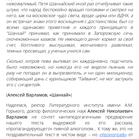
невозмутимый, Петя Шанхайский иной раз отчебучивал такие
штуки, что народ беспокойно вращал головами и смотрел на
него, как на московское чудо света, вроде цирка или ВДНХ, а
он встречал знаки этого восхищения с достоинством, был со
всеми одинаково приветлив и каждого приходящего в
"Шанхай" принимал, как принимали в Запорожскую сечь
охочекомонных казаков. Не имеющего денег кормил за свой
счет, болтливого выслушивал, молчаливого развлекал,
темных просвещал, у ученых учился сам.
Сколько литров пива выпивал он каждодневно, подсчитать
было невозможно, но никогда его не видели пьяным, ни
разу не попадал он в вытрезвитель, и ни один милиционер,
собирающий дань с курильщиков "Тайваня", не мог застукать
его с сигаретой
».
(
Алексей Варламов, «Шанхай»
)
Надеемся, ректор Литературного института имени А.М.
Горького, доктор филологических наук
Алексей Николаевич
Варламов
не сочтет «антипедогагичным» предварение
нашего текста выдержкой из его рассказа,
«пропагандирующего» пивной алкоголизм… К тому же, это не
поздравительный текст в чистом виде – но
«Хронограф»
от