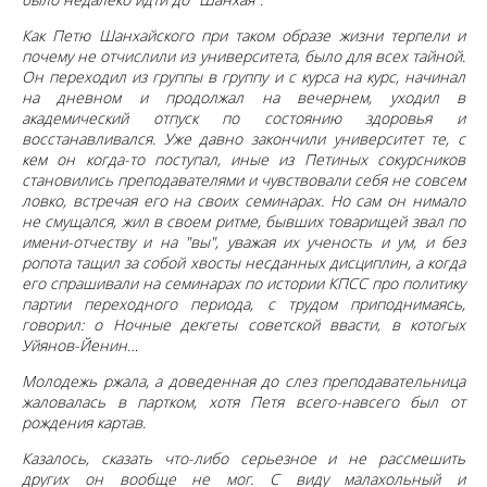
Как Петю Шанхайского при таком образе жизни терпели и
почему не отчислили из университета, было для всех тайной.
Он переходил из группы в группу и с курса на курс, начинал
на дневном и продолжал на вечернем, уходил в
академический отпуск по состоянию здоровья и
восстанавливался. Уже давно закончили университет те, с
кем он когда-то поступал, иные из Петиных сокурсников
становились преподавателями и чувствовали себя не совсем
ловко, встречая его на своих семинарах. Но сам он нимало
не смущался, жил в своем ритме, бывших товарищей звал по
имени-отчеству и на "вы", уважая их ученость и ум, и без
ропота тащил за собой хвосты несданных дисциплин, а когда
его спрашивали на семинарах по истории КПСС про политику
партии переходного периода, с трудом приподнимаясь,
говорил: o Ночные декгеты советской ввасти, в котогых
Уйянов-Йенин…
Молодежь ржала, а доведенная до слез преподавательница
жаловалась в партком, хотя Петя всего-навсего был от
рождения картав.
Казалось, сказать что-либо серьезное и не рассмешить
других он вообще не мог. С виду малахольный и