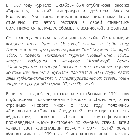
В 1987 году журнале «Октябрь» был опубликован рассказ
«Тараканы», ставший литературным дебютом Алексея
Варламова. Уже тогда внимательными читателями было
отмечено, что автор рассказа в своей стилистике
ориентируется на лучшие образцы классической литературы.
Со страницы ректора на официальном сайте Литинститута:
«
Первая книга "Дом в Остожье" вышла в 1990 году.
Известность автору принесли роман "Лох" (журнал "Октябрь",
1995) и повесть "Рождение" (журнал "Новый Мир", 1995),
которая победила в конкурсе "Антибукер". Роман
"Одиннадцатое сентября" вызвал неоднозначные оценки
критики (он вышел в журнале "Москва" в 2003 году). Автор
ряда публицистических и литературоведческих статей. Член
жюри литературной премии "Ясная Поляна"
».
Если чуть подробнее, то скажем, что «Знамя» в 1991 году
опубликовало произведения «Покров» и «Таинство», а на
страницах «Нового мира» в 1992 году появились
«Сочельник» и «Галаша». Следующей свет увидела повесть
«Здравствуй, князь!». Дебютное крупноформатное
произведение «Лох» выстроено по канонам сказки. Затем
увидел свет «Затонувший ковчег» (1997). Третий роман
«Купол» издан в 1999 году. Книга, которую можно назвать