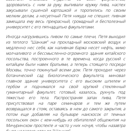
здоровались с ним за руку, выпивали кружку пива, наспех
закусывали сушеной картошкой и торопились по своим
мелким делам, а несуетный Петя никуда не спешил: пивная
замещала ему весь прекрасный, громадный и бесполезный
университет с его пятнадцатью факультетами.
Иногда нагрузившись пивом по самые плечи, Петя выходил
из теплого "Шанхая" на прохладный московский воздух и
медленно нес себя, как наливная баржа несет нефть, мимо
молчаливого и бессмысленно-огромного здания китайского
посольства, построенного в те времена, когда русский с
китайцем были навек братьями, а теперь стоящего посреди
Москвы, точно покинутый всеми дом. Петя проходил через
ботанический сад биологического факультета, миновал
главное здание университета с его высоким шпилем и
гербом и поднимался на свой хрупкий стеклянный
гуманитарный факультет, готовый, казалось, рухнуть под
тяжестью его тела. Распространяя запах пива, Петя
присутствовал на паре семинаров и тем же путем
возвращался в стояк, оставаясь в нем до самого закрытия, а
потом еще добавляя на бульваре наискосок от темных
посольских окон с кем-нибудь из обитателей общежития на
Мичуринском проспекте и часто у них ночуя, чтобы назавтра
было недалеко идти до "Шанхая".