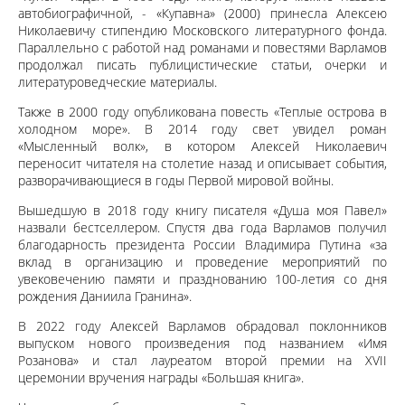
автобиографичной, - «Купавна» (2000) принесла Алексею
Николаевичу стипендию Московского литературного фонда.
Параллельно с работой над романами и повестями Варламов
продолжал писать публицистические статьи, очерки и
литературоведческие материалы.
Также в 2000 году опубликована повесть «Теплые острова в
холодном море». В 2014 году свет увидел роман
«Мысленный волк», в котором Алексей Николаевич
переносит читателя на столетие назад и описывает события,
разворачивающиеся в годы Первой мировой войны.
Вышедшую в 2018 году книгу писателя «Душа моя Павел»
назвали бестселлером. Спустя два года Варламов получил
благодарность президента России Владимира Путина «за
вклад в организацию и проведение мероприятий по
увековечению памяти и празднованию 100-летия со дня
рождения Даниила Гранина».
В 2022 году Алексей Варламов обрадовал поклонников
выпуском нового произведения под названием «Имя
Розанова» и стал лауреатом второй премии на XVII
церемонии вручения награды «Большая книга».