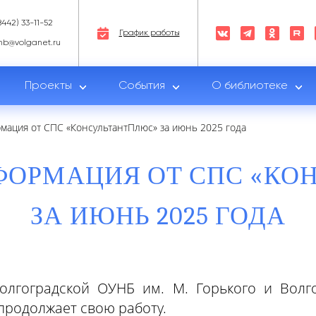
8442) 33-11-52
График работы
nb@volganet.ru
Проекты
События
О библиотеке
мация от СПС «КонсультантПлюс» за июнь 2025 года
ФОРМАЦИЯ ОТ СПС «КО
ЗА ИЮНЬ 2025 ГОДА
лгоградской ОУНБ им. М. Горького и Волго
продолжает свою работу.