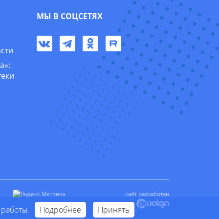
МЫ В СОЦСЕТЯХ
асти
а»:
теки
сайт разработан
 работы.
Подробнее
Принять