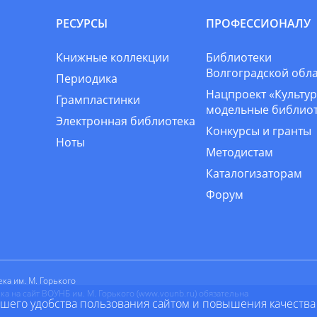
РЕСУРСЫ
ПРОФЕССИОНАЛУ
Книжные коллекции
Библиотеки
Волгоградской обл
Периодика
Нацпроект «Культур
Грампластинки
модельные библио
Электронная библиотека
Конкурсы и гранты
Ноты
Методистам
Каталогизаторам
Форум
ка им. М. Горького
 на сайт ВОУНБ им. М. Горького (www.vounb.ru) обязательна
ашего удобства пользования сайтом и повышения качества