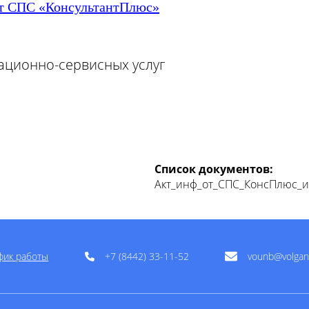
т СПС «Консул
ьтантПлюс»
ационно-сервисных услуг
Список документов:
Акт_инф_от_СПС_КонсПлюс_и
фик работы
+7 (8442) 33-11-52
vounb@volgan