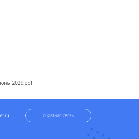
юнь_2025.pdf
et.ru
обратная связь