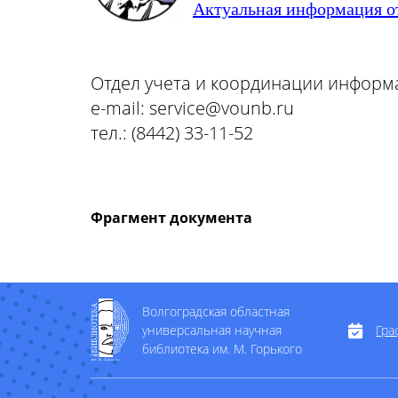
Актуальная информация о
Отдел учета и координации информ
e-mail:
service@vounb.ru
тел.: (8442) 33-11-52
Фрагмент документа
Волгоградская областная
универсальная научная
Гра
библиотека им. М. Горького