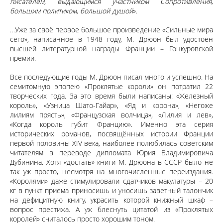
писателем, выдающимся участником Сопротивления,
большим политиком, большой душой
».
…Уже за своё первое большое произведение «Сильные мира
сего», написанное в 1948 году, М. Дрюон был удостоен
высшей литературной награды Франции – Гонкуровской
премии.
Все последующие годы М. Дрюон писал много и успешно. На
семитомную эпопею «Проклятые короли» он потратил 22
творческих года. За это время были написаны: «Железный
король», «Узница Шато-Гайар», «Яд и корона», «Негоже
лилиям прясть», «Французская волчица», «Лилия и лев»,
«Когда король губит Францию». Именно эта серия
исторических романов, посвящённых истории Франции
первой половины XIV века, наиболее полюбилась советским
читателям в переводе дипломата Юрия Владимировича
Дубинина. Хотя «достать» книги М. Дрюона в СССР было не
так уж просто, несмотря на многочисленные переиздания.
«Королями» даже стимулировали сдатчиков макулатуры – 20
кг в пункт приема приносишь и уносишь заветный талончик
на дефицитную книгу, украсить которой книжный шкаф –
вопрос престижа. А уж блеснуть цитатой из «Проклятых
королей» считалось просто хорошим тоном.