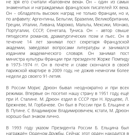
не зря его считали «баловнем века». Он – один из самых
знаменитых и награждаемых французских писателей XX века.
Он – обладатель высоких наград не только Франции, но и,
по алфавиту: Аргентины, Бельгии, Бразилии, Великобритании,
Греции, Италии, Ливана, Марокко, Мальты, Мексики, Монако,
Португалии, СССР, Сенегала, Туниса. Он – автор свыше
пятидесяти романов, драматургических поэм и пьес. Он в
течение 14 лет занимал пост секретаря Французской
академии, заведовал вопросами литературы и занимался
изданием академического словаря. Он занимал пост
министра культуры Франции при президенте Жорже Помпиду
в 1973–1974 гг. Он в почёте и славе скончался в своей
парижской квартире в 2009 году, не дожив немногим более
недели до своего 91-летия.
В России Морис Дрюон бывал неоднократно и при всех
режимах. Впервые он посетил нашу страну в 1951 году, ещё
при И. Сталине. М. Дрюон ездил в СССР при Н. Хрущеве, Л.
Брежневе, М. Горбачеве. Он был в России при Б. Ельцине и
В. Путине. С Владимиром Владимировичем, кстати, М. Дрюон
хорошо был знаком лично.
В 1993 году указом Президента России Б. Ельцина был
награждён Орденом Дружбы. Сейчас этот орден находится в