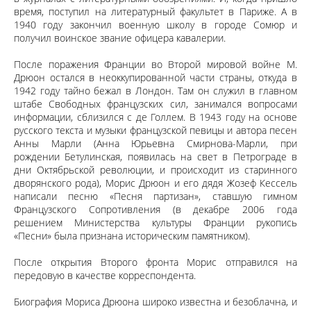
время, поступил на литературный факультет в Париже. А в
1940 году закончил военную школу в городе Сомюр и
получил воинское звание офицера кавалерии.
После поражения Франции во Второй мировой войне М.
Дрюон остался в неоккупированной части страны, откуда в
1942 году тайно бежал в Лондон. Там он служил в главном
штабе Свободных французских сил, занимался вопросами
информации, сблизился с де Голлем. В 1943 году на основе
русского текста и музыки французской певицы и автора песен
Анны Марли (Анна Юрьевна Смирнова-Марли, при
рождении Бетулинская, появилась на свет в Петрограде в
дни Октябрьской революции, и происходит из старинного
дворянского рода), Морис Дрюон и его дядя Жозеф Кессель
написали песню «Песня партизан», ставшую гимном
Французского Сопротивления (в декабре 2006 года
решением Министерства культуры Франции рукопись
«Песни» была признана историческим памятником).
После открытия Второго фронта Морис отправился на
передовую в качестве корреспондента.
Биография Мориса Дрюона широко известна и безоблачна, и