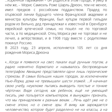
…Коренной парижанин – он родился в этом городе, и умер в
нём же, – Морис Самюэль Роже Шарль Дрюон, тем не менее,
имел предков с российским подданством. Прадед по
отцовской линии будущего члена Французской академии и
министра культуры Франции, был купцом первой гильдии
родом из Вильно, дед принадлежал к известной в Оренбурге
еврейской купеческой семьи, но пошёл не по торговой
части, а по медицинской. Отец Мориса уже не торговал и не
лечил, а актёрствовал, и в 1908 году вместе с родителями
покинул Россию.
В 2023 году, 23 апреля, исполняется 105 лет со дня
рождения Мориса Дрюона
«
…Когда я появился на свет, пахали ещё ручным плугом, а
радио невнятно бормотало и называлось беспроводным
телеграфом. Авиацию представляли одни лишь героические
стрекозы. В самых больших наших городах, за исключением
Нью-Йорка, дома не превышали шести этажей. …Я начинал
свою учебу, неуклюже пытаясь выводить толстые и тонкие
чёрточки. Видя сегодня, как ребенок, ещё не умеющий
писать, уже пользуется компьютером, я вынужден признать,
что мы принадлежим к разным векам. …Речь идёт уже не о
смене эпохи, но о смене эры. Я вижу, как зарождается
человечество, которое будет разделено не на классы, а на