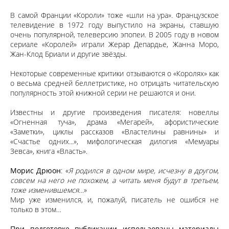
В самой Франции «Короли» тоже «шли на ура». Французское
телевидение в 1972 году выпустило на экраны, ставшую
очень популярной, телеверсию эпопеи. В 2005 году в новом
сериале «Королей» играли Жерар Депардье, Жанна Моро,
Жан-Клод Бриали и другие звёзды.
Некоторые современные критики отзываются о «Королях» как
о весьма средней беллетристике, но отрицать читательскую
популярность этой книжной серии не решаются и они.
Известны и другие произведения писателя: новеллы
«Огненная туча», драма «Мегарей», афористические
«Заметки», циклы рассказов «Властелины равнины» и
«Счастье одних...», мифологическая дилогия «Мемуары
Зевса», книга «Власть».
Морис Дрюон
: «
Я родился в одном мире, исчезну в другом,
совсем на него не похожем, а читать меня будут в третьем,
тоже изменившемся…
»
Мир уже изменился, и, пожалуй, писатель не ошибся не
только в этом…
При подготовке публикации использованы материалы