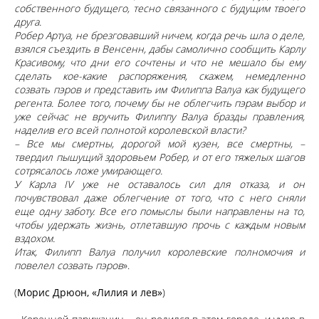
собственного будущего, тесно связанного с будущим твоего
друга.
Робер Артуа, не брезговавший ничем, когда речь шла о деле,
взялся съездить в Венсенн, дабы самолично сообщить Карлу
Красивому, что дни его сочтены и что не мешало бы ему
сделать кое-какие распоряжения, скажем, немедленно
созвать пэров и представить им Филиппа Валуа как будущего
регента. Более того, почему бы не облегчить пэрам выбор и
уже сейчас не вручить Филиппу Валуа бразды правления,
наделив его всей полнотой королевской власти?
– Все мы смертны, дорогой мой кузен, все смертны, –
твердил пышущий здоровьем Робер, и от его тяжелых шагов
сотрясалось ложе умирающего.
У Карла IV уже не оставалось сил для отказа, и он
почувствовал даже облегчение от того, что с него сняли
еще одну заботу. Все его помыслы были направлены на то,
чтобы удержать жизнь, отлетавшую прочь с каждым новым
вздохом.
Итак, Филипп Валуа получил королевские полномочия и
повелел созвать пэров
».
(
Морис Дрюон, «Лилия и лев»
)