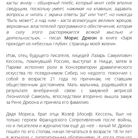
касты: внизу – обширный плебс, который мнит себя вполне
сведущим, поскольку умеет, нажимая на клавиши, задавать
вопросы и читать с экрана ответы “да” или “нет”, но никогда
“быть может”; а над ним – каста всемогущих великих жрецов,
верховных властителей программного обеспечения, которая
в силу этого распоряжается всякой мыслью и
деятельностью
», – писал
Морис Дрюон
в книге «Заря
приходит из небесных глубин: страницы моей жизни».
Итак, отец будущего писателя, лицедей Лазарь Самуилович
Кессель, покинувший Россию, выступал в Ницце, затем в
Париже исполнял роли в Консерватории драматического
искусства по псевдонимом Сибер, но недолго: покончил с
собой в возрасте 21 года по причинам, не ставшим
общественным достоянием. Мать мальчика, родившийся в
результате внебрачной связи с замужней актрисой
Леониллой Самюэль, впоследствии вторично вышла замуж
за Рене Дрюона и приняла его фамилию.
Дядя Мориса, брат отца Жозеф (Иосиф) Кессель, был не
только героем Французского Сопротивления после войны,
но и писателем и журналистом ещё до неё – юный М. Дрюон
пошёл по его стопам, начал печататься в возрасте 18-ти лет
в журналах с литературными обозрениями. И, когда пришло