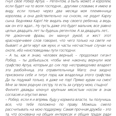
гнул свое Робер Артуа. – Регентом, а быть может, и королем,
если будет на то воля господня... другими словами, я имею в
виду, если только через два месяца моя племянница
королева, а она действительно на сносях, не родит Карлу
сына. Бедняжка Карл! Не видать ему своего ребенка, а ведь
как он его ждал... Ну пусть даже это будет мальчик, все равно
целых двадцать лет ты будешь регентом. А за двадцать лет...
Не докончив фразы, он махнул рукой, и жест этот
красноречивее слов говорил, что чего только на свете не
бывает: и дети мрут как мухи, и часты несчастные случаи на
охоте, ибо неисповедимы пути господни.
– А ты, как я знаю, человек верный, – продолжал гигант
Робер, – ты добьешься, чтобы мне наконец вернули мое
графство Артуа, которым до сих пор несправедливо владеет
эта разбойница, эта отравительница Маго; она заодно
присвоила себе и титул пэра, как владелица этого графства.
Да ты подумай только, я даже не пэр! Прямо курам на смех!
Мне за твою родную сестру, то есть за супругу мою, стыдно!
Филипп дважды клюнул крупным мясистым носом в знак
согласия и опустил веки.
– Робер, если я и впрямь буду у кормила власти, ты получишь
все, что тебе положено по праву. Можешь смело
рассчитывать на мою поддержку. Самая прочная дружба – это
та, что основана на общих интересах и общих трудах ради