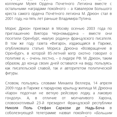
коллекции Музея Ордена Почетного Легиона вместе с
остальными наградами покойного – а Кавалером Большого
креста самого ордена Почётного легиона М. Дрюон стал в
2001 году, на пять лет раньше Владимира Путина.
Морис Дрюон приезжал в Москву осенью 2003 года по
приглашению Виктора Черномырдина – вместе они
посетили Оренбург, «малую родину» французского писателя.
В том же году газета «Фигаро», издающаяся в Париже,
опубликовала статью Мориса Дрюона «Возвращение в
Оренбург», в которой 85-летний мэтр охотно говорил о
политике и, – очень лестно, – о лидере РФ. М. Дрюон, таким
образом, до конца своих дней оставался на виду, пользуясь
как писательской славой, так и авторитетом политической
фигуры.
Словом, пользуясь словами Михаила Веллера, 14 апреля
2009 года в Париже к парадному крыльцу жилища М. Дрюона
«Харон подогнал не ветхую рейсовую лодку, а лаковую
гондолу». А, в отличие от молчаливого Харона,
словоохотливый 23-й президент Французской республики
Николя Поль Стефан Саркози де Надь-Боча
в
соболезнующей телеграмме назвал покойного «
Большим