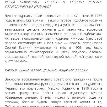
КОГДА ПОЯВИЛИСЬ ПЕРВЫЕ В РОССИИ ДЕТСКИЕ
ПЕРИОДИЧЕСКИЕ ИЗДАНИЯ?
Детские журналы стали появляться еще в XVIII веке. В 1785
году, в эпоху Екатерины II вышло первое подобное издание
— «Детское чтение для сердца и разума». В течении XIX века
выпускались детские журналы для различных возрастов
такие как «Подснежник», «Семейные вечера». На рубеже XIX-
XX веков, популярными были журналы «Мирок» (там, своё
первое стихотворение «Поёт зима — аукает» опубликовал
Сергей Есенин), «Малютка» (в нём в 1903 году было
опубликовано стихотворение «В лесу родилась ёлочка».
ставшая нашей главной новогодней песней), «Игрушечка» и
«Детский мир».
КАКИМИ БЫЛИ ПЕРВЫЕ ДЕТСКИЕ ИЗДАНИЯ В СССР?
Важность воспитания нового советского гражданина после
Революции понимали руководители Советского государства.
Первым это подчеркнул Максим Горький, в 1919 году в
разгар Гражданской войны начал издаваться журнал
«Северное сияние». В нём писали о тяжелом труде на
стройках, боевых буднях солдат Красной Армии и т.д.
Публиковались идеологически верные произведения, в том