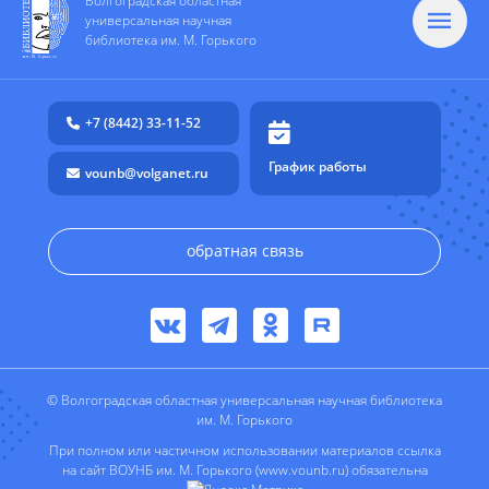
Волгоградская областная
универсальная научная
библиотека им. М. Горького
+7 (8442) 33-11-52
График работы
vounb@volganet.ru
обратная связь
© Волгоградская областная универсальная научная библиотека
им. М. Горького
При полном или частичном использовании материалов ссылка
на сайт ВОУНБ им. М. Горького (www.vounb.ru) обязательна