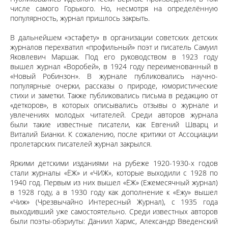
числе самого Горького. Но, несмотря на определённую
популярность, журнал пришлось закрыть.
В дальнейшем «эстафету» в организации советских детских
журналов перехватил «профильный» поэт и писатель Самуил
Яковлевич Маршак. Под его руководством в 1923 году
вышел журнал «Воробей», в 1924 году переименованный в
«Новый Робинзон». В журнале публиковались научно-
популярные очерки, рассказы о природе, юмористические
стихи и заметки. Также публиковались письма в редакцию от
«деткоров», в которых описывались отзывы о журнале и
увлечениях молодых читателей. Среди авторов журнала
были такие известные писатели, как Евгений Шварц и
Виталий Бианки. К сожалению, после критики от Ассоциации
пролетарских писателей журнал закрылся.
Яркими детскими изданиями на рубеже 1920-1930-х годов
стали журналы «ЁЖ» и «ЧИЖ», которые выходили с 1928 по
1940 год. Первым из них вышел «ЁЖ» (Ежемесячный журнал)
в 1928 году, а в 1930 году как дополнение к «Ежу» вышел
«Чиж» (Чрезвычайно Интересный Журнал), с 1935 года
выходивший уже самостоятельно. Среди известных авторов
были поэты-обэриуты: Даниил Хармс, Александр Введенский