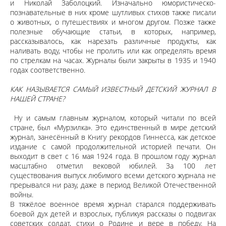
и Николай Заболоцкий. Изначально юмористическо-
познавательные в них кроме шутливых стихов также писали
о животных, о путешествиях и многом другом. Позже также
полезные обучающие статьи, в которых, например,
рассказывалось, как нарезать различные продукты, как
наливать воду, чтобы не пролить или как определять время
по стрелкам на часах. Журналы были закрыты в 1935 и 1940
годах соответственно.
КАК НАЗЫВАЕТСЯ САМЫЙ ИЗВЕСТНЫЙ ДЕТСКИЙ ЖУРНАЛ В
НАШЕЙ СТРАНЕ?
Ну и самым главным журналом, который читали по всей
стране, был «Мурзилка». Это единственный в мире детский
журнал, занесённый в Книгу рекордов Гиннесса, как детское
издание с самой продолжительной историей печати. Он
выходит в свет с 16 мая 1924 года. В прошлом году журнал
масштабно отметил вековой юбилей. За 100 лет
существования выпуск любимого всеми детского журнала не
прерывался ни разу, даже в период Великой Отечественной
войны.
В тяжёлое военное время журнал старался поддерживать
боевой дух детей и взрослых, публикуя рассказы о подвигах
советских солдат, стихи о Родине и вере в победу. На