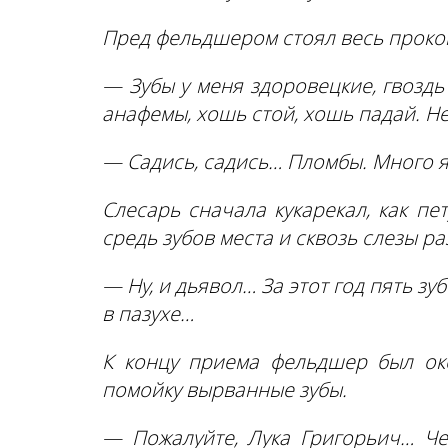
Пред фельдшером стоял весь проко
— Зубы у меня здоровецкие, гвоздь 
анафемы, хошь стой, хошь падай. Н
— Садись, садись… Пломбы. Много я
Слесарь сначала кукарекал, как пе
средь зубов места и сквозь слезы р
— Ну, и дьявол… За этот год пять зу
в пазухе…
К концу приема фельдшер был око
помойку вырванные зубы.
— Пожалуйте, Лука Григорьич… Че