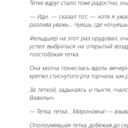
Тетке вдруг стало тоже радостно, о
— Иди, — сказал тот, — хотя я ужа
разлива уважь… Чуешь, где ночуешь
Фельдшер на этот раз орудовал, оч
успел выбраться на открытый возду
толстобокая тетка.
Она молча понеслась вдоль вечерн
крепко стиснутого рта торчала, как р
За теткой, задыхаясь и пыхтя, гна
Вавилыч.
— Тетка, тетка… Мироновна! — взыва
Ополоумевшая тетка, добежав до се