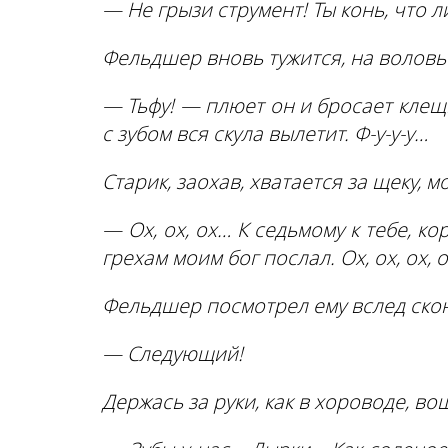
— Не грызи струмент! Ты конь, что 
Фельдшер вновь тужится, на воловь
— Тьфу! — плюет он и бросает клещи
с зубом вся скула вылетит. Ф-у-у-у…
Старик, заохав, хватается за щеку, 
— Ох, ох, ох… К седьмому к тебе, ко
грехам моим бог послал. Ох, ох, ох, 
Фельдшер посмотрел ему вслед ско
— Следующий!
Держась за руки, как в хороводе, во