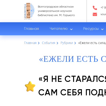
Волгоградская областная
+7 (
универсальная научная
vou
библиотека им. М. Горького
Главная
Читателю
Ресурсы
Главная
События
Рубрики
«Ежели есть сила
«ЕЖЕЛИ ЕСТЬ 
«Я НЕ СТАРАЛ
САМ СЕБЯ ПОД