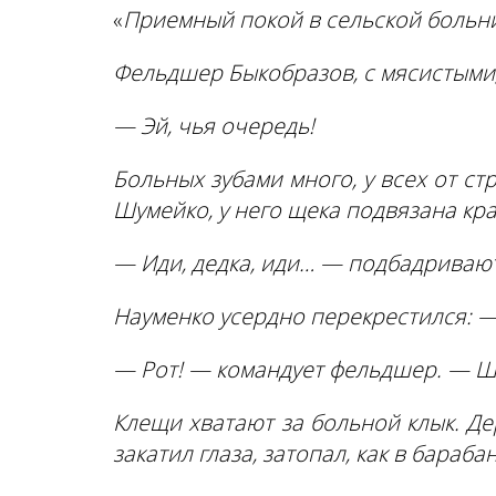
«
Приемный покой в сельской больн
Фельдшер Быкобразов, с мясистыми,
— Эй, чья очередь!
Больных зубами много, у всех от ст
Шумейко, у него щека подвязана кр
— Иди, дедка, иди… — подбадривают
Науменко усердно перекрестился: — О
— Рот! — командует фельдшер. — 
Клещи хватают за больной клык. Де
закатил глаза, затопал, как в барабан