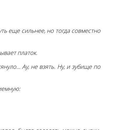
уть еще сильнее, но тогда совместно
зывает платок.
януло… Ау, не взять. Ну, и зубище по
иемную: