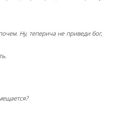
очем. Ну, теперича не приведи бог,
ть.
омещается?