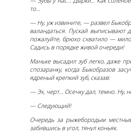
— Зубы у нас… Дырки… Как соленое 
то…
— Ну, уж извините, — развел Быкобр
валандаться. Пускай выписывают д
пожалуйте, брюхо схватило — милос
Садись в порядке живой очереди!
Маньке высадил зуб легко, даже про
спозаранку, когда Быкобразов за
ядреный крепкий зуб, сказав:
— Эх, черт… Осечку дал, темно. Ну, 
— Следующий!
Очередь за рыжебородым местным 
забившись в угол, тянул коньяк.