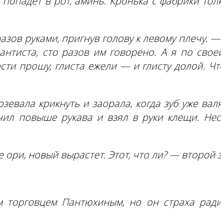
попадет в рот, аминь. Кронька с фабрики тол
азов руками, пригнув голову к левому плечу. 
антиста, сто разов им говорено. А я по сво
ти прошу, глиста ежели — и глисту долой. Чт
зевала крикнуть и заорала, когда зуб уже вал
сучил повыше рукава и взял в руки клещи. Н
не ори, новый вырастет. Этот, что ли? — второй 
торговцем Пантюхиным, но он страха ради 