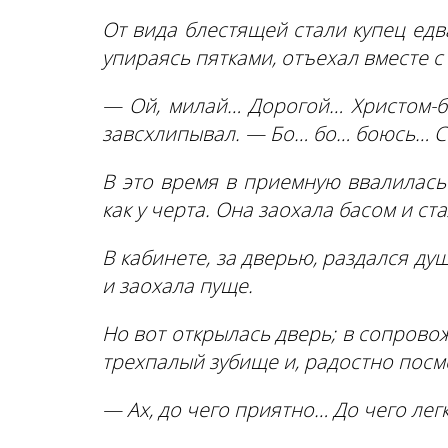
От вида блестящей стали купец едв
упираясь пятками, отъехал вместе с
— Ой, милай… Дорогой… Христом-б
завсхлипывал. — Бо… бо… боюсь… 
В это время в приемную ввалилась 
как у черта. Она заохала басом и ст
В кабинете, за дверью, раздался ду
и заохала пуще.
Но вот открылась дверь; в сопрово
трехпалый зубище и, радостно пос
— Ах, до чего приятно… До чего лег