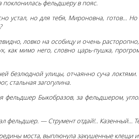
на поклонилась фельдшеру в пояс.
сно устал, но для тебя, Мироновна, готов… Н
?
евидно, ловко на особицу и очень расторопно
х, как мимо него, словно царь-пушка, прогр
ей безлюдной улицы, отчаянно суча локтями. 
ог, стальная загогулина.
лся фельдшер Быкобразов, за фельдшером, угл
л фельдшер. — Струмент отдай!.. Казенный… Те
редины моста, выплюнула закушенные клещи и 