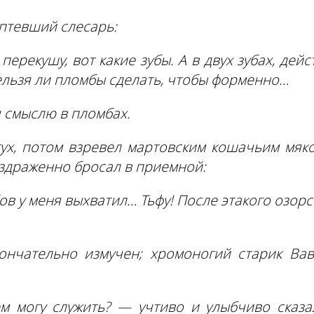
птевший слесарь:
перекушу, вот какие зубы. А в двух зубах, дейс
ельзя ли пломбы сделать, чтобы форменно…
 смыслю в пломбах.
тух, потом взревел мартовским кошачьим мяк
аздраженно бросал в приемной:
бов у меня выхватил… Тьфу! После этакого озорст
нчательно измучен; хромоногий старик Вав
м могу служить? — учтиво и улыбчиво сказ