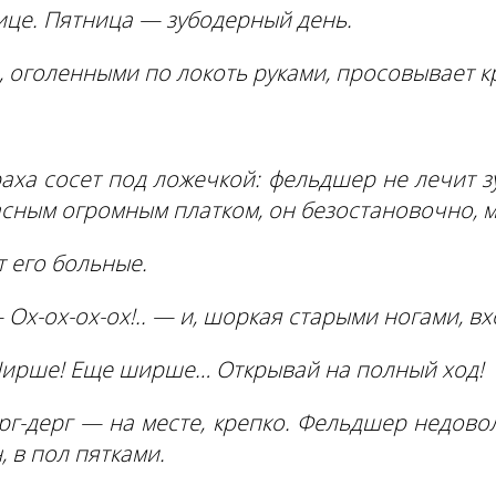
ице. Пятница — зубодерный день.
 оголенными по локоть руками, просовывает кр
раха сосет под ложечкой: фельдшер не лечит з
асным огромным платком, он безостановочно, 
 его больные.
х-ох-ох-ох!.. — и, шоркая старыми ногами, вход
Ширше! Еще ширше… Открывай на полный ход!
рг-дерг — на месте, крепко. Фельдшер недоволь
, в пол пятками.