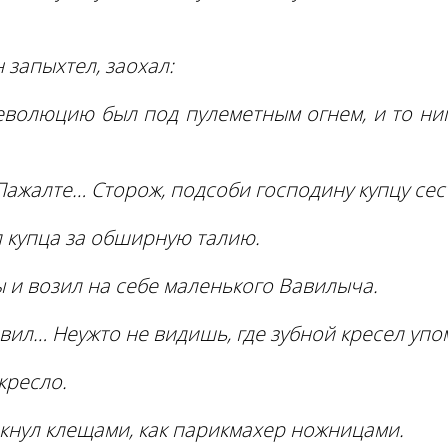
запыхтел, заохал:
еволюцию был под пулеметным огнем, и то нип
 Пажалте… Сторож, подсоби господину купцу сес
 купца за обширную талию.
ы и возил на себе маленького Вавилыча.
авил… Неужто не видишь, где зубной кресел уп
кресло.
лкнул клещами, как парикмахер ножницами.