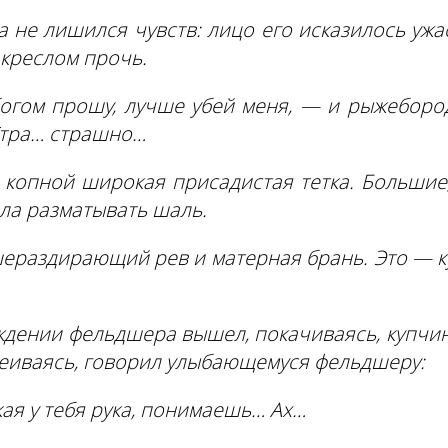
а не лишился чувств: лицо его исказилось ужас
 креслом прочь.
огом прошу, лучше убей меня, — и рыжебород
Стра… страшно…
копной широкая присадистая тетка. Большие,
ала разматывать шаль.
шераздирающий рев и матерная брань. Это — ку
ждении фельдшера вышел, покачиваясь, купчи
меиваясь, говорил улыбающемуся фельдшеру:
кая у тебя рука, понимаешь… Ах…