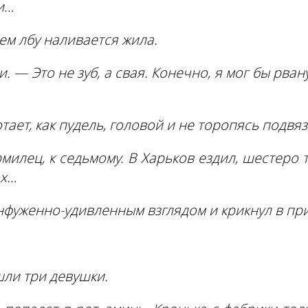
ли…
ем лбу наливается жила.
. — Это не зуб, а свая. Конечно, я мог бы рван
мотает, как пудель, головой и не торопясь подвя
рмилец, к седьмому. В Харьков ездил, шестеро т
ох…
нфуженно-удивленным взглядом и крикнул в пр
шли три девушки.