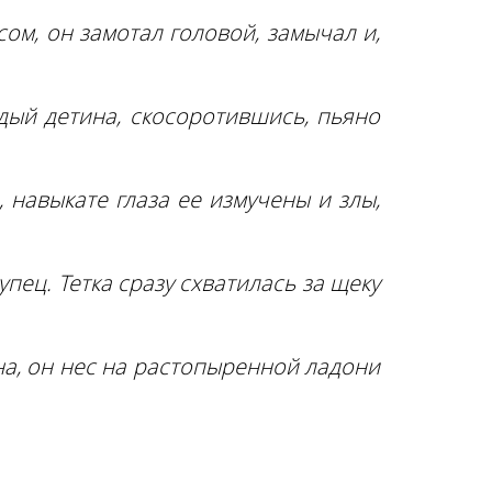
ом, он замотал головой, замычал и,
ый детина, скосоротившись, пьяно
 навыкате глаза ее измучены и злы,
пец. Тетка сразу схватилась за щеку
на, он нес на растопыренной ладони