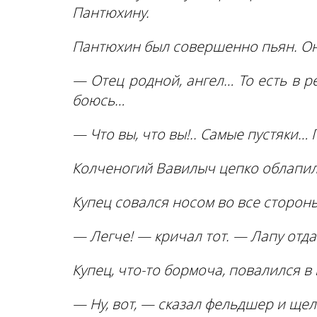
Пантюхину.
Пантюхин был совершенно пьян. Он 
— Отец родной, ангел… То есть в р
боюсь…
— Что вы, что вы!.. Самые пустяки…
Колченогий Вавилыч цепко облапил
Купец совался носом во все сторон
— Легче! — кричал тот. — Лапу отд
Купец, что-то бормоча, повалился в 
— Ну, вот, — сказал фельдшер и ще