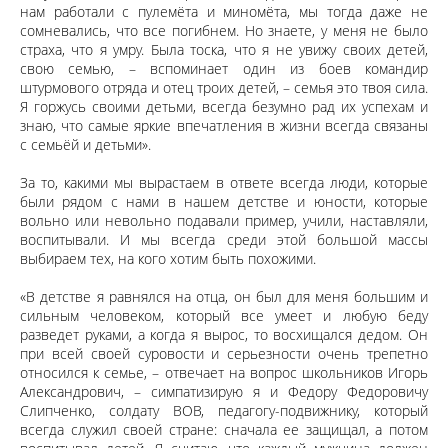
нам работали с пулемёта и миномёта, мы тогда даже не
сомневались, что все погибнем. Но знаете, у меня не было
страха, что я умру. Была тоска, что я не увижу своих детей,
свою семью, – вспоминает один из боев командир
штурмового отряда и отец троих детей, – семья это твоя сила.
Я горжусь своими детьми, всегда безумно рад их успехам и
знаю, что самые яркие впечатления в жизни всегда связаны
с семьёй и детьми».
За то, какими мы вырастаем в ответе всегда люди, которые
были рядом с нами в нашем детстве и юности, которые
вольно или невольно подавали пример, учили, наставляли,
воспитывали. И мы всегда среди этой большой массы
выбираем тех, на кого хотим быть похожими.
«В детстве я равнялся на отца, он был для меня большим и
сильным человеком, который все умеет и любую беду
разведет руками, а когда я вырос, то восхищался дедом. Он
при всей своей суровости и серьезности очень трепетно
относился к семье, – отвечает на вопрос школьников Игорь
Александрович, – симпатизирую я и Федору Федоровичу
Слипченко, солдату ВОВ, педагогу-подвижнику, который
всегда служил своей стране: сначала ее защищал, а потом