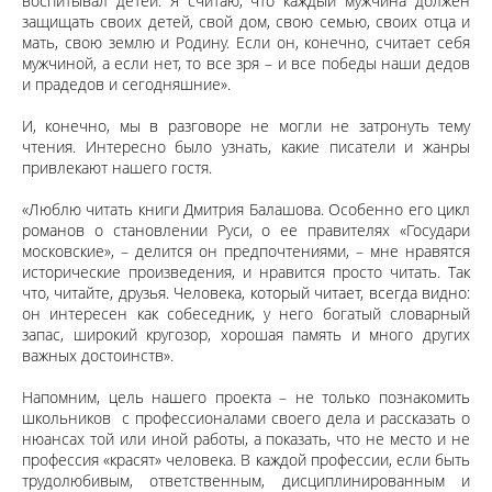
воспитывал детей. Я считаю, что каждый мужчина должен
защищать своих детей, свой дом, свою семью, своих отца и
мать, свою землю и Родину. Если он, конечно, считает себя
мужчиной, а если нет, то все зря – и все победы наши дедов
и прадедов и сегодняшние».
И, конечно, мы в разговоре не могли не затронуть тему
чтения. Интересно было узнать, какие писатели и жанры
привлекают нашего гостя.
«Люблю читать книги Дмитрия Балашова. Особенно его цикл
романов о становлении Руси, о ее правителях «Государи
московские», – делится он предпочтениями, – мне нравятся
исторические произведения, и нравится просто читать. Так
что, читайте, друзья. Человека, который читает, всегда видно:
он интересен как собеседник, у него богатый словарный
запас, широкий кругозор, хорошая память и много других
важных достоинств».
Напомним, цель нашего проекта – не только познакомить
школьников с профессионалами своего дела и рассказать о
нюансах той или иной работы, а показать, что не место и не
профессия «красят» человека. В каждой профессии, если быть
трудолюбивым, ответственным, дисциплинированным и