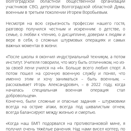
Волгоградской областной общественной организации
участников СВО, депутатом Волгоградской областной Думы,
военным в третьем поколении Игорем Воробьевым.
Несмотря на всю серьезность профессии нашего гостя,
разговор получился честным и искренним: о детстве, о
семье, о любви к чтению, о дисциплине, доверии к людям и
вере в себя, о сложных штурмовых операциях и самых
важных моментах в жизни.
«После школы я окончил индустриальный техникум, а потом
институт. Учителя говорили, что могу быть отличником, но из-
за своей лени учился на «4». Больше всего любил спорт. А
потом пошел на срочную военную службу и понял, что
именно этим и хочу заниматься – быть военным, –
рассказывает Игорь Александрович, – в 2022 году, когда
началась специальная военная операция стал
добровольцем».
Конечно, были сложные и опасные задания – штурмовики
всегда на острие атаки, всегда под шквалистым огнем,
всегда балансируют между жизнью и смертью.
«Когда наш БМП подорвался на противотанковой мине, я
получил очень тяжёлые ранения. Над нами висел коптер, по