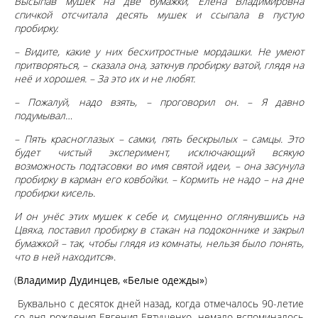
Высыпав мушек на две бумажки, Елена Владимировна
спичкой отсчитала десять мушек и ссыпала в пустую
пробирку.
– Видите, какие у них бесхитростные мордашки. Не умеют
притворяться, – сказала она, заткнув пробирку ватой, глядя на
неё и хорошея. – За это их и не любят.
– Пожалуй, надо взять, – проговорил он. – Я давно
подумывал…
– Пять красноглазых – самки, пять бескрылых – самцы. Это
будет чистый эксперимент, исключающий всякую
возможность подтасовки во имя святой идеи, – она засунула
пробирку в карман его ковбойки. – Кормить не надо – на дне
пробирки кисель.
И он унёс этих мушек к себе и, смущенно оглянувшись на
Цвяха, поставил пробирку в стакан на подоконнике и закрыл
бумажкой – так, чтобы глядя из комнаты, нельзя было понять,
что в ней находится
».
(
Владимир Дудинцев, «Белые одежды»
)
Буквально с десяток дней назад, когда отмечалось 90-летие
со дня рождения Евгения Евтушенко, немало вспоминалось