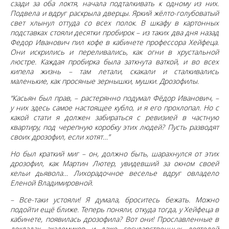
сзади за оба локтя, начала подталкивать к одному из них.
Подвела и вдруг раскрыла дверцы. Яркий жёлто-голубоватый
свет хлынул оттуда со всех полок. В шкафу в картонных
подставках стояли десятки пробирок – из таких два дня назад
Федор Иванович пил кофе в кабинете профессора Хейфеца.
Они искрились и переливались, как огни в хрустальной
люстре. Каждая пробирка была заткнута ваткой, и во всех
кипела жизнь – там летали, скакали и сталкивались
маленькие, как просяные зернышки, мушки. Дрозофилы.
“Касьян был прав, – растерянно подумал Фёдор Иванович, –
у них здесь самое настоящее кубло, и я его прохлопал. Но с
какой стати я должен забираться с ревизией в частную
квартиру, под черепную коробку этих людей? Пусть разводят
своих дрозофил, если хотят…”
Но был краткий миг – он, должно быть, шарахнулся от этих
дрозофил, как Мартин Лютер, увидевший за окном своей
кельи дьявола… Лихорадочное веселье вдруг овладело
Еленой Владимировной.
– Все-таки устояли! Я думала, броситесь бежать. Можно
подойти ещё ближе. Теперь поняли, откуда тогда, у Хейфеца в
кабинете, появилась дрозофила? Вот они! Прославленные в
докладах академиков и даже государственных деятелей