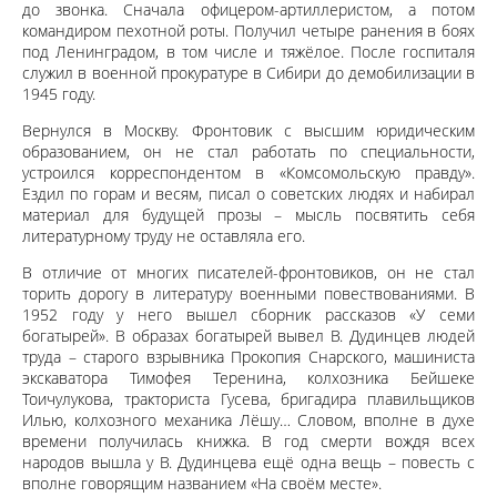
до звонка. Сначала офицером-артиллеристом, а потом
командиром пехотной роты. Получил четыре ранения в боях
под Ленинградом, в том числе и тяжёлое. После госпиталя
служил в военной прокуратуре в Сибири до демобилизации в
1945 году.
Вернулся в Москву. Фронтовик с высшим юридическим
образованием, он не стал работать по специальности,
устроился корреспондентом в «Комсомольскую правду».
Ездил по горам и весям, писал о советских людях и набирал
материал для будущей прозы – мысль посвятить себя
литературному труду не оставляла его.
В отличие от многих писателей-фронтовиков, он не стал
торить дорогу в литературу военными повествованиями. В
1952 году у него вышел сборник рассказов «У семи
богатырей». В образах богатырей вывел В. Дудинцев людей
труда – старого взрывника Прокопия Снарского, машиниста
экскаватора Тимофея Теренина, колхозника Бейшеке
Тоичулукова, тракториста Гусева, бригадира плавильщиков
Илью, колхозного механика Лёшу… Словом, вполне в духе
времени получилась книжка. В год смерти вождя всех
народов вышла у В. Дудинцева ещё одна вещь – повесть с
вполне говорящим названием «На своём месте».