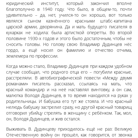
юридический институт, который закончил вполне
благополучно в 1940 году. Что было, в общем-то, почти
удивительно – да, нет, учился-то он хорошо, вот только
являлся сыном казнённого красными штабс-капитана
царской армии, дворянина. Да и мать будущего писателя в
кухарках не ходила: была артисткой оперетты. Во второй
половине 1930-х годов и этого было достаточным, чтобы не
сносить головы. Но голову свою Владимир Дудинцев нёс
гордо, а ещё носил он фамилию и отчество отчима,
землемера по профессии.
Когда можно стало, Владимир Дудинцев при каждом удобном
случае сообщал, что родного отца его – погубили красные,
расстреляли. В автобиографической повести «Между двумя
романами» писатель рассказал, ссылаясь на мать, что
красный командир и на неё наставлял винтовку, а он сам,
малютка Володя Дудинцев, в то время находился на руках у
родительницы. И бабушка его тут же стояла. И что красный
нелюдь бабушку застрелил сразу, но другой красный товарищ
отговорил убийцу стрелять в женщину с ребёнком. Так, мол,
он, Володя Дудинцев, и жив остался.
Выживать В. Дудинцеву приходилось ещё не раз: Великую
Отечественную войну он прошёл, как говорится, от звонка