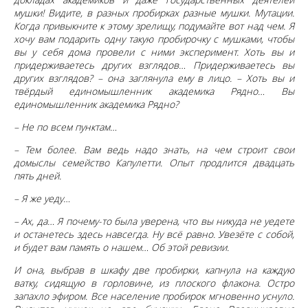
мушки! Видите, в разных пробирках разные мушки. Мутации.
Когда привыкните к этому зрелищу, подумайте вот над чем. Я
хочу вам подарить одну такую пробирочку с мушками, чтобы
вы у себя дома провели с ними эксперимент. Хоть вы и
придерживаетесь других взглядов… Придерживаетесь вы
других взглядов? – она заглянула ему в лицо. – Хоть вы и
твёрдый единомышленник академика Рядно… Вы
единомышленник академика Рядно?
– Не по всем пунктам…
– Тем более. Вам ведь надо знать, на чем строит свои
домыслы семейство Капулетти. Опыт продлится двадцать
пять дней.
– Я же уеду…
– Ах, да… Я почему-то была уверена, что вы никуда не уедете
и останетесь здесь навсегда. Ну всё равно. Увезёте с собой,
и будет вам память о нашем… Об этой ревизии.
И она, выбрав в шкафу две пробирки, капнула на каждую
ватку, сидящую в горловине, из плоского флакона. Остро
запахло эфиром. Все население пробирок мгновенно уснуло.