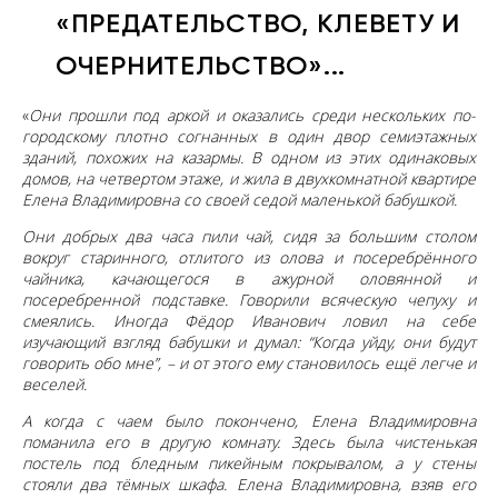
«ПРЕДАТЕЛЬСТВО, КЛЕВЕТУ И
ОЧЕРНИТЕЛЬСТВО»...
«
Они прошли под аркой и оказались среди нескольких по-
городскому плотно согнанных в один двор семиэтажных
зданий, похожих на казармы. В одном из этих одинаковых
домов, на четвертом этаже, и жила в двухкомнатной квартире
Елена Владимировна со своей седой маленькой бабушкой.
Они добрых два часа пили чай, сидя за большим столом
вокруг старинного, отлитого из олова и посеребрённого
чайника, качающегося в ажурной оловянной и
посеребренной подставке. Говорили всяческую чепуху и
смеялись. Иногда Фёдор Иванович ловил на себе
изучающий взгляд бабушки и думал: “Когда уйду, они будут
говорить обо мне”, – и от этого ему становилось ещё легче и
веселей.
А когда с чаем было покончено, Елена Владимировна
поманила его в другую комнату. Здесь была чистенькая
постель под бледным пикейным покрывалом, а у стены
стояли два тёмных шкафа. Елена Владимировна, взяв его