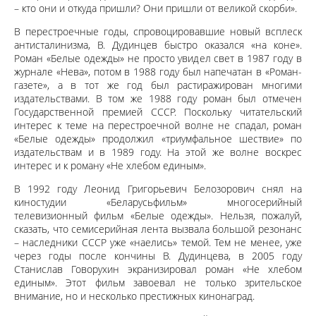
– кто они и откуда пришли? Они пришли от великой скорби».
В перестроечные годы, спровоцировавшие новый всплеск
антисталинизма, В. Дудинцев быстро оказался «на коне».
Роман «Белые одежды» не просто увидел свет в 1987 году в
журнале «Нева», потом в 1988 году был напечатан в «Роман-
газете», а в тот же год был растиражирован многими
издательствами. В том же 1988 году роман был отмечен
Государственной премией СССР. Поскольку читательский
интерес к теме на перестроечной волне не спадал, роман
«Белые одежды» продолжил «триумфальное шествие» по
издательствам и в 1989 году. На этой же волне воскрес
интерес и к роману «Не хлебом единым».
В 1992 году Леонид Григорьевич Белозорович снял на
киностудии «Беларусьфильм» многосерийный
телевизионный фильм «Белые одежды». Нельзя, пожалуй,
сказать, что семисерийная лента вызвала большой резонанс
– наследники СССР уже «наелись» темой. Тем не менее, уже
через годы после кончины В. Дудинцева, в 2005 году
Станислав Говорухин экранизировал роман «Не хлебом
единым». Этот фильм завоевал не только зрительское
внимание, но и несколько престижных кинонаград.