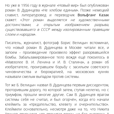
Но уже в 1956 году в журнале «Новый мир» был опубликован
роман В. Дудинцева «Не хлебом единым». Позже немецкий
славист, литературовед и переводчик
Вольфганг Казак
скажет: «
Этот роман выделяется не художественными
достоинствами, а открытым изображением разрыва,
существовавшего в СССР между изолированным правящим
слоем и народом
».
Писатель, журналист, фотограф Борис Велицын вспоминал,
что новый роман В. Дудинцева в Москве читали все, и
запоем – произведение произвело эффект разорвавшейся
бомбы. Забальзамированное тело вождя ещё покоилось в
«Мавзолее В. И. Ленина и И. В. Сталина», а роман об
изобретателе, проигравшем борьбу с засильем советского
чиновничества и бюрократией, на московских кухнях
называли смелым выпадом против системы.
Тот же Б. Велицын назвал В. Дудинцева первым диссидентом,
проторившим дорогу, по которой затем, ступая нелегко, но с
триумфом, прошли многие другие. Сам В. Дудинцев врагом
системы себя не считал, и был огорчён, когда его начали
клеймить за «предательство, клевету и очернительство».
Клеймили основательно, несмотря даже на то, что Никита
Хрущев признался, что прочитал роман не без интереса. А