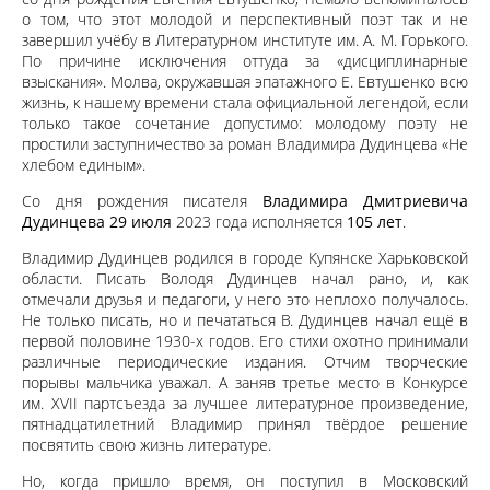
о том, что этот молодой и перспективный поэт так и не
завершил учёбу в Литературном институте им. А. М. Горького.
По причине исключения оттуда за «дисциплинарные
взыскания». Молва, окружавшая эпатажного Е. Евтушенко всю
жизнь, к нашему времени стала официальной легендой, если
только такое сочетание допустимо: молодому поэту не
простили заступничество за роман Владимира Дудинцева «Не
хлебом единым».
Со дня рождения писателя
Владимира Дмитриевича
Дудинцева 29 июля
2023 года исполняется
105 лет
.
Владимир Дудинцев родился в городе Купянске Харьковской
области. Писать Володя Дудинцев начал рано, и, как
отмечали друзья и педагоги, у него это неплохо получалось.
Не только писать, но и печататься В. Дудинцев начал ещё в
первой половине 1930-х годов. Его стихи охотно принимали
различные периодические издания. Отчим творческие
порывы мальчика уважал. А заняв третье место в Конкурсе
им. XVII партсъезда за лучшее литературное произведение,
пятнадцатилетний Владимир принял твёрдое решение
посвятить свою жизнь литературе.
Но, когда пришло время, он поступил в Московский