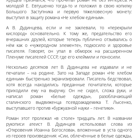
молодой Е. Евтушенко тогда-то и положил в свою копилку
Большого Заступника и первую тяжеловесную монету:
выступил в защиту романа «Не хлебом единым».
А В. Дудинцева, если и не заклевали, то «перекрыли
кислород» основательно. К тому же, предательство его
вчерашних друзей, которые теперь публично отзывались о
нём как о «чужеродном элементе», подкосило и здоровье
писателя. Говорят, он упал в обморок на расширенном
Пленуме писателей СССР, где его клеймили и поносили.
Несколько десятков лет В. Дудинцева не издавали и не
печатали – на родине. Зато на Западе роман «Не хлебом
единым» быстренько экранизировали. Писатель бедствовал,
хотя всегда находились преданные почитатели, которые
приходили ему на выручку. Он не сидел, сложа руки, и
написал роман «Белые одежды», разоблачающий
сталинского выдвиженца псевдоакадемика Т. Лысенко,
выступавшего против «буржуазной науки – генетики».
Роман этот пролежал «в столе» тридцать лет. В названии
рукописи атеист В. Дудинцев использовал слова из
«Откровения Иоанна Богослова», вложенные в уста одного
из героев произведения: «Сии, облечённые в белые одежды,