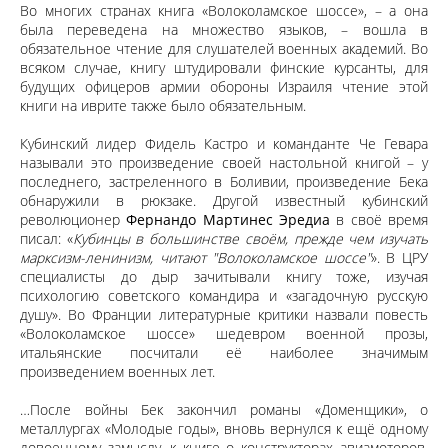
Во многих странах книга «Волоколамское шоссе», – а она
была переведена на множество языков, – вошла в
обязательное чтение для слушателей военных академий. Во
всяком случае, книгу штудировали финские курсанты, для
будущих офицеров армии обороны Израиля чтение этой
книги на иврите также было обязательным.
Кубинский лидер Фидель Кастро и команданте Че Гевара
называли это произведение своей настольной книгой – у
последнего, застреленного в Боливии, произведение Бека
обнаружили в рюкзаке. Другой известный кубинский
революционер
Фернандо Мартинес Эредиа
в своё время
писал: «
Кубинцы в большинстве своём, прежде чем изучать
марксизм-ленинизм, читают "Волоколамское шоссе"
». В ЦРУ
специалисты до дыр зачитывали книгу тоже, изучая
психологию советского командира и «загадочную русскую
душу». Во Франции литературные критики назвали повесть
«Волоколамское шоссе» шедевром военной прозы,
итальянские посчитали её наиболее значимым
произведением военных лет.
…После войны Бек закончил романы «Доменщики», о
металлургах «Молодые годы», вновь вернулся к ещё одному
довоенному замыслу, к книге о конструкторах авиамоторов,