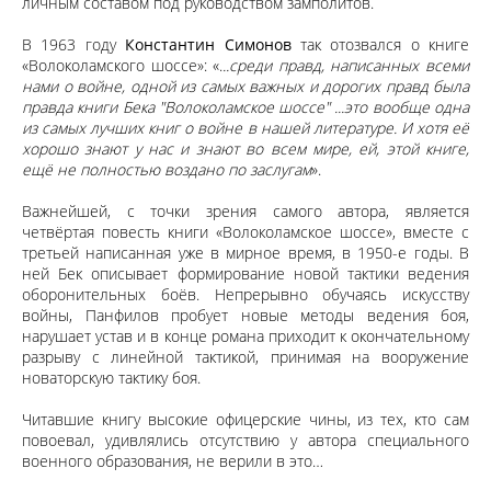
личным составом под руководством замполитов.
В 1963 году
Константин Симонов
так отозвался о книге
«Волоколамского шоссе»: «.
..среди правд, написанных всеми
нами о войне, одной из самых важных и дорогих правд была
правда книги Бека "Волоколамское шоссе" ...это вообще одна
из самых лучших книг о войне в нашей литературе. И хотя её
хорошо знают у нас и знают во всем мире, ей, этой книге,
ещё не полностью воздано по заслугам
».
Важнейшей, с точки зрения самого автора, является
четвёртая повесть книги «Волоколамское шоссе», вместе с
третьей написанная уже в мирное время, в 1950-е годы. В
ней Бек описывает формирование новой тактики ведения
оборонительных боёв. Непрерывно обучаясь искусству
войны, Панфилов пробует новые методы ведения боя,
нарушает устав и в конце романа приходит к окончательному
разрыву с линейной тактикой, принимая на вооружение
новаторскую тактику боя.
Читавшие книгу высокие офицерские чины, из тех, кто сам
повоевал, удивлялись отсутствию у автора специального
военного образования, не верили в это…