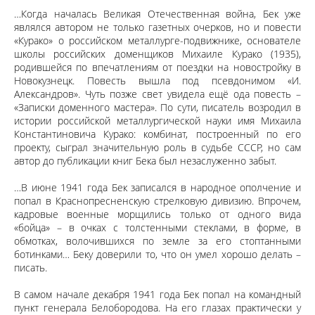
…Когда началась Великая Отечественная война, Бек уже
являлся автором не только газетных очерков, но и повести
«Курако» о российском металлурге-подвижнике, основателе
школы российских доменщиков Михаиле Курако (1935),
родившейся по впечатлениям от поездки на новостройку в
Новокузнецк. Повесть вышла под псевдонимом «И.
Александров». Чуть позже свет увидела ещё ода повесть –
«Записки доменного мастера». По сути, писатель возродил в
истории российской металлургической науки имя Михаила
Константиновича Курако: комбинат, построенный по его
проекту, сыграл значительную роль в судьбе СССР, но сам
автор до публикации книг Бека был незаслуженно забыт.
…В июне 1941 года Бек записался в народное ополчение и
попал в Краснопресненскую стрелковую дивизию. Впрочем,
кадровые военные морщились только от одного вида
«бойца» – в очках с толстенными стеклами, в форме, в
обмотках, волочившихся по земле за его стоптанными
ботинками… Беку доверили то, что он умел хорошо делать –
писать.
В самом начале декабря 1941 года Бек попал на командный
пункт генерала Белобородова. На его глазах практически у