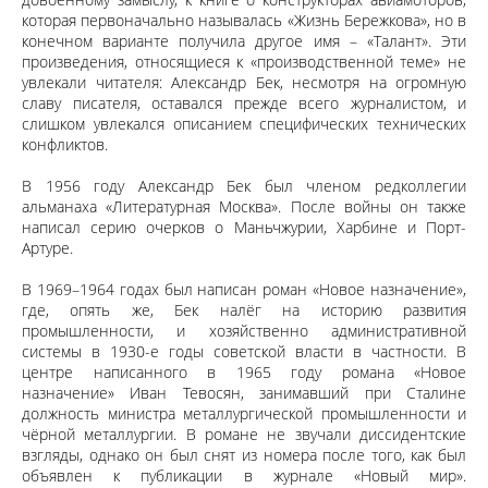
которая первоначально называлась «Жизнь Бережкова», но в
конечном варианте получила другое имя – «Талант». Эти
произведения, относящиеся к «производственной теме» не
увлекали читателя: Александр Бек, несмотря на огромную
славу писателя, оставался прежде всего журналистом, и
слишком увлекался описанием специфических технических
конфликтов.
В 1956 году Александр Бек был членом редколлегии
альманаха «Литературная Москва». После войны он также
написал серию очерков о Маньчжурии, Харбине и Порт-
Артуре.
В 1969–1964 годах был написан роман «Новое назначение»,
где, опять же, Бек налёг на историю развития
промышленности, и хозяйственно административной
системы в 1930-е годы советской власти в частности. В
центре написанного в 1965 году романа «Новое
назначение» Иван Тевосян, занимавший при Сталине
должность министра металлургической промышленности и
чёрной металлургии. В романе не звучали диссидентские
взгляды, однако он был снят из номера после того, как был
объявлен к публикации в журнале «Новый мир».