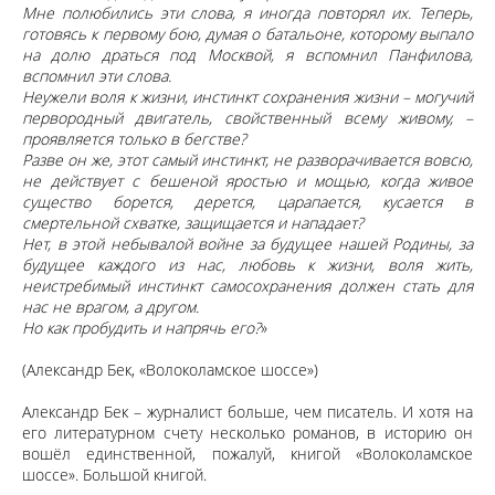
Мне полюбились эти слова, я иногда повторял их. Теперь,
готовясь к первому бою, думая о батальоне, которому выпало
на долю драться под Москвой, я вспомнил Панфилова,
вспомнил эти слова.
Неужели воля к жизни, инстинкт сохранения жизни – могучий
первородный двигатель, свойственный всему живому, –
проявляется только в бегстве?
Разве он же, этот самый инстинкт, не разворачивается вовсю,
не действует с бешеной яростью и мощью, когда живое
существо борется, дерется, царапается, кусается в
смертельной схватке, защищается и нападает?
Нет, в этой небывалой войне за будущее нашей Родины, за
будущее каждого из нас, любовь к жизни, воля жить,
неистребимый инстинкт самосохранения должен стать для
нас не врагом, а другом.
Но как пробудить и напрячь его?
»
(Александр Бек, «Волоколамское шоссе»)
Александр Бек – журналист больше, чем писатель. И хотя на
его литературном счету несколько романов, в историю он
вошёл единственной, пожалуй, книгой «Волоколамское
шоссе». Большой книгой.