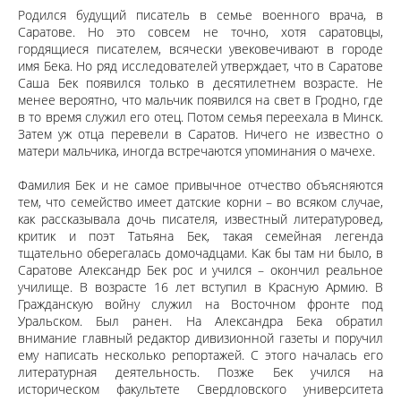
Родился будущий писатель в семье военного врача, в
Саратове. Но это совсем не точно, хотя саратовцы,
гордящиеся писателем, всячески увековечивают в городе
имя Бека. Но ряд исследователей утверждает, что в Саратове
Саша Бек появился только в десятилетнем возрасте. Не
менее вероятно, что мальчик появился на свет в Гродно, где
в то время служил его отец. Потом семья переехала в Минск.
Затем уж отца перевели в Саратов. Ничего не известно о
матери мальчика, иногда встречаются упоминания о мачехе.
Фамилия Бек и не самое привычное отчество объясняются
тем, что семейство имеет датские корни – во всяком случае,
как рассказывала дочь писателя, известный литературовед,
критик и поэт Татьяна Бек, такая семейная легенда
тщательно оберегалась домочадцами. Как бы там ни было, в
Саратове Александр Бек рос и учился – окончил реальное
училище. В возрасте 16 лет вступил в Красную Армию. В
Гражданскую войну служил на Восточном фронте под
Уральском. Был ранен. На Александра Бека обратил
внимание главный редактор дивизионной газеты и поручил
ему написать несколько репортажей. С этого началась его
литературная деятельность. Позже Бек учился на
историческом факультете Свердловского университета