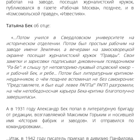
работал на заводе, посещал журналистский кружок,
публиковался в газете «Рабочая Москва», позднее, и в
«Комсомольской правде», «Известиях».
Татьяна Бек
об отце:
«
…Потом учился в Свердловском университете на
историческом отделении. Потом был простым рабочим на
заводе имени Землячки, а вечерами на замоскворецкой
окраине посещал журналистский кружок "Правды". Свои
заметки и зарисовки подписывал диковинным псевдонимом
"Ра-Бе": я слышу тут неповторимо-лукавый отцовский юмор –
и рабочий Бек, и ребе... Потом был литературным критиком-
неудачником, о чём позднее вспоминал не без самоиронии:
"Представляете, я был ещё левее РАППа!" РАПП разгромили,
на чём непобедоносная карьера Бека-критика благополучно
завершилась
».
А в 1931 году Александр Бек попал в литературную бригаду
от редакции, возглавляемой Максимом Горьким и носившей
имя «История фабрик и заводов». И отправился по
командировками...
…Итак, в 1942 году писатель приехал в дивизию Панфилова.