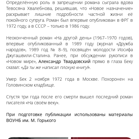
Определённую роль в запрещении романа сыграла вдова
Тевосяна Хвалебнова, решившая, что «Новое назначение»
раскрывает лишние подробности частной жизни её
покойного супруга. Роман был впервые опубликован в ФРГ в
1972 году, а в СССР – только в 1986 году.
Неоконченный роман «На другой день» (1967–1970 годов),
впервые опубликованный в 1989 году (журнал «Дружба
народов», 1989 год № 8–9), посвящён молодости Иосифа
Джугашвили-Сталина. Ранее, при обсуждении рукописи в
«Новом мире»,
Александр Твардовский
прямо в глаза Беку
сказал: «
Да ты же написал плохую книгу!
».
Умер Бек 2 ноября 1972 года в Москве. Похоронен на
Головинском кладбище.
Спустя три года после его смерти вышел последний роман
писателя «На своём веку».
При подготовке публикации использованы материалы
ВОУНБ им. М. Горького