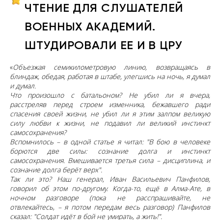
ЧТЕНИЕ ДЛЯ СЛУШАТЕЛЕЙ
ВОЕННЫХ АКАДЕМИЙ.
ШТУДИРОВАЛИ ЕЕ И В ЦРУ
«
Объезжая семикилометровую линию, возвращаясь в
блиндаж, обедая, работая в штабе, улегшись на ночь, я думал
и думал.
Что произошло с батальоном? Не убил ли я вчера,
расстреляв перед строем изменника, бежавшего ради
спасения своей жизни, не убил ли я этим залпом великую
силу любви к жизни, не подавил ли великий инстинкт
самосохранения?
Вспомнилось – в одной статье я читал: "В бою в человеке
борются две силы: сознание долга и инстинкт
самосохранения. Вмешивается третья сила – дисциплина, и
сознание долга берёт верх".
Так ли это? Наш генерал, Иван Васильевич Панфилов,
говорил об этом по-другому. Когда-то, ещё в Алма-Ате, в
ночном разговоре (пока не расспрашивайте, не
отвлекайтесь, – я потом передам весь разговор) Панфилов
сказал: "Солдат идёт в бой не умирать, а жить!".