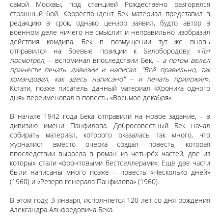
самой Москвы, под станцией Рождествено разгорелся
страшный бой. Корреспондент Бек материал представил в
редакцию в срок, однако цензор заявил, будто автор в
военном деле ничего не смыслит и неправильно изобразил
действия комдива. Бек в возмущении тут же вновь
отправился на боевые позиции к Белобородову. «
Тот
посмотрел
, – вспоминал впоследствии Бек, –
а потом велел
принести печать дивизии и написал: "Всё правильно, так
командовал, как здесь написано" – и печать приложил
».
Кстати, позже писатель данный материал «Хроника одного
дня» переименовал в повесть «Восьмое декабря».
В начале 1942 года Бека отправили на новое задание, – в
дивизию имени Панфилова. Добросовестный Бек начал
собирать материал, которого оказалась так много, что
журналист вместо очерка создал повесть, которая
впоследствии выросла в роман из четырёх частей, две из
которых стали «фронтовыми бестселлерами». Ещё две части
были написаны много позже – повесть «Несколько дней»
(1960) и «Резерв генерала Панфилова» (1960).
В этом году, 3 января, исполняется 120 лет со дня рождения
Александра Альфредовича Бека.