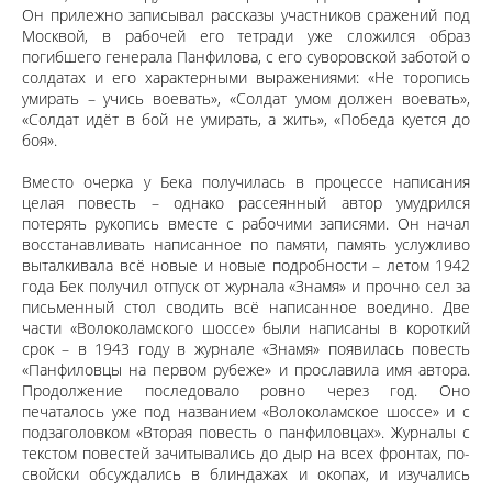
Он прилежно записывал рассказы участников сражений под
Москвой, в рабочей его тетради уже сложился образ
погибшего генерала Панфилова, с его суворовской заботой о
солдатах и его характерными выражениями: «Не торопись
умирать – учись воевать», «Солдат умом должен воевать»,
«Солдат идёт в бой не умирать, а жить», «Победа куется до
боя».
Вместо очерка у Бека получилась в процессе написания
целая повесть – однако рассеянный автор умудрился
потерять рукопись вместе с рабочими записями. Он начал
восстанавливать написанное по памяти, память услужливо
выталкивала всё новые и новые подробности – летом 1942
года Бек получил отпуск от журнала «Знамя» и прочно сел за
письменный стол сводить всё написанное воедино. Две
части «Волоколамского шоссе» были написаны в короткий
срок – в 1943 году в журнале «Знамя» появилась повесть
«Панфиловцы на первом рубеже» и прославила имя автора.
Продолжение последовало ровно через год. Оно
печаталось уже под названием «Волоколамское шоссе» и с
подзаголовком «Вторая повесть о панфиловцах». Журналы с
текстом повестей зачитывались до дыр на всех фронтах, по-
свойски обсуждались в блиндажах и окопах, и изучались