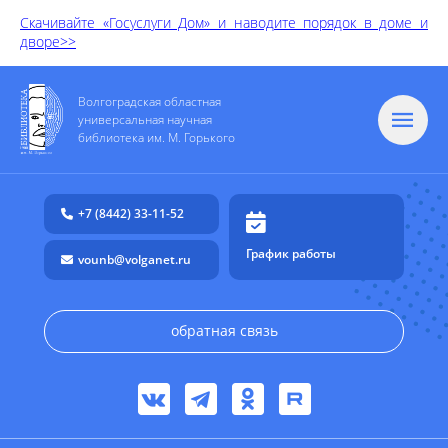
С
качивайте «Госуслуги Дом» и наводите порядок в доме и
дворе>>
Волгоградская областная
универсальная научная
библиотека им. М. Горького
+7 (8442) 33-11-52
График работы
vounb@volganet.ru
обратная связь