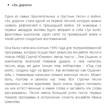
«Эх, дороги»
Одна из самых пронзительных и грустных песен о войне,
«Эх, дороги» стала одной из первой песней, которую можно
назвать рефлексией о прошедшей войне. Её знакомые с
первых аккордов мотивы будто вбирают в себя стук колёс
фронтовых эшелонов, скрип сапог по промёрзшей земле и
тихий шёпот солдатских воспоминаний.
Она была написана осенью 1945 года для театрализованной
программы, которую осуществил режиссёр Ансамбля песни и
пляски НКВД Сергей Юткевич. Автор текста – Лев Ошанин и
композитор Анатолий Новиков думали, о чём написать
песню, ведь им дали только тему лейтмотива – «Под стук
колёс, солдаты едут на фронт». Как вспоминал сам Ошанин:
«Мы с Новиковым написали немало военных песен. Может
быть, поэтому и увлекла нас тема. Все строчки песни
оказались совсем короткими. Было очень трудно положить
на них естест¬венные и емкие слова и заставить эти слова
рассказывать». Песня имела большой успех после первых
показов программы в исполнении солиста ансамбля Ивана
Шмелёва.