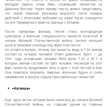
молодой парень Клим Ярко, служивший танкистом на
Дальнем Востоке. Через призму текста, можно представить,
что герой Николая Крючкова вернулся после боевых
действий с японскими войсками на озере Хасан (находится
на юге Приморского края на границе с Китаем).
После премьеры фильма, песня стала всенародным
шлягером, а военная специальность танкиста почётной. В
начале Великой Отечественной войны тысячи юношей
ушли в танковые училища под звуки этой песни.
Но остаётся вопрос, почему три танкиста, ведь в Т-34 экипаж
состоит из четырёх человек? Ответ довольно прост — до
1941 года основными танками РККА были Т-26 и БТ-7, в
которых экипаж состоял из трёх человек. Несмотря на этот
факт, танкисты продолжали петь и идти с этой песней в бой.
Она помогала пережить тяжелые военные будни и снять
напряжение в минуты отдыха прославленных танкистов.
«Катюша»
Ещё одна песня, которая была написана до начала Великой
Отечественной войны, но ставшая одним из главных