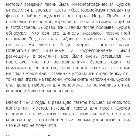
История создания песни была кинематографическая. Сурков
отправился в составе газеты «Красноармейская правда» на
фронт в районе подмосковного города Истра. Прибыли в
штаб одного из полков, журналисты попали в самую гущу боя
и артобстрела. Выбравшись к своим после прорыва, Сурков
обнаружил, что вся его шинель оказалась посечённой
осколками. Тогда он сказал: «Дальше штаба полка не сделал
ни шага. Ни единого… А до смерти — четыре шага».
Возвратившиеся штабные и корреспонденты были
размещены в землянке. Все были очень уставшими —
настолько, что, по воспоминаниям Суркова, один из
командиров, сев есть суп, после второй ложки заснул, так как
не спал четыре дня. Остальные устроились около печки, кто-
то начал играть на гармони, чтобы снять напряжение. Сурков
стал делать наброски для репортажа, но получились стихи,
которые и были отправлены жене.
Весной 1942 года, в редакцию газеты пришёл композитор
Константин Листов, искавший тексты для песен. Сурков
вспомнил о написанных стихах, оформил их набело и отдал
композитору — по собственным словам, уверенный в том,
что ничего не получится.