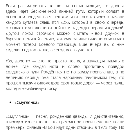
Если рассматривать песню на составляющие, то дорога
здесь идёт бесконечной линией пути, который солдат в
основном проделывает пешком. и от того так ярко в начале
каждого куплета слышится «Эх», который в свою очередь,
отсылает к усталости от войны и надежды вернуться домой.
Другой яркой строчкой можно считать «Твой дружок в
бурьяне неживой лежит», которая фаталистически описывает
момент потери боевого товарища. Ещё вчера вы с ним
сидели в одном окопе, а сегодня его уже нет…
«Эх, дороги» — это не просто песня, а звучащая память о
войне, где каждая нота и слово пропитаны правдой
солдатского пути. Рождённая не по заказу пропаганды, а по
велению сердца, она стала народным памятником тем, кто
прошёл тысячи километров фронтовых дорог — через пыль,
холод и неизбывную тоску.
«Смуглянка»
«Смуглянка» — песня, рождённая дважды. И действительно,
широкую известность это прекрасное произведение после
премьеры фильма «В бой идут одни старики» в 1973 году. Но