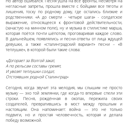
Но автор ошибался. Песня ушла на все фронты, несмотря на
негласные запреты, прошла вместе с бойцами все тяготы и
лишения, тоску по родному дому, где остались близкие и
родственники. «А до смерти - четыре шага» - солдатское
выражение, относящееся к фронтовой действительности,
(зачастую на минном поле), ну и музыка в стилистике марша,
которая поётся почти шёпотом, проговаривая каждое слово.
В дальнейшем, появлялись и песни-ответы от лица ждущей
девушки, а также «сталинградский вариант» песни – «В
теплушке», в которой были такие слова:
«Догорает за Волгой закат,
А по рельсам составы гремят,
И увозят теплушки солдат,
Отстоявших родной Сталинград»
Сегодня, когда звучит эта мелодия, мы слышим не просто
музыку — эхо той землянки, где когда-то впервые спели эти
строки. Песня, рождённая в окопах, пережила своих
создателей, превратившись в мост между прошлым и
настоящим. Она напоминает: война — это не только
подвиги, но и простая человечность, которая и делала
победу возможной.