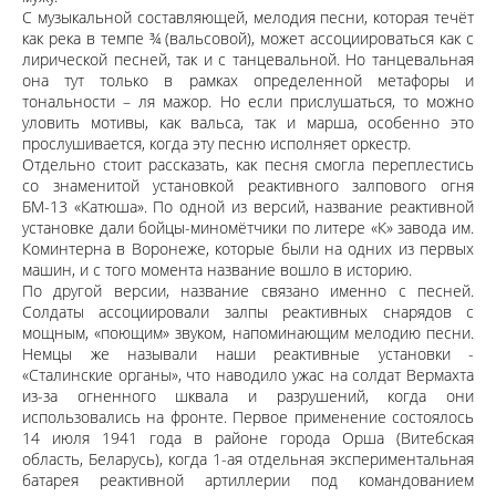
С музыкальной составляющей, мелодия песни, которая течёт
как река в темпе ¾ (вальсовой), может ассоциироваться как с
лирической песней, так и с танцевальной. Но танцевальная
она тут только в рамках определенной метафоры и
тональности – ля мажор. Но если прислушаться, то можно
уловить мотивы, как вальса, так и марша, особенно это
прослушивается, когда эту песню исполняет оркестр.
Отдельно стоит рассказать, как песня смогла переплестись
со знаменитой установкой реактивного залпового огня
БМ-13 «Катюша». По одной из версий, название реактивной
установке дали бойцы-миномётчики по литере «К» завода им.
Коминтерна в Воронеже, которые были на одних из первых
машин, и с того момента название вошло в историю.
По другой версии, название связано именно с песней.
Солдаты ассоциировали залпы реактивных снарядов с
мощным, «поющим» звуком, напоминающим мелодию песни.
Немцы же называли наши реактивные установки -
«Сталинские органы», что наводило ужас на солдат Вермахта
из-за огненного шквала и разрушений, когда они
использовались на фронте. Первое применение состоялось
14 июля 1941 года в районе города Орша (Витебская
область, Беларусь), когда 1-ая отдельная экспериментальная
батарея реактивной артиллерии под командованием