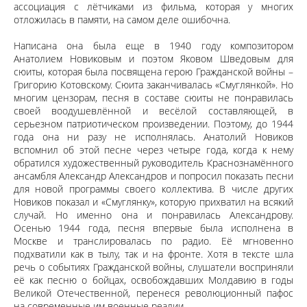
ассоциация с лётчиками из фильма, которая у многих
отложилась в памяти, на самом деле ошибочна.
Написана она была еще в 1940 году композитором
Анатолием Новиковым и поэтом Яковом Шведовым для
сюиты, которая была посвящена герою Гражданской войны –
Григорию Котовскому. Сюита заканчивалась «Смуглянкой». Но
многим цензорам, песня в составе сюиты не понравилась
своей воодушевлённой и весёлой составляющей, в
серьезном патриотическом произведении. Поэтому, до 1944
года она ни разу не исполнялась. Анатолий Новиков
вспомнил об этой песне через четыре года, когда к нему
обратился художественный руководитель Краснознамённого
ансамбля Александр Александров и попросил показать песни
для новой программы своего коллектива. В числе других
Новиков показал и «Смуглянку», которую прихватил на всякий
случай. Но именно она и понравилась Александрову.
Осенью 1944 года, песня впервые была исполнена в
Москве и транслировалась по радио. Её мгновенно
подхватили как в тылу, так и на фронте. Хотя в тексте шла
речь о событиях Гражданской войны, слушатели восприняли
её как песню о бойцах, освобождавших Молдавию в годы
Великой Отечественной, перенеся революционный пафос
на современные им военные реалии.