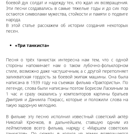
боевой дух солдат и надежду тех, кто ждал их возвращения.
Эти песни создавались в самые тяжелые годы и до сих пор
остаются символами мужества, стойкости и памяти о подвиге
народа.
В этой статье расскажем об истории создания некоторых
песен.
«Три танкиста»
Песня о трёх танкистах интересна нам тем, что с одной
стороны напоминает нам о таком лубочно-фольклорном
стиле, возможно даже частушечным, а с другой переполняет
залихватская гордость за боевой экипаж машины. Она была
написана в 1939 году на съемках фильма «Трактористы». По
легенде, слова были написаны поэтом Борисом Ласкиным за
1 час и сразу оказались у композиторов картины братьев
Дмитрия и Даниила Покрасс, которые и положили слова на
такую задорную мелодию.
В фильме эту песню исполнил известный советский актёр
Николай Крючков, в дальнейшем, ставшую одним из
лейтмотивов всего фильма, наряду с «Маршем советских
танкистов». По сюжету, в колхоз из армии возвращается