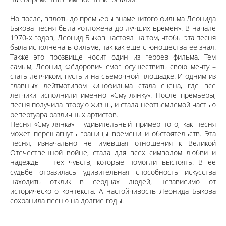
Но после, вплоть до премьеры знаменитого фильма Леонида
Быкова песня была «отложена до лучших времён». В начале
1970-х годов, Леонид Быков настоял на том, чтобы эта песня
была исполнена в фильме, так как еще с юношества её знал.
Также это прозвище носит один из героев фильма. Тем
самым, Леонид Фёдорович смог осуществить свою мечту –
стать лётчиком, пусть и на съемочной площадке. И одним из
главных лейтмотивом кинофильма стала сцена, где все
лётчики исполнили именно «Смуглянку». После премьеры,
песня получила вторую жизнь, и стала неотъемлемой частью
репертуара различных артистов.
Песня «Смуглянка» - удивительный пример того, как песня
может перешагнуть границы времени и обстоятельств. Эта
песня, изначально не имевшая отношения к Великой
Отечественной войне, стала для всех символом любви и
надежды – тех чувств, которые помогли выстоять. В её
судьбе отразилась удивительная способность искусства
находить отклик в сердцах людей, независимо от
исторического контекста. А настойчивость Леонида Быкова
сохранила песню на долгие годы.