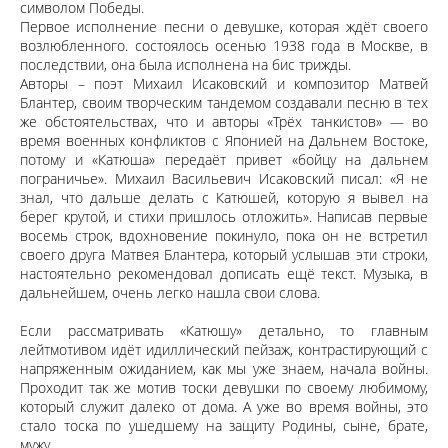
символом Победы.
Первое исполнение песни о девушке, которая ждёт своего
возлюбленного. состоялось осенью 1938 года в Москве, в
последствии, она была исполнена на бис трижды.
Авторы – поэт Михаил Исаковский и композитор Матвей
Блантер, своим творческим тандемом создавали песню в тех
же обстоятельствах, что и авторы «Трёх танкистов» — во
время военных конфликтов с Японией на Дальнем Востоке,
потому и «Катюша» передаёт привет «бойцу на дальнем
пограничье». Михаил Васильевич Исаковский писал: «Я не
знал, что дальше делать с Катюшей, которую я вывел на
берег крутой, и стихи пришлось отложить». Написав первые
восемь строк, вдохновение покинуло, пока он не встретил
своего друга Матвея Блантера, который услышав эти строки,
настоятельно рекомендовал дописать ещё текст. Музыка, в
дальнейшем, очень легко нашла свои слова.
Если рассматривать «Катюшу» детально, то главным
лейтмотивом идёт идиллический пейзаж, контрастирующий с
напряженным ожиданием, как мы уже знаем, начала войны.
Проходит так же мотив тоски девушки по своему любимому,
который служит далеко от дома. А уже во время войны, это
стало тоска по ушедшему на защиту Родины, сыне, брате,
мужу.