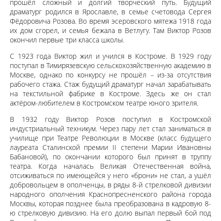
прошёл сложный и долгий творческий путь. Будущий
драматург родился в Ярославле, в семье счетовода Сергея
Фёдоровича Розова. Во время эсеровского мятежа 1918 года
их дом сгорел, и семья бежала в Ветлугу. Там Виктор Розов
окончил первые три класса школы.
С 1923 года Виктор жил и учился в Костроме. В 1929 году
поступал в Тимирязевскую сельскохозяйственную академию в
Москве, однако по конкурсу не прошёл – из-за отсутствия
рабочего стажа. Стаж будущий драматург начал зарабатывать
на текстильной фабрике в Костроме. Здесь же он стал
актёром-любителем в Костромском театре юного зрителя.
В 1932 году Виктор Розов поступил в Костромской
индустриальный техникум. Через пару лет стал заниматься в
училище при Театре Революции в Москве (класс будущего
лауреата Сталинской премии II степени Марии Ивановны
Бабановой), по окончании которого был принят в труппу
театра. Когда началась Великая Отечественная война,
отсиживаться по имеющейся у него «брони» не стал, а ушёл
добровольцем в ополченцы, в ряды 8-й стрелковой дивизии
народного ополчения Краснопресненского района города
Москвы, которая позднее была преобразована в кадровую 8-
ю стрелковую дивизию. На его долю выпал первый бой под