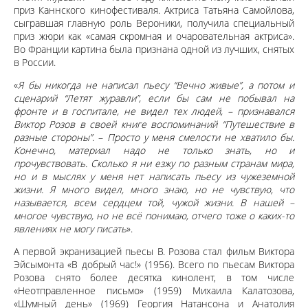
приз Каннского кинофестиваля. Актриса Татьяна Самойлова,
сыгравшая главную роль Вероники, получила специальный
приз жюри как «самая скромная и очаровательная актриса».
Во Франции картина была признана одной из лучших, снятых
в России.
«
Я бы никогда не написал пьесу “Вечно живые”, а потом и
сценарий “Летят журавли”, если бы сам не побывал на
фронте и в госпитале, не видел тех людей, – признавался
Виктор Розов в своей книге воспоминаний “Путешествие в
разные стороны”
. –
Просто у меня смелости не хватило бы.
Конечно, материал надо не только знать, но и
прочувствовать. Сколько я ни езжу по разным странам мира,
но и в мыслях у меня нет написать пьесу из чужеземной
жизни. Я много видел, много знаю, но не чувствую, что
называется, всем сердцем той, чужой жизни. В нашей –
многое чувствую, но не всё понимаю, отчего тоже о каких-то
явлениях не могу писать
».
А первой экранизацией пьесы В. Розова стал фильм Виктора
Эйсымонта «В добрый час!» (1956). Всего по пьесам Виктора
Розова снято более десятка кинолент, в том числе
«Неотправленное письмо» (1959) Михаила Калатозова,
«Шумный день» (1969) Георгия Натансона и Анатолия