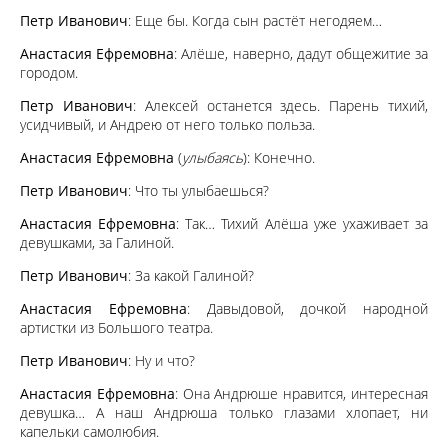
Петр Иванович
: Еще бы. Когда сын растёт негодяем…
Анастасия Ефремовна
: Алёше, наверно, дадут общежитие за
городом.
Петр Иванович
: Алексей останется здесь. Парень тихий,
усидчивый, и Андрею от него только польза.
Анастасия Ефремовна
(
улыбаясь
): Конечно.
Петр Иванович
: Что ты улыбаешься?
Анастасия Ефремовна
: Так… Тихий Алёша уже ухаживает за
девушками, за Галиной.
Петр Иванович
: За какой Галиной?
Анастасия Ефремовна
: Давыдовой, дочкой народной
артистки из Большого театра.
Петр Иванович
: Ну и что?
Анастасия Ефремовна
: Она Андрюше нравится, интересная
девушка… А наш Андрюша только глазами хлопает, ни
капельки самолюбия.