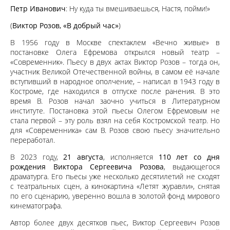
Петр Иванович
: Ну куда ты вмешиваешься, Настя, пойми!»
(
Виктор Розов, «В добрый час»
)
В 1956 году в Москве спектаклем «Вечно живые» в
постановке Олега Ефремова открылся новый театр –
«Современник». Пьесу в двух актах Виктор Розов – тогда он,
участник Великой Отечественной войны, в самом её начале
вступивший в народное ополчение, – написал в 1943 году в
Костроме, где находился в отпуске после ранения. В это
время В. Розов начал заочно учиться в Литературном
институте. Постановка этой пьесы Олегом Ефремовым не
стала первой – эту роль взял на себя Костромской театр. Но
для «Современника» сам В. Розов свою пьесу значительно
переработал.
В 2023 году,
21 августа
, исполняется
110 лет со дня
рождения Виктора Сергеевича Розова
, выдающегося
драматурга. Его пьесы уже несколько десятилетий не сходят
с театральных сцен, а кинокартина «Летят журавли», снятая
по его сценарию, уверенно вошла в золотой фонд мирового
кинематографа.
Автор более двух десятков пьес, Виктор Сергеевич Розов