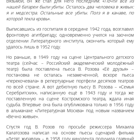
Вязьмой, он же стал для него последним: «
Почти все из
нашей батареи были убиты. Осталось два человека в живых:
я и медсестра. Остальные все убиты. Полз я в канаве, по
которой текла кровь
».
Выписавшись из госпиталя в середине 1942 года, возглавил
фронтовую агитбригаду; одновременно учился на заочном
отделении Литературного института, окончить который ему
удалось лишь в 1952 году.
Но раньше, в 1949 году на сцене Центрального детского
театра (сейчас – Российский академический молодёжный
театр) была поставлена пьеса В. Розова «Её друзья» –
постановка не осталась незамеченной, вскоре пьеса
«перекочевала» в репертуарные портфели десятков театров
по всей стране. А вот дебютную пьесу В. Розова – «Семья
Серебритских», написанную ещё в 1943 году и тогда же
поставленную на сцене Костромского театра, ждала иная
судьба. Впервые она была опубликована только в 1956 году
в альманахе «Литературная Москва» под новым названием
«Вечно живые».
Спустя год В. Розов по просьбе режиссера Михаила
Калатозова написал на основе пьесы сценарий фильма
«Летят журавли» – в 1958 году кинолента получила главный