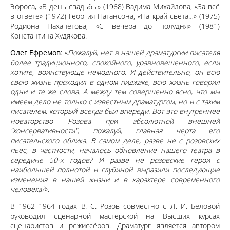
Эфроса, «В день свадьбы» (1968) Вадима Михайлова, «За всё
в ответе» (1972) Георгия Натансона, «На край света…» (1975)
Родиона Нахапетова, «С вечера до полудня» (1981)
Константина Худякова.
Олег Ефремов
: «
Пожалуй, нет в нашей драматургии писателя
более традиционного, спокойного, уравновешенного, если
хотите, воинствующе немодного. И действительно, он всю
свою жизнь проходил в одном пиджаке, всю жизнь говорил
одни и те же слова. А между тем совершенно ясно, что мы
имеем дело не только с известным драматургом, но и с таким
писателем, который всегда был впереди. Вот это внутреннее
новаторство Розова при абсолютной внешней
"консервативности", пожалуй, главная черта его
писательского облика. В самом деле, разве не с розовских
пьес, в частности, началось обновление нашего театра в
середине 50-х годов? И разве не розовские герои с
наибольшей полнотой и глубиной выразили последующие
изменения в нашей жизни и в характере современного
человека?
».
В 1962–1964 годах В. С. Розов совместно с Л. И. Беловой
руководил сценарной мастерской на Высших курсах
сценаристов и режиссёров. Драматург является автором