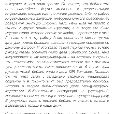
выходила из его поля зрения. Он считал, что библиотека
есть важнейшая форма хранения и репрезентации
информации, которая идет по линии развития библиографии,
информационных выпусков, информационного обеспечения,
доведения книги до широких масс. Речь шла не просто о
книгах и других печатных изданиях, а о (тогда это было
модное слово, которое сейчас не любят) – пропаганде книги.
Я знаю, что в эту работу было вовлечено Министерство
культуры, помню большие совещания, которые проходили по
данному вопросу. И это стало темой периодических встреч
руководителей библиотечного дела Советского Союза. Тема
фигурировала и как международная – на встречах в странах
так называемого социалистического лагеря; отец выезжал
туда довольно часто, имел широкие связи. Я и сам знал
руководителей библиотечного дела ГДР, Болгарии, Польши.
Он же имел связи с западными странами, инициировал
создание и в 1969–1976 гг. был председателем Комиссии
истории и теории библиотечного дела Международной
федерации библиотечных ассоциаций и учреждений.
Насколько я помню, его идеи получали широкую поддержку.
В результате идея отмирания библиотек надолго отпала и
возродилась только в наши дни
».
(Доктор исторических наук, профессор, действительный член