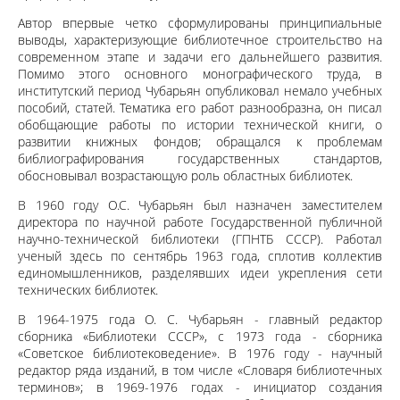
Автор впервые четко сформулированы принципиальные
выводы, характеризующие библиотечное строительство на
современном этапе и задачи его дальнейшего развития.
Помимо этого основного монографического труда, в
институтский период Чубарьян опубликовал немало учебных
пособий, статей. Тематика его работ разнообразна, он писал
обобщающие работы по истории технической книги, о
развитии книжных фондов; обращался к проблемам
библиографирования государственных стандартов,
обосновывал возрастающую роль областных библиотек.
В 1960 году О.С. Чубарьян был назначен заместителем
директора по научной работе Государственной публичной
научно-технической библиотеки (ГПНТБ СССР). Работал
ученый здесь по сентябрь 1963 года, сплотив коллектив
единомышленников, разделявших идеи укрепления сети
технических библиотек.
В 1964-1975 года О. С. Чубарьян - главный редактор
сборника «Библиотеки СССР», с 1973 года - сборника
«Советское библиотековедение». В 1976 году - научный
редактор ряда изданий, в том числе «Словаря библиотечных
терминов»; в 1969-1976 годах - инициатор создания