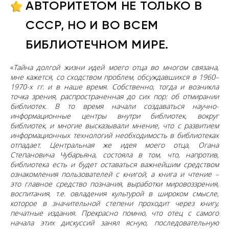
АВТОРИТЕТОМ НЕ ТОЛЬКО В
СССР, НО И ВО ВСЕМ
БИБЛИОТЕЧНОМ МИРЕ.
«
Тайна долгой жизни идей моего отца во многом связана,
мне кажется, со сходством проблем, обсуждавшихся в 1960–
1970-х гг. и в наше время. Собственно, тогда и возникла
точка зрения, распространенная до сих пор: об отмирании
библиотек. В то время начали создаваться научно-
информационные центры внутри библиотек, вокруг
библиотек, и многие высказывали мнение, что с развитием
информационных технологий необходимость в библиотеках
отпадает. Центральная же идея моего отца, Огана
Степановича Чубарьяна, состояла в том, что, напротив,
библиотека есть и будет оставаться важнейшим средством
ознакомления пользователей с книгой, а книга и чтение –
это главное средство познания, выработки мировоззрения,
воспитания, т.е. овладения культурой в широком смысле,
которое в значительной степени проходит через книгу,
печатные издания. Прекрасно помню, что отец с самого
начала этих дискуссий занял ясную, последовательную