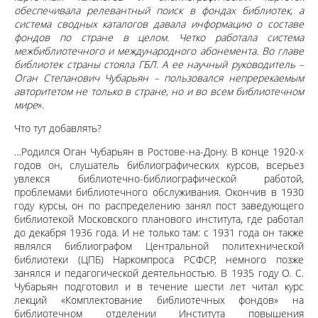
обеспечивала релевантный поиск в фондах библиотек, а
система сводных каталогов давала информацию о составе
фондов по стране в целом. Четко работала система
межбиблиотечного и международного абонемента. Во главе
библиотек страны стояла ГБЛ. А ее на
учный руководитель –
Оган Степанович Чубарьян – пользовался непререкаемым
авторитетом не только в стране, но и во всем библиотечном
мире
».
Что тут добавлять?
…Родился Оган Чубарьян в Ростове-на-Дону. В конце 1920-х
годов он, слушатель библиографических курсов, всерьез
увлекся библиотечно-библиографической работой,
проблемами библиотечного обслуживания. Окончив в 1930
году курсы, он по распределению занял пост заведующего
библиотекой Московского планового института, где работал
до декабря 1936 года. И не только там: с 1931 года он также
являлся библиографом Центральной политехнической
библиотеки (ЦПБ) Наркомпроса РСФСР, немного позже
занялся и педагогической деятельностью. В 1935 году О. С.
Чубарьян подготовил и в течение шести лет читал курс
лекций «Комплектование библиотечных фондов» на
библиотечном отделении Института повышения