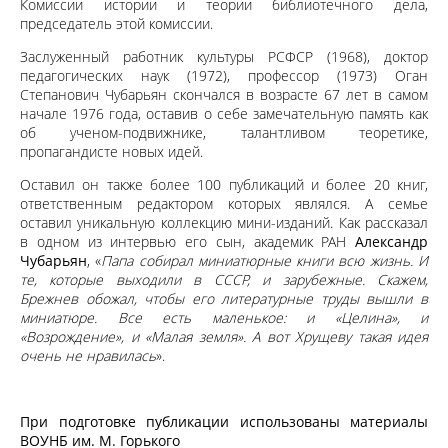
Комиссии истории и теории библиотечного дела,
председатель этой комиссии.
Заслуженный работник культуры РСФСР (1968), доктор
педагогических наук (1972), профессор (1973) Оган
Степанович Чубарьян скончался в возрасте 67 лет в самом
начале 1976 года, оставив о себе замечательную память как
об ученом-подвижнике, талантливом теоретике,
пропагандисте новых идей.
Оставил он также более 100 публикаций и более 20 книг,
ответственным редактором которых являлся. А семье
оставил уникальную коллекцию мини-изданий. Как рассказал
в одном из интервью его сын, академик РАН
Александр
Чубарьян
, «
Папа собирал миниатюрные книги всю жизнь. И
те, которые выходили в СССР, и зарубежные. Скажем,
Брежнев обожал, чтобы его литературные труды вышли в
миниатюре. Все есть маленькое: и «Целина», и
«Возрождение», и «Малая земля». А вот Хрущеву такая идея
очень не нравилась
».
При подготовке публикации использованы материалы
ВОУНБ им. М. Горького