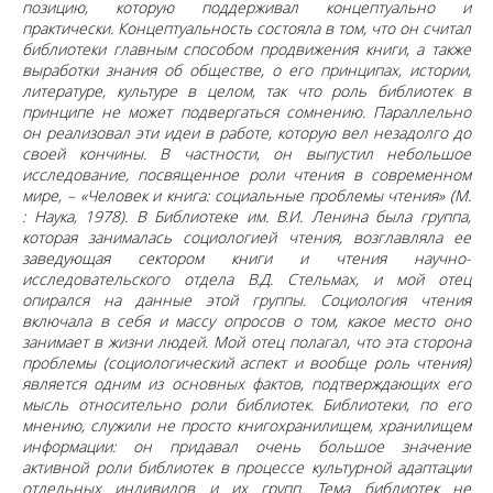
позицию, которую поддерживал концептуально и
практически. Концептуальность состояла в том, что он считал
библиотеки главным способом продвижения книги, а также
выработки знания об обществе, о его принципах, истории,
литературе, культуре в целом, так что роль библиотек в
принципе не может подвергаться сомнению. Параллельно
он реализовал эти идеи в работе, которую вел незадолго до
своей кончины. В частности, он выпустил небольшое
исследование, посвященное роли чтения в современном
мире, – «Человек и книга: социальные проблемы чтения» (М.
: Наука, 1978). В Библиотеке им. В.И. Ленина была группа,
которая занималась социологией чтения, возглавляла ее
заведующая сектором книги и чтения научно-
исследовательского отдела В.Д. Стельмах, и мой отец
опирался на данные этой группы. Социология чтения
включала в себя и массу опросов о том, какое место оно
занимает в жизни людей. Мой отец полагал, что эта сторона
проблемы (социологический аспект и вообще роль чтения)
является одним из основных фактов, подтверждающих его
мысль относительно роли библиотек. Библиотеки, по его
мнению, служили не просто книгохранилищем, хранилищем
информации: он придавал очень большое значение
активной роли библиотек в процессе культурной адаптации
отдельных индивидов и их групп. Тема библиотек не