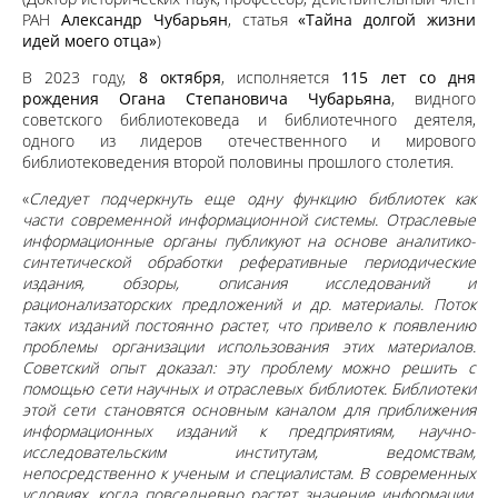
РАН
Александр Чубарьян
, статья
«Тайна долгой жизни
идей моего отца»
)
В 2023 году,
8 октября
, исполняется
115 лет со дня
рождения Огана Степановича Чубарьяна
, видного
советского библиотековеда и библиотечного деятеля,
одного из лидеров отечественного и мирового
библиотековедения второй половины прошлого столетия.
«
Следует подчеркнуть еще одну функцию библиотек как
части современной информационной системы. Отраслевые
информационные органы публикуют на основе аналитико-
синтетической обработки реферативные периодические
издания, обзоры, описания исследований и
рационализаторских предложений и др. материалы. Поток
таких изданий постоянно растет, что привело к появлению
проблемы организации использования этих материалов.
Советский опыт доказал: эту проблему можно решить с
помощью сети научных и отраслевых библиотек. Библиотеки
этой сети становятся основным каналом для приближения
информационных изданий к предприятиям, научно-
исследовательским институтам, ведомствам,
непосредственно к ученым и специалистам. В современных
условиях, когда повседневно растет значение информации,