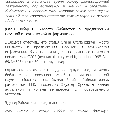
составляют в настоящее время основу разносторонней
деятельности, осуществляемой в учебных и отраслевых
библиотеках. В современных условиях сохраняется задача
дальнейшего совершенствования этих методов на основе
обобщения опыта
».
(
Оган Чубарьян, «Место библиотек в продвижении
научной и технической информации»
)
…Следует отметить, что статья Огана Степановича «Место
библиотек в продвижении научной и технической
информации» была написана для специального номера о
библиотеках СССР (журнал «Library world», London; 1968. Vol.
69, № 815) почти 50 лет тому назад.
Однако статью эту, в 2016 году вошедшую в издание «Роль
библиотек в информационном обеспечении исторической
науки: сборник статей»,виднейший библиотековед,
разработчик ББК, профессор
Эдуард Сукиасян
назвал
актуальной и «очень интересной для современного
читателя».
Эдуард Робертович свидетельствовал:
«
Мы имели в конце 1960-х гг. самую большую,