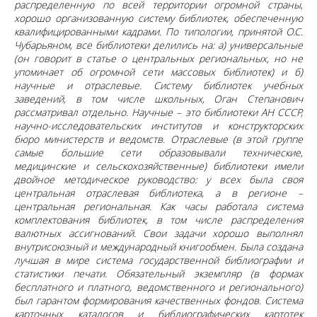
распределенную по всей территории огромной страны,
хорошо организованную систему библиотек, обеспеченную
квалифицированными кадрами. По типологии, принятой О.С.
Чубарьяном, все библиотеки делились на: а) универсальные
(он говорит в статье о центральных региональных, но не
упоминает об огромной сети массовых библиотек) и б)
научные и отраслевые. Систему библиотек учебных
заведений, в том числе школьных, Оган Степанович
рассматривал отдельно. Научные – это библиотеки АН СССР,
научно-исследовательских институтов и конструкторских
бюро министерств и ведомств. Отраслевые (в этой группе
самые большие сети образовывали технические,
медицинские и сельскохозяйственные) библиотеки имели
двойное методическое руководство: у всех была своя
центральная отраслевая библиотека, а в регионе –
центральная региональная. Как часы работала система
комплектования библиотек, в том числе распределения
валютных ассигнований. Свои задачи хорошо выполнял
внутрисоюзный и международный книгообмен. Была создана
лучшая в мире система государственной библиографии и
статистики печати. Обязательный экземпляр (в формах
бесплатного и платного, ведомственного и регионального)
был гарантом формирования качественных фондов. Система
карточных каталогов и библиографических картотек