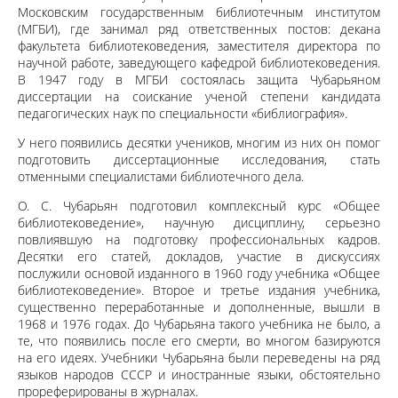
Московским государственным библиотечным институтом
(МГБИ), где занимал ряд ответственных постов: декана
факультета библиотековедения, заместителя директора по
научной работе, заведующего кафедрой библиотековедения.
В 1947 году в МГБИ состоялась защита Чубарьяном
диссертации на соискание ученой степени кандидата
педагогических наук по специальности «библиография».
У него появились десятки учеников, многим из них он помог
подготовить диссертационные исследования, стать
отменными специалистами библиотечного дела.
О. С. Чубарьян подготовил комплексный курс «Общее
библиотековедение», научную дисциплину, серьезно
повлиявшую на подготовку профессиональных кадров.
Десятки его статей, докладов, участие в дискуссиях
послужили основой изданного в 1960 году учебника «Общее
библиотековедение». Второе и третье издания учебника,
существенно переработанные и дополненные, вышли в
1968 и 1976 годах. До Чубарьяна такого учебника не было, а
те, что появились после его смерти, во многом базируются
на его идеях. Учебники Чубарьяна были переведены на ряд
языков народов СССР и иностранные языки, обстоятельно
прореферированы в журналах.