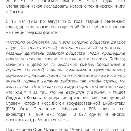
20 и 30 лет советской власти. В 1940-х годах Оган
Степанович начал исследовать историю технической книги
в России.
С 15 мая 1942 по август 1945 года старший лейтенант,
командир стрелковых подразделений Оган Чубарьян воевал
на Ленинградском фронте.
«
Историю Библиотеки, как и всю историю общества, делают
люди. Их нравственный, интеллектуальный потенциал –
главный двигатель развития общества. Люди, прошедшие
войну, познавшие горечь отступления и радость Победы,
мальчики и девочки со школьной скамьи, брошенные в
горнило сражений, ставшие сильными и мужественными,
мудрыми и добрыми, принесли в послевоенную жизнь жажду
знаний, горячее желание работать так, чтобы страна, мы
жили лучше. Они знали цену каждого дня этой жизни, знали,
что живут и за тех, кто не вернулся с войны
», - пишет
Людмила Коваль
, кандидат исторических наук, заведующий
Музеем истории Российской Государственной Библиотеки
(РГБ). Оган Степанович Чубарьян в РГБ являлся и.о.
директора в 1969-1972 годы – и был одним из многих
фронтовиков, работавших здесь.
После войны Оган Чубарьян на 15 лет прочно связал себя с