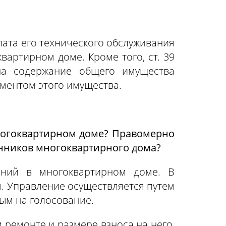
лата его технического обслуживания
артирном доме. Кроме того, ст. 39
 на содержание общего имущества
ементом этого имущества.
ногоквартирном доме? Правомерно
енников многоквартирного дома?
ений в многоквартирном доме. В
м. Управление осуществляется путем
ым на голосование.
ремонте и размере взноса на него,