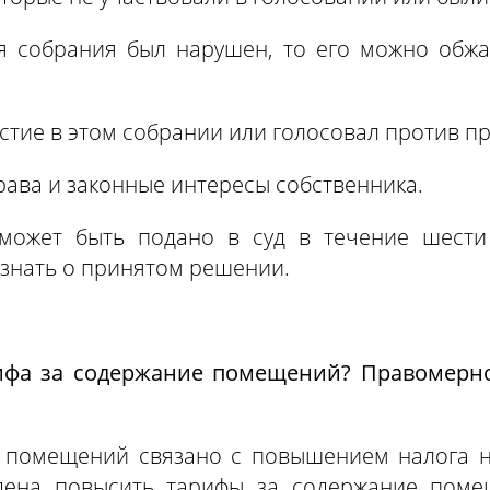
я собрания был нарушен, то его можно обжа
астие в этом собрании или голосовал против п
ава и законные интересы собственника.
может быть подано в суд в течение шести 
узнать о принятом решении.
ифа за содержание помещений? Правомерно
 помещений связано с повышением налога на
дена повысить тарифы за содержание поме