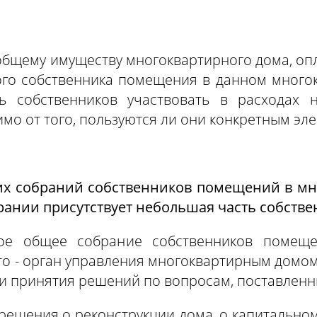
 общему имуществу многоквартирного дома, оп
ого собственника помещения в данном многокв
ь собственников участвовать в расходах
мо от того, пользуются ли они конкретным эл
щих собраний собственников помещений в м
рании присутствует небольшая часть собств
кое общее собрание собственников помещ
это - орган управления многоквартирным домо
 и принятия решений по вопросам, поставленн
ешения о реконструкции дома, о капитальном 