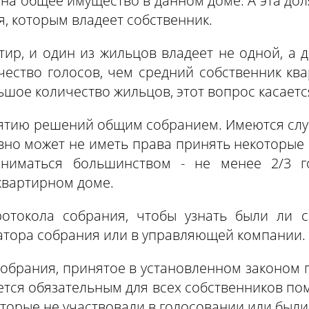
 на общее имущество в данном доме. А эта до
 которым владеет собственник.
ир, и один из жильцов владеет не одной, а д
ество голосов, чем средний собственник ква
ьшое количество жильцов, этот вопрос касаетс
ятию решений общим собранием. Имеются случа
вно может не иметь права принять некоторые
иниматься большинством - не менее 2/3 г
квартирном доме.
отокола собрания, чтобы узнать были ли с
атора собрания или в управляющей компании.
обрания, принятое в установленном законом 
ется обязательным для всех собственников п
оторые не участвовали в голосовании или были