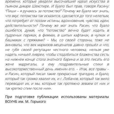
времени, которые увидели высочайший идеал искусства в
пьяном дикаре Шекспире. И Буало был прав, говоря Расину:
“Пиши – я ручаюсь за потомство!” Почему же Буало мог знать,
что вкус потомства так исказится, сделается до того нелепым,
что потребует от поэзии истины, вдохновения, чувства, идеи,
действительности? Почему же мог знать Расин, что Буало
ошибётся, думая, что “потомство” вечно будет ходить в
пудреных париках, в фижмах, в шитых кафтанах, в чулках и
башмаках с пряжками? – Мы, со своей стороны, тоже не
виноваты, что век маркизов-меценатов давно прошёл и что,
не губя своей репутации честного человека, нельзя уже
надеть ничьей ливреи, чтобы сподобиться блаженства сесть
на нижнем конце стола знатного барина и за это писать его
жене мадригалы, а ему поздравительные стихи в
высокоторжественный день именин его. – Итак, все правы –
и Расин, который писал такие прекрасные трагедии, и Буало,
который так громко хвалил их, и г. Лобанов, который так мило
переводил их, и мы, которые так протяжно зеваем от них и
так крепко спим
после них
».
При подготовке публикации использованы материалы
ВОУНБ им. М. Горького