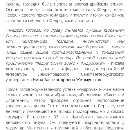
Расина. Трагедия была написана александрийским стихом.
Основой сюжета стала безответная страсть Федры, жены
Тесея, к своему приёмному сыну Ипполиту. Итогом конфликта
становится гибель как Федры, так и Ипполита.
«
”Федра”, которая, по праву считается лучшим творением
Расина, вызывает и поныне самые горячие споры. Языческая
или христианская трагедия, янсенистская или
экзистенциалистская, классическая или барочная – таковы
лишь самые общие противопоставления и толкования,
которые возникают по её поводу. По своей нравственной
проблематике “Федра” ближе всего к “Андромахе”
», – писала
литературовед, доцент кафедры западноевропейской
литературы Ленинградского (Санкт-Петербургского)
университета
Нина Александровна Жирмунская
.
После головокружительного успеха «Андромахи» Жан Расин
создаёт яркие трагедии «Британик», «Береника», «Баязет» и
«Ифигения». Автор приобрёл огромное расположение
королевского двора. Его пьесы показывают в Версале, они
веселят и развлекают не только придворных, но и самого
государя. В возрасте 33 лет Жан-Батист удостаивается
дворянского титула. Он пользуется покровительством у
мадам де Монтеспан – постоянной любовницы Людовика