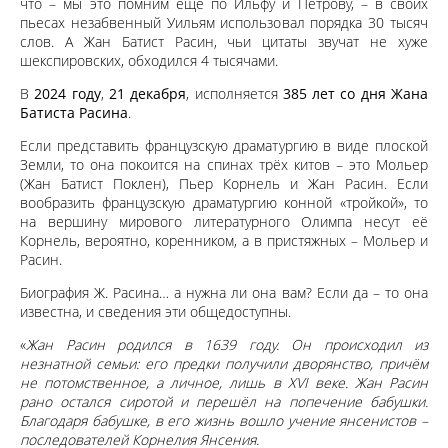
что – мы это помним ещё по Ильфу и Петрову, – в своих
пьесах незабвенный Уильям использовал порядка 30 тысяч
слов. А Жан Батист Расин, чьи цитаты звучат не хуже
шекспировских, обходился 4 тысячами.
В
2024 году
,
21 декабря
, исполняется
385 лет со дня Жана
Батиста Расина
.
Если представить французскую драматургию в виде плоской
Земли, то она покоится на спинах трёх китов – это Мольер
(Жан Батист Поклен), Пьер Корнель и Жан Расин. Если
вообразить французскую драматургию конной «тройкой», то
на вершину мирового литературного Олимпа несут её
Корнель, вероятно, коренником, а в пристяжных – Мольер и
Расин.
Биография Ж. Расина… а нужна ли она вам? Если да – то она
известна, и сведения эти общедоступны.
«
Жан Расин родился в 1639 году. Он происходил из
незнатной семьи: его предки получили дворянство, причём
не потомственное, а личное, лишь в XVI веке. Жан Расин
рано остался сиротой и перешёл на попечение бабушки.
Благодаря бабушке, в его жизнь вошло учение янсенистов –
последователей Корнелия Янсения.