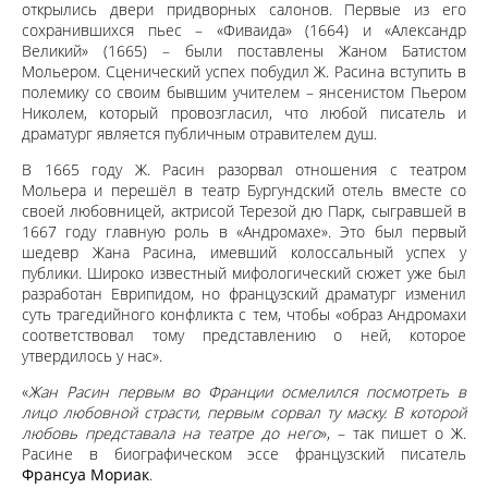
открылись двери придворных салонов. Первые из его
сохранившихся пьес – «Фиваида» (1664) и «Александр
Великий» (1665) – были поставлены Жаном Батистом
Мольером. Сценический успех побудил Ж. Расина вступить в
полемику со своим бывшим учителем – янсенистом Пьером
Николем, который провозгласил, что любой писатель и
драматург является публичным отравителем душ.
В 1665 году Ж. Расин разорвал отношения с театром
Мольера и перешёл в театр Бургундский отель вместе со
своей любовницей, актрисой Терезой дю Парк, сыгравшей в
1667 году главную роль в «Андромахе». Это был первый
шедевр Жана Расина, имевший колоссальный успех у
публики. Широко известный мифологический сюжет уже был
разработан Еврипидом, но французский драматург изменил
суть трагедийного конфликта с тем, чтобы «образ Андромахи
соответствовал тому представлению о ней, которое
утвердилось у нас».
«
Жан Расин первым во Франции осмелился посмотреть в
лицо любовной страсти, первым сорвал ту маску. В которой
любовь представала на театре до него
», – так пишет о Ж.
Расине в биографическом эссе французский писатель
Франсуа Мориак
.