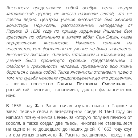
Янсенисты представляли собой особую ветвь внутри
католической церкви; их иногда называли сектой, что не
совсем верно. Центром учения янсенистов был женский
монастырь Пор-Рояль, расположенный неподалеку от
Парижа. В 1638 году по приказу кардинала Ришелье был
арестован по обвинению в мятеже аббат Сен-Сиран, глава
пор-рояльских янсенистов. Начались гонения на
янсенистов, хотя формально их учение не было запрещено.
Янсенисты пытались сблизить католицизм и кальвинизм, их
учение было проникнуто суровым представлением о
слабости и греховности человека, призванного всю жизнь
бороться с самим собой. Также янсенисты отстаивали идею о
том, что судьба человека предопределена до его рождения
»,
– писала профессор
Галина Петровна Смолицкая
–
российский лингвист, топонимист, доктор филологических
наук.
В 1658 году Жан Расин начал изучать право в Париже и
завёл первые связи в литературной среде. В 1660 году он
написал поэму «Нимфа Сены», за которую получил пенсию от
короля, а также создал две пьесы, никогда не ставившиеся
на сцене и не дошедшие до наших дней. К 1663 году круг
литературных знакомств Ж. Расина расширился, перед ним