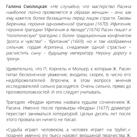
Галина Смолицкая
: «
Не случайно, что мастерство Расина
наиболее полно проявляется в образах женщин – они, как
ему, кажется, более беззащитны перед лицом страсти. Таковы
Береника, героиня одноимённой трагедии (1670). Ифигения,
героиня трагедии “Ифигения в Авлиде” (1674) Расин пишет и
“политическую” трагедию с более традиционным конфликтом
“долга и чувства” – “Британик” (1669), но и там изображена
сильная, гордая Агрипина, снедаемая одной страстью –
расчистить сыну – будущему императору Нерону дорогу к
трону
».
Удивительно, что П. Корнель и Мольер, к которым Ж. Расин
питал бесконечное уважение, входили, скорее, в число его
недоброжелателей. Впрочем, в этом вопросе мнения
исследователей сильно расходятся. Очень сильно, прямо до
противоположностей. И это следует учитывать.
Трагедию «Федра» критика назвала худшим сочинением Ж.
Расина. Именно после премьеры «Федры» (1677) драматург
перестает заниматься литературой. Целых десять лет после
этого провала он ничего не писал.
«Судьба играет человеком, а человек играет на трубе!..»:
позднее именно эту пьесу назовут вершиной творчества Ж.