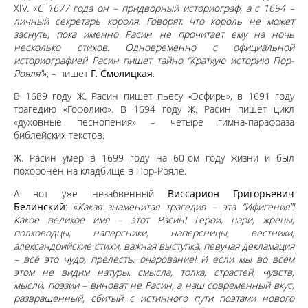
XIV. «
С 1677 года он – придворный историограф, а с 1694 –
личный секретарь короля. Говорят, что король не может
заснуть, пока именно Расин не прочитает ему на ночь
несколько стихов. Одновременно с официальной
историографией Расин пишет тайно “Краткую историю Пор-
Рояля”
», – пишет
Г. Смолицкая
.
В 1689 году Ж. Расин пишет пьесу «Эсфирь», в 1691 году
трагедию «Гофолию». В 1694 году Ж. Расин пишет цикл
«духовные песнопения» – четыре гимна-парафраза
библейских текстов.
Ж. Расин умер в 1699 году на 60-ом году жизни и был
похоронен на кладбище в Пор-Рояле.
А вот уже незабвенный
Виссарион Григорьевич
Белинский
: «
Какая знаменитая трагедия – эта “Ифигения”!
Какое великое имя – этот Расин! Герои, цари, жрецы,
полководцы, наперсники, наперсницы, вестники,
александрийские стихи, важная выступка, певучая декламация
– всё это чудо, прелесть, очарование! И если мы во всём
этом не видим натуры, смысла, толка, страстей, чувств,
мысли, поэзии – виноват не Расин, а наш современный вкус,
развращенный, сбитый с истинного пути поэтами нового