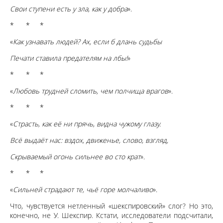
Свои ступени есть у зла, как у добра
».
* * *
«
Как узнавать людей? Ах, если б длань судьбы
Печати ставила предателям на лбы!
»
* * *
«
Любовь трудней сломить, чем полчища врагов
».
* * *
«
Страсть, как её ни прячь, видна чужому глазу.
Всё выдаёт нас: вздох, движенье, слово, взгляд,
Скрываемый огонь сильнее во сто крат
».
* * *
«
Сильней страдают те, чьё горе молчаливо
».
Что, чувствуется нетленный «шекспировский» слог? Но это,
конечно, не У. Шекспир. Кстати, исследователи подсчитали,