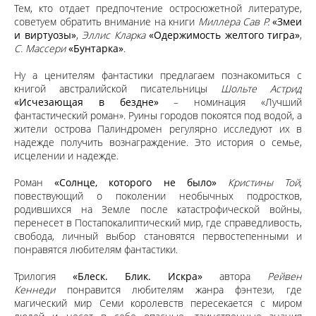
Тем, кто отдает предпочтение остросюжетной литературе,
советуем обратить внимание на книги
Миллера Сав Р.
«Змеи
и виртуозы»
,
Эллис Кларка
«Одержимость желтого тигра»
,
С. Массери
«Бунтарка»
.
Ну а ценителям фантастики предлагаем познакомиться с
книгой австралийской писательницы
Шольте Астрид
«Исчезающая в бездне»
– номинация «Лучший
фантастический роман». Руины городов покоятся под водой, а
жители острова Палиндромен регулярно исследуют их в
надежде получить вознаграждение. Это история о семье,
исцелении и надежде.
Роман
«Солнце, которого не было»
Кристины Той
,
повествующий о поколении необычных подростков,
родившихся на Земле после катастрофической войны,
перенесет в Постапокалиптический мир, где справедливость,
свобода, личный выбор становятся первостепенными и
понравятся любителям фантастики.
Трилогия
«Блеск. Блик. Искра»
автора
Рейвен
Кеннеди
понравится любителям жанра фэнтези, где
магический мир Семи королевств пересекается с миром