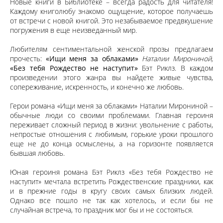
Новые книги в Библиотеке – всегда радость для читателя!
Каждому книголюбу знакомо ощущение, которое получаешь
от встречи с новой книгой. Это незабываемое предвкушение
погружения в еще неизведанный мир.
Любителям сентиментальной женской прозы предлагаем
прочесть:
«Ищи меня за облаками»
Наталии Мирониной,
«Без тебя Рождество не наступит»
Бэт Риклз. В каждом
произведении этого жанра вы найдете живые чувства,
сопереживание, искренность, и конечно же любовь.
Герои романа «Ищи меня за облаками» Наталии Мирониной –
обычные люди со своими проблемами. Главная героиня
переживает сложный период в жизни: увольнение с работы,
непростые отношения с любимым, горькие уроки прошлого
еще не до конца осмыслены, а на горизонте появляется
бывшая любовь.
Юная героиня романа Бэт Риклз «Без тебя Рождество не
наступит» мечтала встретить Рождественские праздники, как
и в прежние годы в кругу своих самых близких людей.
Однако все пошло не так как хотелось, и если бы не
случайная встреча, то праздник мог бы и не состояться.