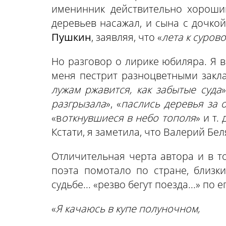
именинник действительно хороши
деревьев насажал, и сына с дочкой
Пушкин
, заявляя, что «
лета к суров
Но разговор о лирике юбиляра. Я в
меня пестрит разноцветными заклад
лужам ржавится, как забытые суда
»
разгрызала
», «
паслись деревья за о
«в
откнувшиеся в небо тополя
» и т
Кстати, я заметила, что Валерий Бе
Отличительная черта автора и в то
поэта помотало по стране, близки
судьбе... «резво бегут поезда...» по 
«
Я качаюсь в купе полуночном,