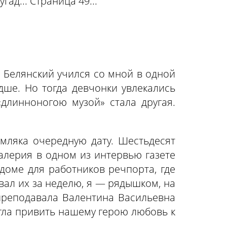
ад... Страница 49...
й Белянский учился со мной в одной
ше. Но тогда девчонки увлекались
«длинноногою музой» стала другая.
мляка очередную дату. Шестьдесят
Валерия в одном из интервью газете
 доме для работников речпорта, где
вал их за неделю, я — рядышком, на
 преподавала Валентина Васильевна
гла привить нашему герою любовь к