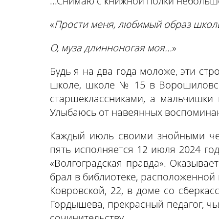
...Снимаю с книжной полки небольшо
«
Прости меня, любимый образ школ
О, муза длинноногая моя...
»
Будь я на два года моложе, эти ст
школе, школе № 15 в Ворошиловск
старшеклассниками, а мальчишки в
Улыбаюсь от навеянных воспоминани
Каждый июль своими знойными чер
пять исполняется 12 июля 2024 год
«Волгоградская правда». Оказывает
брал в библиотеке, расположенной 
Ковровской, 22, в доме со сберка
Гордышева, прекрасный педагог, ч
сочинительству.