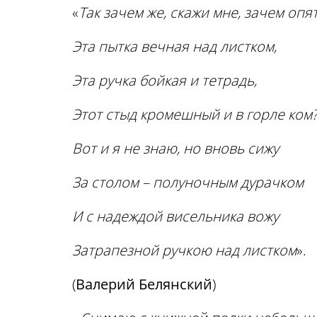
«
Так зачем же, скажи мне, зачем опя
Эта пытка вечная над листком,
Эта ручка бойкая и тетрадь,
Этот стыд кромешный и в горле ком
Вот и я не знаю, но вновь сижу
За столом – полуночным дурачком
И с надеждой висельника вожу
Затрапезной ручкою над листком
».
(
Валерий Белянский
)