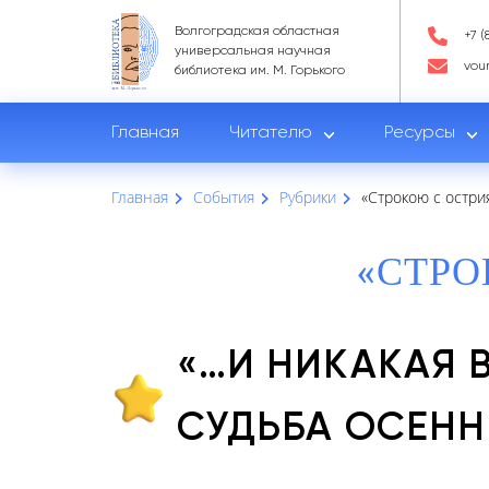
Волгоградская областная
+7 (
универсальная научная
vou
библиотека им. М. Горького
Главная
Читателю
Ресурсы
Главная
События
Рубрики
«Строкою с остри
«СТРО
«…И НИКАКАЯ 
СУДЬБА ОСЕНН