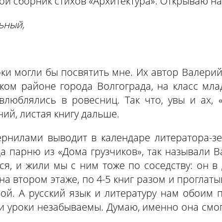
й сборник стихов «Архитектура». Открываю науг
ьный,
роки могли бы посвятить мне. Их автор Валери
ом районе города Волгограда, на класс млад
люблялись в ровесниц. Так что, увы и ах, 
й, листая книгу дальше.
нилами выводит в календаре литератора-зе
а парню из «Дома грузчиков», так называли 
ся, и жили мы с ним тоже по соседству: он в
на втором этаже, по 4-5 книг разом и проглаты
ссой. А русский язык и литературу нам обоим
ьи уроки незабываемы. Думаю, именно она смо