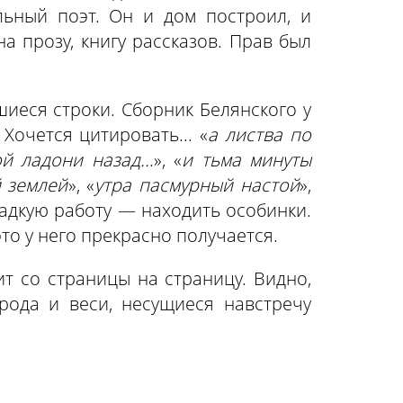
ьный поэт. Он и дом построил, и
а прозу, книгу рассказов. Прав был
шиеся строки. Сборник Белянского у
Хочется цитировать... «
а листва по
й ладони назад..
.», «
и тьма минуты
 землей
», «
утра пасмурный настой
»,
сладкую работу — находить особинки.
это у него прекрасно получается.
ит со страницы на страницу. Видно,
орода и веси, несущиеся навстречу