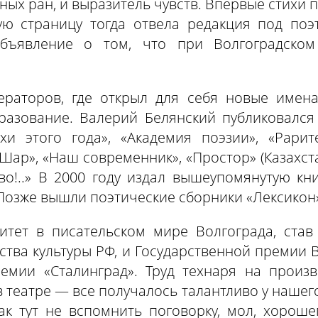
вных ран, и выразитель чувств. Впервые стихи 
ую страницу тогда отвела редакция под по
бъявление о том, что при Волгоградском
раторов, где открыл для себя новые имена,
азование. Валерий Белянский публиковался 
хи этого года», «Академия поэзии», «Рари
«Шар», «Наш современник», «Простор» (Казахст
во!..» В 2000 году издал вышеупомянутую кни
Позже вышли поэтические сборники «Лексикон»,
итет в писательском мире Волгограда, став
ства культуры РФ, и Государственной премии
ремии «Сталинград». Труд технаря на произв
 театре — все получалось талантливо у нашего 
ак тут не вспомнить поговорку, мол, хорош