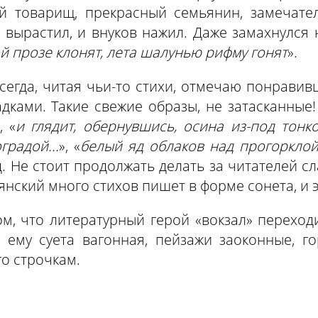
й товарищ, прекрасный семьянин, замечател
 вырастил, и внуков нажил. Даже замахнулся н
ой прозе клонят, лета шалунью рифму гонят
».
сегда, читая чьи-то стихи, отмечаю понравив
ками. Такие свежие образы, не затасканные! 
, «
и глядит, обернувшись, осина из-под тонко
градой...
», «
белый яд облаков над прогорклой
. д. Не стоит продолжать делать за читателей 
лянский много стихов пишет в форме сонета, и 
м, что литературный герой «вокзал» переход
 ему суета вагонная, пейзажи заоконные, г
его строчкам.