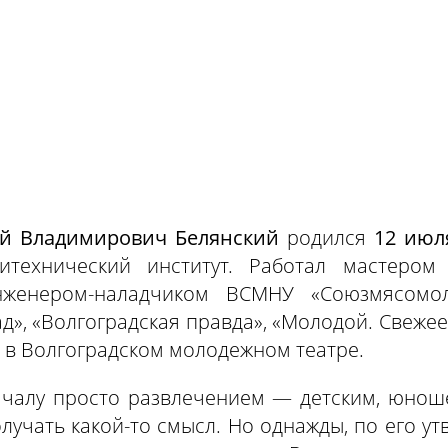
й Владимирович Белянский
родился
12 июл
итехнический институт. Работал мастеро
нженером-наладчиком ВСМНУ «Союзмясомол
», «Волгоградская правда», «Молодой. Свеже
 в Волгоградском молодежном театре.
ачалу просто развлечением — детским, юноше
олучать какой-то смысл. Но однажды, по его у