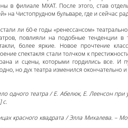
ны в филиале МХАТ. После этого, став отде
й» на Чистопрудном бульваре, где и сейчас ра
 стали ли 60-е годы «ренессансом» театральног
атров, повлияли на подобные тенденции в т
такли, более яркие. Новое прочтение класс
оение спектакля стали толчком к престижнос
крана и сцены, которыми гордились все. И п
бодно, но дух театра изменился окончательно 
ело одного театра / Е. Абелюк, Е. Леенсон пр
 с.
цах красного квадрата / Элла Михалева. – Мос