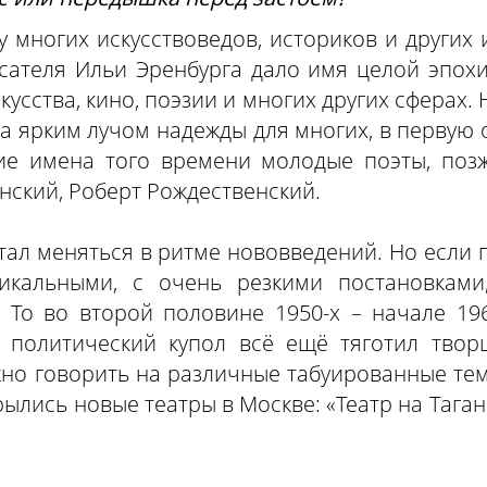
у многих искусствоведов, историков и других 
сателя Ильи Эренбурга дало имя целой эпохи,
кусства, кино, поэзии и многих других сферах.
ала ярким лучом надежды для многих, в первую 
ие имена того времени молодые поэты, поз
нский, Роберт Рождественский.
 стал меняться в ритме нововведений. Но есл
икальными, с очень резкими постановками
 То во второй половине 1950-х – начале 196
и политический купол всё ещё тяготил твор
но говорить на различные табуированные тем
ылись новые театры в Москве: «Театр на Таганк