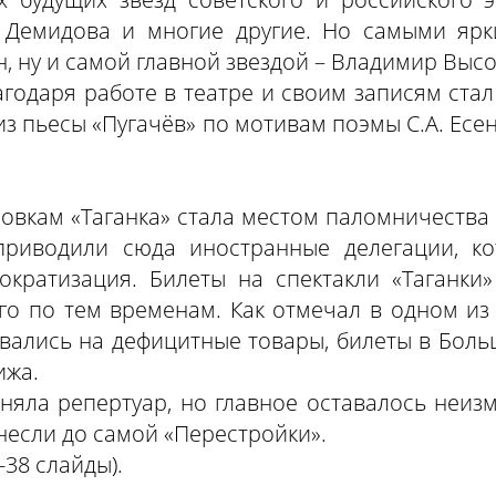
 Демидова и многие другие. Но самыми ярк
н, ну и самой главной звездой – Владимир Выс
одаря работе в театре и своим записям стал
 из пьесы «Пугачёв» по мотивам поэмы С.А. Есе
овкам «Таганка» стала местом паломничества
приводили сюда иностранные делегации, ко
ократизация. Билеты на спектакли «Таганки
ого по тем временам. Как отмечал в одном и
вались на дефицитные товары, билеты в Больш
ижа.
еняла репертуар, но главное оставалось неи
несли до самой «Перестройки».
-38 слайды).