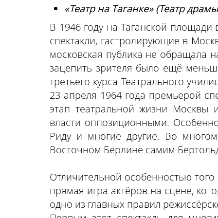
«Театр на Таганке» (Театр драм
В 1946 году на Таганской площади 
спектакли, гастролирующие в Моск
московская публика не обращала на
зацепить зрителя было ещё меньше
третьего курса Театрального учил
23 апреля 1964 года премьерой сп
этап театральной жизни Москвы и
власти оппозиционными. Особенно
Риду и многие другие. Во многом
Восточном Берлине самим Бертоль
Отличительной особенностью того «
прямая игра актёров на сцене, кото
одно из главных правил режиссёрс
Первым этот спектакль для многи