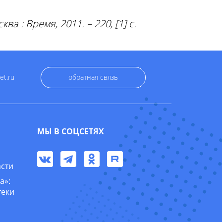
 : Время, 2011. – 220, [1] с.
et.ru
обратная связь
МЫ В СОЦСЕТЯХ
асти
а»:
теки