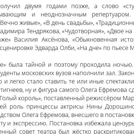
олучил двумя годами позже, а слово «ст
зывающим и неоднозначным репертуаром
Вечно живые», «В день свадьбы», «Традиционн
Владимира Тендрякова, «Чудотворная», «Двое н
аже» Василия Аксёнова, «Обыкновенная ист
сценировке Эдварда Олби, «На дне» по пьесе М
е» была тайной и поэтому проходила ночью
студенты московских вузов наполнили зал. Закон
о и легко стало ставить те или иные спектакли
стигнеев, ну и фигура самого Олега Ефремова с
«Голый король», поставленный режиссёром Мар
шей роль принцессы актрисы Нины Дорошино
дством Олега Ефремова, внесшего в постановк
ту и экспрессию. Постановка избежала цензуры
енный совет театра был жёстко раскритикован