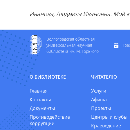
Иванова, Людмила Ивановна. Мой «Сов
Волгоградская областная
универсальная научная
Гра
библиотека им. М. Горького
О БИБЛИОТЕКЕ
ЧИТАТЕЛЮ
Главная
Услуги
Контакты
Афиша
Документы
Проекты
Противодействие
Центры и клубы
коррупции
Краеведение