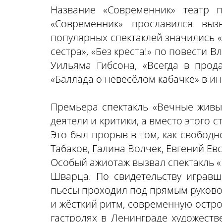
Название «Современник» театр п
«Современник» прославился вы
популярных спектаклей значились «
сестра», «Без креста!» по повести 
Уильяма Гибсона, «Всегда в прод
«Баллада о невесёлом кабачке» в ин
Премьера спектакль «Вечные живы
деятели и критики, а вместо этого 
Это был прорыв в том, как свободн
Табаков, Галина Волчек, Евгений Ев
Особый ажиотаж вызвал спектакль 
Шварца. По свидетельству играв
пьесы проходил под прямым руково
и жёсткий ритм, современную остро
гастролях в Ленинграде художеств