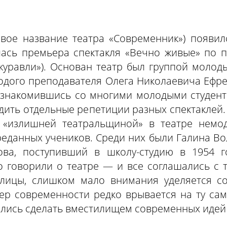
рвое название театра «Современник») появил
ялась премьера спектакля «Вечно живые» по п
уравли»). Основан театр был группой молод
одого преподавателя Олега Николаевича Ефр
познакомившись со многими молодыми студента
ить отдельные репетиции разных спектаклей. 
«излишней театральщиной» в театре немодн
еданных учеников. Среди них были Галина Вол
ва, поступивший в школу-студию в 1954 го
о говорили о театре — и все соглашались с т
олицы, слишком мало внимания уделяется с
тер современности редко врывается на ту са
лись сделать вместилищем современных идей 