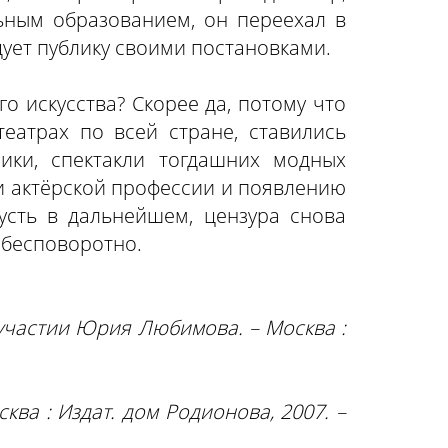
льным образованием, он переехал в
дует публику своими постановками.
о искусства? Скорее да, потому что
еатрах по всей стране, ставились
ики, спектакли тогдашних модных
ти актёрской профессии и появлению
усть в дальнейшем, цензура снова
и бесповоротно.
и участии Юрия Любимова. – Москва :
ква : Издат. дом Родионова, 2007. –