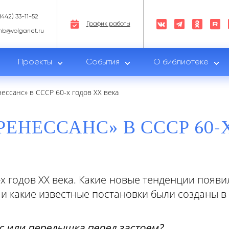
8442) 33-11-52
График работы
nb@volganet.ru
Проекты
События
О библиотеке
ессанс» в СССР 60-х годов XX века
ЕНЕССАНС» В СССР 60-
х годов XX века. Какие новые тенденции появили
 и какие известные постановки были созданы в
нс или передышка перед застоем?