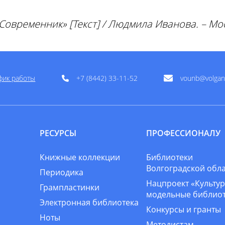
ременник» [Текст] / Людмила Иванова. – Москва
фик работы
+7 (8442) 33-11-52
vounb@volgan
РЕСУРСЫ
ПРОФЕССИОНАЛУ
Книжные коллекции
Библиотеки
Волгоградской обл
Периодика
Нацпроект «Культур
Грампластинки
модельные библио
Электронная библиотека
Конкурсы и гранты
Ноты
Методистам