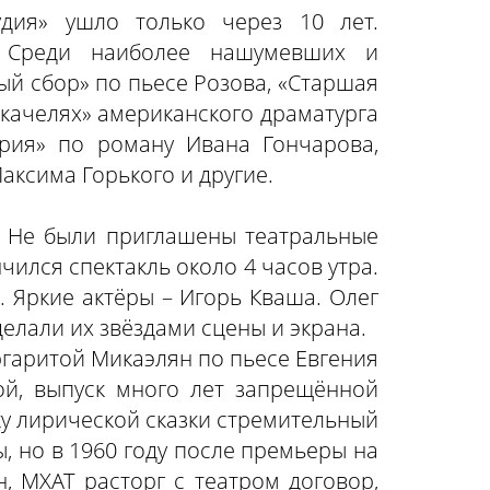
удия» ушло только через 10 лет.
. Среди наиболее нашумевших и
ый сбор» по пьесе Розова, «Старшая
а качелях» американского драматурга
ория» по роману Ивана Гончарова,
аксима Горького и другие.
. Не были приглашены театральные
чился спектакль около 4 часов утра.
. Яркие актёры – Игорь Кваша. Олег
делали их звёздами сцены и экрана.
гаритой Микаэлян по пьесе Евгения
й, выпуск много лет запрещённой
у лирической сказки стремительный
, но в 1960 году после премьеры на
, МХАТ расторг с театром договор,