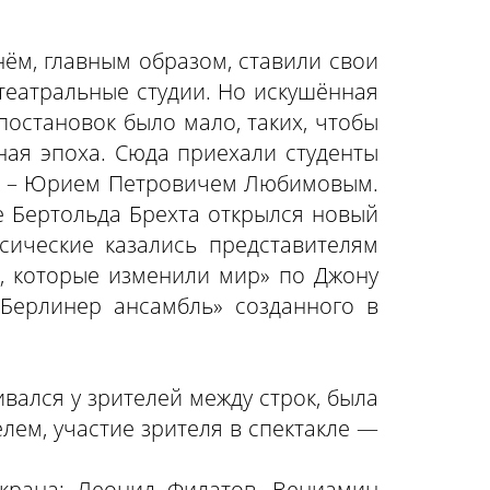
нём, главным образом, ставили свои
театральные студии. Но искушённая
постановок было мало, таких, чтобы
ная эпоха. Сюда приехали студенты
ком – Юрием Петровичем Любимовым.
е Бертольда Брехта открылся новый
сические казались представителям
, которые изменили мир» по Джону
«Берлинер ансамбль» созданного в
вался у зрителей между строк, была
елем, участие зрителя в спектакле —
экрана: Леонид Филатов, Вениамин