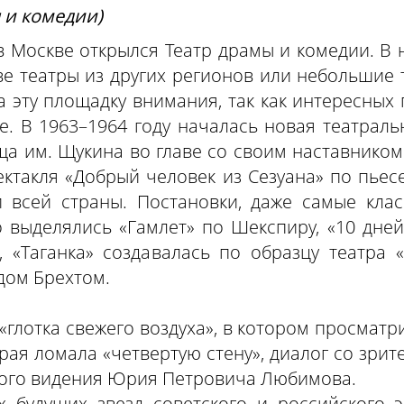
ы и комедии)
в Москве открылся Театр драмы и комедии. В 
ве театры из других регионов или небольшие 
 эту площадку внимания, так как интересных 
. В 1963–1964 году началась новая театраль
ища им. Щукина во главе со своим наставни
ектакля «Добрый человек из Сезуана» по пьес
 всей страны. Постановки, даже самые клас
 выделялись «Гамлет» по Шекспиру, «10 дней
, «Таганка» создавалась по образцу театра 
дом Брехтом.
глотка свежего воздуха», в котором просматри
рая ломала «четвертую стену», диалог со зрит
кого видения Юрия Петровича Любимова.
х будущих звезд советского и российского 