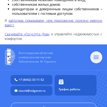
собственникам жилых домов;
арендаторам и доверенным лицам собственников –
пользователям с гостевым доступом.
В
карточках показываем, чем приложение полезно именно
вам>>
Скачивайте «Госуслуги Дом»
и управляйте недвижимостью с
комфортом.
Волгоградская областная
универсальная научная
библиотека им. М. Горького
+7 (8442) 33-11-52
График работы
vounb@volganet.ru