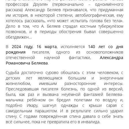
профессора Доуэля» (первоначально – одноимённого
рассказа) Александр Беляев признавался, что придуманная
им история, в некоторой степени, автобиографическая, ему
хотелось рассказать, «что может испытать голова без тела».
Дело в том, что А. Беляев страдал костным туберкулёзом
позвонков, и в периоды обострения бывал совершенно
обездвижен…
В
2024 году, 16 марта
, исполняется
140 лет со дня
рождения
писателя, одного из основоположников
отечественной научной фантастики,
Александра
Романовича Беляева
.
Судьба достаточно сурово обошлась с этим человеком, с
детских лет являющимся большим и энергичным
жизнелюбом, имевшим разносторонние интересы.
Преследовавшая писателя болезнь, по одной из версий,
была, как раз и вызвана неуёмной фантазией Беляева-
мальчика: ребёнком он бредил полетами по воздуху и,
подобно Икару, шагнул однажды с крыши сарая с
самодельным парашютом. И в результате сильно ударил
спину. С годами повреждённая спина давала о себе знать
всё сильнее, пока не превратила его в инвалида.