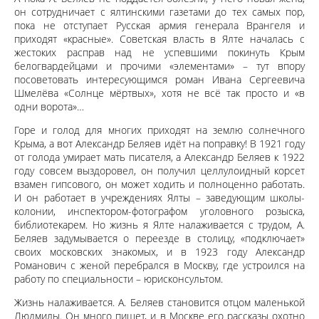
он сотрудничает с ялтинскими газетами до тех самых пор,
пока не отступает Русская армия генерала Врангеля и
приходят «красные». Советская власть в Ялте началась с
жестоких расправ над не успевшими покинуть Крым
белогвардейцами и прочими «элементами» – тут впору
посоветовать интересующимся роман Ивана Сергеевича
Шмелёва «Солнце мёртвых», хотя не всё так просто и «в
одни ворота»…
Горе и голод для многих приходят на землю солнечного
Крыма, а вот Александр Беляев идёт на поправку! В 1921 году
от голода умирает мать писателя, а Александр Беляев к 1922
году совсем выздоровел, он получил целлулоидный корсет
взамен гипсового, он может ходить и полноценно работать.
И он работает в учреждениях Ялты – заведующим школы-
колонии, инспектором-фотографом уголовного розыска,
библиотекарем. Но жизнь я Ялте налаживается с трудом, А.
Беляев задумывается о переезде в столицу, «подключает»
своих московских знакомых, и в 1923 году Александр
Романович с женой перебрался в Москву, где устроился на
работу по специальности – юрисконсультом.
Жизнь налаживается. А. Беляев становится отцом маленькой
Людмилы. Он много пишет, и в Москве его рассказы охотно