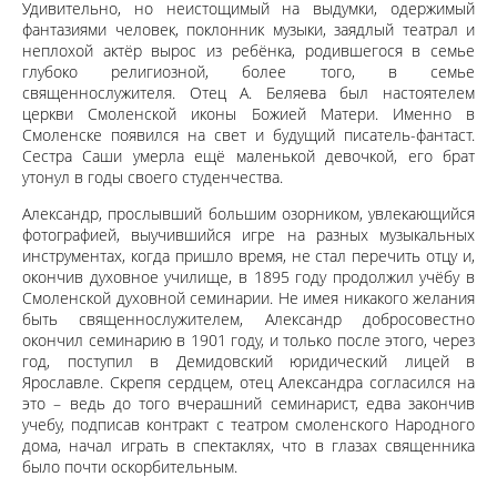
Удивительно, но неистощимый на выдумки, одержимый
фантазиями человек, поклонник музыки, заядлый театрал и
неплохой актёр вырос из ребёнка, родившегося в семье
глубоко религиозной, более того, в семье
священнослужителя. Отец А. Беляева был настоятелем
церкви Смоленской иконы Божией Матери. Именно в
Смоленске появился на свет и будущий писатель-фантаст.
Сестра Саши умерла ещё маленькой девочкой, его брат
утонул в годы своего студенчества.
Александр, прослывший большим озорником, увлекающийся
фотографией, выучившийся игре на разных музыкальных
инструментах, когда пришло время, не стал перечить отцу и,
окончив духовное училище, в 1895 году продолжил учёбу в
Смоленской духовной семинарии. Не имея никакого желания
быть священнослужителем, Александр добросовестно
окончил семинарию в 1901 году, и только после этого, через
год, поступил в Демидовский юридический лицей в
Ярославле. Скрепя сердцем, отец Александра согласился на
это – ведь до того вчерашний семинарист, едва закончив
учебу, подписав контракт с театром смоленского Народного
дома, начал играть в спектаклях, что в глазах священника
было почти оскорбительным.