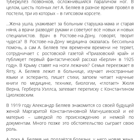
туберкулёз позвонков, осложнившийся параличом ног. В
целом, шесть полных лет А. Беляев в разное время провёл в
постели, три из которых – в гипсовом корсете.
…Жена ушла, ухаживает за больным старушка-мама и старая
няня, а врачи разводят руками и советуют всё новых и новых
специалистов. Врач в Ростове-на-Дону, говорят, творит
чудеса? В Ростове-на-Дону медицина оказалась бессильна
помочь, а сам А. Беляев тем временем времени не теряет,
сотрудничает с ростовской газетой «Приазовский край» и
публикует первый фантастический рассказ «Берлин в 1925
году». В Крыму ставят на ноги лежачих? Семья переезжает в
Ялту, А. Беляев лежит в больнице, изучает иностранные
языки и эсперанто, пишет стихи, запоем читает научные
книги по медицине, технике, биологии, «глотает» Жюля
Верна, Герберта Уэллса, затевает переписку с Константином
Циолковским.
В 1919 году Александр Беляев знакомится со своей будущей
женой Маргаритой Константиновной Магнушевской и её
матерью – шведкой по происхождению и немкой по
документам. Много позже это обстоятельство сыграет свою
роль.
А пока А. Беляев не поддаётся болезни, у него новая жена,