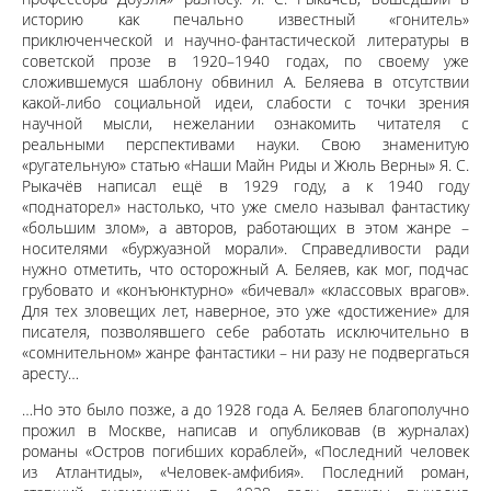
историю как печально известный «гонитель»
приключенческой и научно-фантастической литературы в
советской прозе в 1920–1940 годах, по своему уже
сложившемуся шаблону обвинил А. Беляева в отсутствии
какой-либо социальной идеи, слабости с точки зрения
научной мысли, нежелании ознакомить читателя с
реальными перспективами науки. Свою знаменитую
«ругательную» статью «Наши Майн Риды и Жюль Верны» Я. С.
Рыкачёв написал ещё в 1929 году, а к 1940 году
«поднаторел» настолько, что уже смело называл фантастику
«большим злом», а авторов, работающих в этом жанре –
носителями «буржуазной морали». Справедливости ради
нужно отметить, что осторожный А. Беляев, как мог, подчас
грубовато и «конъюнктурно» «бичевал» «классовых врагов».
Для тех зловещих лет, наверное, это уже «достижение» для
писателя, позволявшего себе работать исключительно в
«сомнительном» жанре фантастики – ни разу не подвергаться
аресту…
…Но это было позже, а до 1928 года А. Беляев благополучно
прожил в Москве, написав и опубликовав (в журналах)
романы «Остров погибших кораблей», «Последний человек
из Атлантиды», «Человек-амфибия». Последний роман,