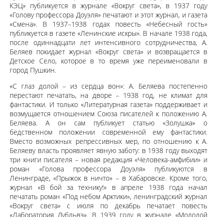
КЭЦ» публикуется в журнале «Вокруг света», в 1937 году
«Голову профессора Доуэля» печатают и этот журнал, и газета
«Смена». В 1937–1938 годах повесть «Небесный гость»
публикуется в газете «Ленинские искры». В начале 1938 года,
после одиннадцати лет интенсивного сотрудничества, А.
Беляев покидает журнал «Вокруг света» и возвращается в
Детское Село, которое в то время уже переименовали в
город Пушкин.
«С глаз долой – из сердца вон»: А. Беляева постепенно
перестают печатать, на дворе – 1938 год, не климат для
фантастики. И только «Литературная газета» поддерживает и
возмущается отношением Союза писателей к положению А.
Беляева. А он сам публикует статью «Золушка» о
бедственном положении современной ему фантастики.
Вместо возможных репрессивных мер, по отношению к А.
Беляеву власть проявляет явную заботу: в 1938 году выходят
три книги писателя – новая редакция «Человека-амфибии» и
роман «Голова профессора Доуэля» публикуются в
Ленинграде, «Прыжок в ничто» – в Хабаровске. Кроме того,
журнал «В бой за технику!» в апреле 1938 года начал
печатать роман «Под небом Арктики», ленинградский журнал
«Вокруг света» с июля по декабрь печатает повесть
«Лаборатория Дубльвэ». В 1939 году в журнале «Молодой