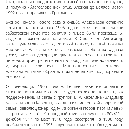
Итак, отклонив предложения режиссёра оставаться в труппе,
и получив «благословение» отца, Александр Беляев летом
1902 года отправился в Ярославль.
Бурное начало нового века в судьбе Александра оставило
свой отпечаток: в январе 1905 года в связи с всероссийской
забастовкой студентов занятия в лицее были прекращены,
студентов распустили по домам. В Смоленске Александр
застал умирающего отца, который вскоре, весной, покинул
мир живых. Александр, чтобы прокормить себя и мать, давал
уроки, рисовал декорации для театра, играл на скрипке в
цирковом оркестре, и печатал в городских газетах отзывы о
культурных событиях. Многосторонние интересы
Александра, таким образом, стали неплохим подспорьем в
его жизни.
От революции 1905 года А. Беляев также не остался в
стороне: принимал участие в студенческих волнениях и, как
поддерживающий связь с группой В. А. Карелина (Владимир
Александрович Карелин, выходец из смоленской дворянской
семьи, революционер, один из организаторов партии левых
эсеров и член её ЦК, народный комиссар имуществ РСФСР с
декабря 1917 по март 1918 года, расстрелян в 1938 году,
реабилитирован в 1993 году), «удостоился» наблюдения со