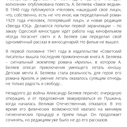
колхозник» опубликована повесть А. Беляева «Замок ведьм».
В 1940 году публикуются «Человек, нашедший своё лицо»,
что, собственно, есть не что иное, как переделанный роман
1929 года «Человек, потерявший лицо», и новая редакция
«Звезда КЭЦ». Делаются попытки первой экранизации – по
заказу Одесской киностудии идёт работа над кинофильмом
«Когда погаснет свет» и А. Беляев сам переделал свой
одноимённый рассказ в киносценарий. Но фильм не вышел.
В первой половине 1941 года в издательстве «Советский
писатель» вышла последняя прижизненная книга А. Беляева
– сигнальный экземпляр романа «Ариэль», в котором А.
Беляев описал приключения умеющего летать юношу.
Детская мечта А. Беляева стала реальность для героя его
романа Ариэля, и умение летать оказалось сулящим отнюдь
не только радость и свободу…
Незадолго до войны Александр Беляев перенёс очередную
операцию, и от предложения эвакуироваться из Пушкина,
когда началась Великая Отечественная, отказался. В это
время его физических возможностей хватало на минимум
гигиенических процедур и приём пищи. Он продолжает
сочинять, но редакциям уже было не до его рассказов.