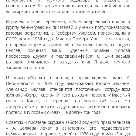
сочинённых А. Беляевым космических путешествий мировых
«олигархов» и «плебсов» остаться, конечно, не мог.
Впрочем, и Яков Перельман, и Александр Беляев вошли в
группу ленинградских писателей и учёных-популяризаторов,
которые встретились с Гербертом Уэллсом, приезжавшим в
СССР летом 1934 года. Мистер Герберт Уэллс, в частности,
во время встречи заявил: «Я с удовольствием, господин
Беляев, прочитал ваши чудесные романы “Голова
профессора Доуэля” и “Человек-амфибия”. О! Они весьма
выгодно отличаются от западных книг. Я даже немного
завидую их успеху».
И роман «Прыжок в ничто», с предисловием самого К.
Циолковского, в 1935 году выдерживает второе издание.
Александр Беляев становится постоянным сотрудником
журнала «Вокруг света». У него выходит повесть «Чудесный
глаз» в Киеве, в переводе на украинский язык. Но
литературные успехи не радуют автора: он вновь прикован к
постели в гипсовых оковах. На долгих три года.
Советский писатель окружен заботой родного правительства
– А. Беляева лечат в санаториях, его поддерживают
публикациями его произведений: в 1936 году роман «Звезда