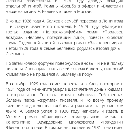
ставший знаменитым, в 1928 году дважды выходил
отдельной книгой. Романы «Борьба в эфире» и «Властелин
мира» написаны А. Беляевым также в Москве.
В конце 1928 года А. Беляев с семьёй переехал в Ленинград
– в статусе известного писателя. В 1929 году публикуется
третье издание «Человека-амфибии», роман «Продавец
воздуха», «Человек, потерявший лицо», повесть «Золотая
гора». Отдельной книгой выходит роман «Властелин мира».
Летом 1929 года в семье Беляевых родилась вторая дочь –
Светлана.
Но затем колесо фортуны повернулось вновь – и не в пользу
писателя. Снова дала знать о себе старая болезнь, питерский
климат явно не пришёлся А. Беляеву «в пору».
В сентябре 1929 года семья переехала в Киев, в котором в
1931 года от менингита умерла шестилетняя дочь Людмила,
а вторая дочь Светлана тяжело заболела. Собственная
болезнь также «скрутила» писателя, и, ко всему прочему,
киевские издательства требовали рукописи на украинском
языке. А. Беляев успел в 1930 году написать и издать в
Москве роман «Подводные земледельцы», очерк о
Константине Эдуардовиче Циолковском «Гражданин
Эфирного острова». В том же несчастливом 1931 году семья