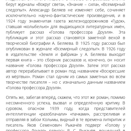
берут журналы «Вокруг света», «Знание – сила», «Всемирный
следопыт». Александр Беляев не изменяет себе, сочиняет
исключительно научно-фантастические произведения, и в
1924 году знаменитая газета железнодорожников «Гудок»,
ставшая «колыбелью» для выдающихся литературных имён,
публикует рассказ «Голова профессора Доуэля». Эта
публикация и этот рассказ становятся заметной вехой в
творческой биографии А. Беляева. В 1925 году рассказ был
опубликован в журнале «Всемирный следопыт». В 1926 году
в издательстве «Земля и фабрика» у А. Беляева выходит
первая книга – это сборник рассказов и, конечно, он носит
название «Голова профессора Доуэля». Затем этот рассказ
автор перерабатывает в роман под названием «Воскресшие
из мёртвых». Роман стал одним из самых заметных во всём
творчестве писателя – но с изначально данным названием
«Голова профессора Доуэля».
Опять же, забегая вперёд, скажем, что этот же роман, помимо
несомненного успеха, вызвал и определённую критику. В
суровом, опасном 1939 году, когда представителей
интеллигенции «разоблачали» «пачками», расстреливая и
отправляя в забои Колымы, видный в те времена литкритик и
писатель Яков Семенович Рыкачёв подверг «Голову у
профессора Доуэля» разносу. Я. С. Рыкачёв, вошедший в