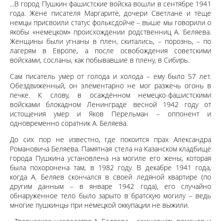
...В город Пушкин фашистские войска вошли в сентябре 1941
года. Жене писателя Маргарите, дочери Светлане и тёще
немцы присвоили статус фольксдойче – выше мы говорили о
якобы «немецком» происхождении родственниц А. Беляева.
Женщины были угнаны в плен, скитались, – порознь, – по
лагерям в Европе, а после освобождения советскими
войсками, сосланы, как побывавшие в плену, в Сибирь.
Сам писатель умер от голода и холода – ему было 57 лет.
Обездвиженный, он элементарно не мог разжечь огонь в
печке. К слову, в осаждённом немецко-фашистскими
войсками блокадном Ленинграде весной 1942 году от
истощения умер и Яков Перельман – оппонент и
одновременно соратник А. Беляева.
До сих пор не известно, где покоится прах Александра
Романовича Беляева. Памятная стела на Казанском кладбище
города Пушкина установлена на могиле его жены, которая
была похоронена там, в 1982 году. В декабре 1941 года,
когда А. Беляев скончался в своей ледяной квартире (по
другим данным – в январе 1942 года), его случайно
обнаруженное тело было зарыто в братскую могилу – ведь
многие пушкинцы при немецкой оккупации не выжили.