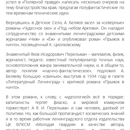
успел в «Полярной правде» написать несколько очерков на
тему благоустройства края, предлагая полуфантастические по
тем временам технические идеи.
Вернувшись в Детское Село, А. Беляев засел за «северные»
романы «Чудесное око» и «Под небом Арктики». Он наладил
сотрудничество со знаменитыми ленинградскими детскими
журналами «Чиж» и «Ёж» и опубликовал роман «Прыжок в
ничто», посвящённый К. Циолковскому.
Знаменитый Яков Исидорович Перельман – математик, физик,
журналист, педагог, известный популяризатор точных наук,
основоположник жанра занимательной науки, и, в общем-то,
автор понятия «научно-фантастическое», подложил А.
Беляеву большую «свинью», выступив в 1934 году в газете
«Литературный Ленинград» с критикой романа «Прыжок в
ничто».
В этом романе, к слову, с «идеологией» всё в порядке:
капиталисты терпят фиаско, а мировой коммунизм
торжествует. А Я. И. Перельман и сам человек, далёкий от
политики. Но, как большой пропагандист космических знаний
и в то время работник ленинградского отдела издательства
ЦК ВЛКСМ «Молодая гвардия» в качестве автора,
консультанта и научного редактора, в стороне от