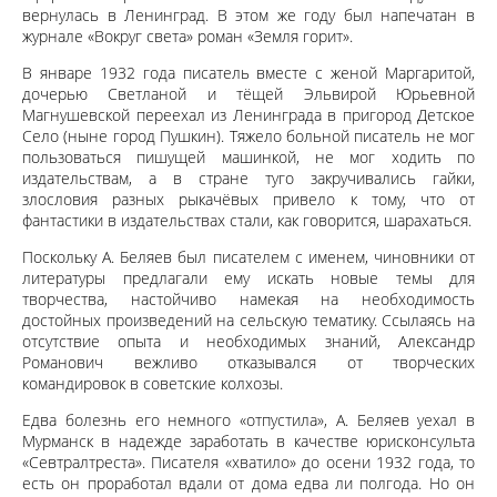
вернулась в Ленинград. В этом же году был напечатан в
журнале «Вокруг света» роман «Земля горит».
В январе 1932 года писатель вместе с женой Маргаритой,
дочерью Светланой и тёщей Эльвирой Юрьевной
Магнушевской переехал из Ленинграда в пригород Детское
Село (ныне город Пушкин). Тяжело больной писатель не мог
пользоваться пишущей машинкой, не мог ходить по
издательствам, а в стране туго закручивались гайки,
злословия разных рыкачёвых привело к тому, что от
фантастики в издательствах стали, как говорится, шарахаться.
Поскольку А. Беляев был писателем с именем, чиновники от
литературы предлагали ему искать новые темы для
творчества, настойчиво намекая на необходимость
достойных произведений на сельскую тематику. Ссылаясь на
отсутствие опыта и необходимых знаний, Александр
Романович вежливо отказывался от творческих
командировок в советские колхозы.
Едва болезнь его немного «отпустила», А. Беляев уехал в
Мурманск в надежде заработать в качестве юрисконсульта
«Севтралтреста». Писателя «хватило» до осени 1932 года, то
есть он проработал вдали от дома едва ли полгода. Но он