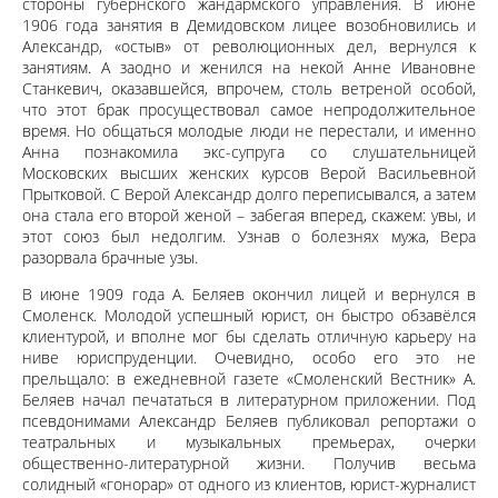
стороны губернского жандармского управления. В июне
1906 года занятия в Демидовском лицее возобновились и
Александр, «остыв» от революционных дел, вернулся к
занятиям. А заодно и женился на некой Анне Ивановне
Станкевич, оказавшейся, впрочем, столь ветреной особой,
что этот брак просуществовал самое непродолжительное
время. Но общаться молодые люди не перестали, и именно
Анна познакомила экс-супруга со слушательницей
Московских высших женских курсов Верой Васильевной
Прытковой. С Верой Александр долго переписывался, а затем
она стала его второй женой – забегая вперед, скажем: увы, и
этот союз был недолгим. Узнав о болезнях мужа, Вера
разорвала брачные узы.
В июне 1909 года А. Беляев окончил лицей и вернулся в
Смоленск. Молодой успешный юрист, он быстро обзавёлся
клиентурой, и вполне мог бы сделать отличную карьеру на
ниве юриспруденции. Очевидно, особо его это не
прельщало: в ежедневной газете «Смоленский Вестник» А.
Беляев начал печататься в литературном приложении. Под
псевдонимами Александр Беляев публиковал репортажи о
театральных и музыкальных премьерах, очерки
общественно-литературной жизни. Получив весьма
солидный «гонорар» от одного из клиентов, юрист-журналист