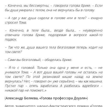
– Конечно, мы бессмертны, – говорила голова Брике. – Если
бы душа умирала с телом, она не вернулась бы в голову.
– А где у вас душа сидела: в голове или в теле? – ехидно
спросил Тома.
– Конечно, в теле была... везде была... – неуверенно
отвечала голова Брике, подозревая в вопросе какой-то
подвох.
– Так что же, душа вашего тела безголовая теперь ходит на
том свете?
– Сами вы безголовый, – обиделась Брике.
– Я-то с головой. Только она одна у меня и есть, – не
унимался Тома. – А вот душа вашей головы не осталась на
том свете? По этой резиновой кишке назад на землю
вернулась? Нет, – говорил он уже серьёзно, – мы как машина.
Пустил пар – опять заработала. А разбилась вдребезги –
никакой пар не поможет...
»
(
Александр Беляева, «Голова профессора Доуэля»
)
Автор знаменитого научно-фантастического романа «Голова