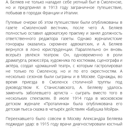
А. Беляев не только наладил себе уютный быт в Смоленске,
но и предпринял в 1913 году заграничное путешествие,
побывав в городах Франции и Италии.
Путевые очерки об этом путешествии были опубликованы в
газете «Смоленский вестник», после чего А. Беляев
полностью оставил адвокатскую практику и занял должность
ответственного редактора газеты. Однако журналистские
гонорары оказались скромнее адвокатских, и А. Беляев
вернулся в лоно юриспруденции. Параллельно он вновь
всерьёз увлёкся театром. Он, одновременно в роли
драматурга, режиссёра, художника по костюмам, сценографа и
актёра, создал «домашний театр», с которым гастролировал
не только по Смоленску, но и по его окрестностям. А
несколько сезонов были сыграны и в Москве. Однажды, во
время приезда в Смоленск столичной труппы под
руководством К. Станиславского, А. Беляеву удалось
заменить заболевшего артиста – сыграть вместо того в
нескольких спектаклях. В июле 1914 года в московском
детском журнале «Проталинка» была опубликована его
детская пьеса-сказка в четырёх действиях «Бабушка Мойра».
Переехавшего было совсем в Москву Александра Беляева
поджидал удар: в 1915 году врачи диагностировали костный