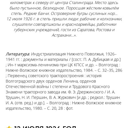
километрах к северу от центра Сталинграда. Место здесь
было пустынное, безлюдное. Поросшая жёстким ковылём
степь. Редкие бахчи. Островерхие бугры суслиных нор…
12 июля 1926 г. в степь пришли люди: рабочие и колхозники,
слушатели совпартшколы и красноармейцы, работники
губернских учреждений, гости из Саратова, Ростова и
Астрахани…».
Литература
: Индустриализация Нижнего Поволжья, 1926–
1941 гг. : документы и материалы / [сост.: П. А. Дубицкая и др.]
; Ин-т марксизма-ленинизма при ЦК КПСС и др. – Волгоград :
Нижне-Волжское книжное издательство, 1984. – С. 32–35, 286
; Первенец советского тракторостроения : история
Волгоградского двух орденов Ленина, орденов
Отечественной войны I степени и Трудового Красного
Знамени тракторного завода им. Ф. Э. Дзержинского / И. А.
Трушин, Н. И. Першин, В. А. Журкович [и др. ; редкол.: Трушин
И. А. (отв. ред.) и др.]. – Волгоград : Нижне-Волжское книжное
издательство, 1980. – С. 20, 28 : фот.