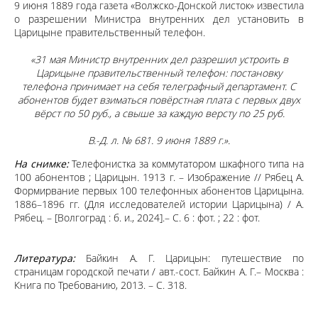
9 июня 1889 года газета «Волжско-Донской листок» известила
о разрешении Министра внутренних дел установить в
Царицыне правительственный телефон.
«31 мая Министр внутренних дел разрешил устроить в
Царицыне правительственный телефон: постановку
телефона принимает на себя телеграфный департамент. С
абонентов будет взиматься повёрстная плата с первых двух
вёрст по 50 руб., а свыше за каждую версту по 25 руб.
В.-Д. л. № 681. 9 июня 1889 г.».
На снимке:
Телефонистка за коммутатором шкафного типа на
100 абонентов ; Царицын. 1913 г. – Изображение // Рябец А.
Формирвание первых 100 телефонных абонентов Царицына.
1886–1896 гг. (Для исследователей истории Царицына) / А.
Рябец. – [Волгоград : б. и., 2024].– С. 6 : фот. ; 22 : фот.
Литература:
Байкин А. Г. Царицын: путешествие по
страницам городской печати / авт.-сост. Байкин А. Г.– Москва :
Книга по Требованию, 2013. – С. 318.