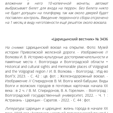
вложении в него 10-копеечной монеты, автомат
выбрасывает билет для входа на перрон. Без билета никто
не будет допущен на платформу, так как около дверей будет
поставлен контроль. Введение перронного сбора отсрочено
на 1 месяц в виду неготовности ещё решёток около вокзала.
«Царицынский вестник» № 3436
На снимке:
Царицынский вокзал на открытке. Фото: Музей
истории Приволжской железной дороги. - Изображение //
Волкова И. В. Историко-культурные достопримечательности и
памятные места г. Волгограда и Волгоградской области =
Historical and cultural sights and memorable places of Volgograd
and the Volgograd region / И. В. Волкова. - Волгоград : Изд-во
ВолГУ, 2023. - С. 42 : цв. фот. ; Железнодорожный вокзал. -
Изображение // Спиридонов В. М. Волга моей бабушки. Виды
Волги и волжских городов в почтовых карточках начала XX
века : в 2 ч. / В. М. Спиридонов, В. А. Горелкин. - Волгоград :
Волгоградский государственный университет, 2022. - Ч. 1 :
Астрахань - Царицын - Саратов. - 2022. - С. 44 : фот.
Литература:
Царицын и царицане: жизнь города в начале ХХ