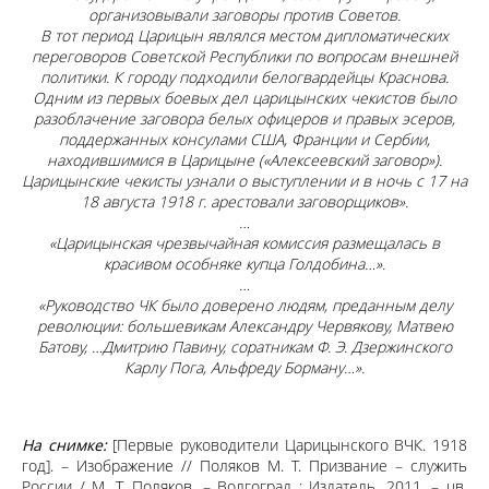
организовывали заговоры против Советов.
В тот период Царицын являлся местом дипломатических
переговоров Советской Республики по вопросам внешней
политики. К городу подходили белогвардейцы Краснова.
Одним из первых боевых дел царицынских чекистов было
разоблачение заговора белых офицеров и правых эсеров,
поддержанных консулами США, Франции и Сербии,
находившимися в Царицыне («Алексеевский заговор»).
Царицынские чекисты узнали о выступлении и в ночь с 17 на
18 августа 1918 г. арестовали заговорщиков».
…
«Царицынская чрезвычайная комиссия размещалась в
красивом особняке купца Голдобина…».
…
«Руководство ЧК было доверено людям, преданным делу
революции: большевикам Александру Червякову, Матвею
Батову, …Дмитрию Павину, соратникам Ф. Э. Дзержинского
Карлу Пога, Альфреду Борману…».
На снимке:
[Первые руководители Царицынского ВЧК. 1918
год]. – Изображение // Поляков М. Т. Призвание – служить
России / М. Т. Поляков. – Волгоград : Издатель, 2011. – цв.