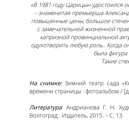
«В 1981 году Царицын удостоился о
– знаменитая премьерша Александ
повышенные цены, большое стечен
с замечательной жизненной пра
капризной провинциальной актр
одухотворить любую роль.. Когда о
была фигура 
Такие спе
На снимке:
Зимний театр сада «К
времени страницы : фотоальбом / [диз
Литература
: Андрианова Г. Н. Ху
Волгоград : Издатель, 2015. – С. 13.