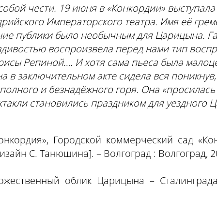
собой чести. 19 июня в «Конкордии» выступала 
рийского Императорского театра. Имя её грем
ие публики было необычным для Царицына. Га
вдивостью воспроизвела перед нами тип воспр
исы Репиной…. И хотя сама пьеса была малоце
на в заключительном акте сидела вся поникнув,
полного и безнадёжного горя. Она «просилась
ктакли становились праздником для уездного 
онкордия», Городской коммерческий сад «Кон
айн С. Танюшина]. – Волгоград : Волгоград, 2007
дожественный облик Царицына – Сталинграда 