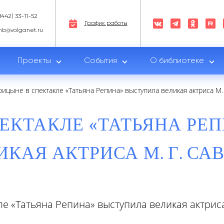
8442) 33-11-52
График работы
nb@volganet.ru
Проекты
События
О библиотеке
рицыне в спектакле «Татьяна Репина» выступила великая актриса М.
ПЕКТАКЛЕ «ТАТЬЯНА РЕ
ИКАЯ АКТРИСА М. Г. СА
е «Татьяна Репина» выступила великая актриса