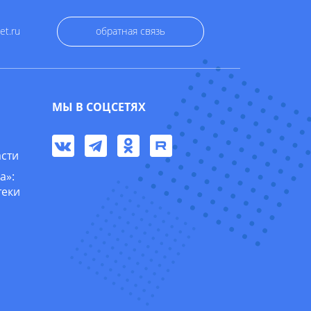
et.ru
обратная связь
МЫ В СОЦСЕТЯХ
асти
а»:
теки