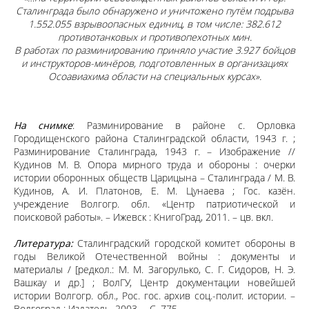
Сталинграда было обнаружено и уничтожено путём подрыва
1.552.055 взрывоопасных единиц, в том числе: 382.612
противотанковых и противопехотных мин.
В работах по разминированию приняло участие 3.927 бойцов
и инструкторов-минёров, подготовленных в организациях
Осоавиахима области на специальных курсах».
На снимке
: Разминирование в районе с. Орловка
Городищенского района Сталинградской области, 1943 г. ;
Разминирование Сталинграда, 1943 г. – Изображение //
Кудинов М. В. Опора мирного труда и обороны : очерки
истории оборонных обществ Царицына – Сталинграда / М. В.
Кудинов, А. И. Платонов, Е. М. Цунаева ; Гос. казён.
учреждение Волгогр. обл. «Центр патриотической и
поисковой работы». – Ижевск : КнигоГрад, 2011. – цв. вкл.
Литература:
Сталинградский городской комитет обороны в
годы Великой Отечественной войны : документы и
материалы / [редкол.: М. М. Загорулько, С. Г. Сидоров, Н. Э.
Вашкау и др.] ; ВолГУ, Центр документации новейшей
истории Волгогр. обл., Рос. гос. архив соц.-полит. истории. –
Волгоград : Издатель, 2003. – С. 775.