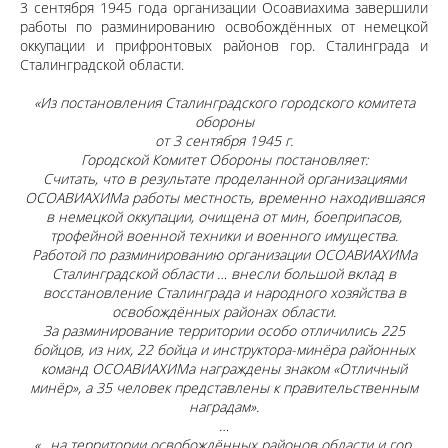
3 сентября 1945 года организации Осоавиахима завершили
работы по разминированию освобождённых от немецкой
оккупации и прифронтовых районов гор. Сталинграда и
Сталинградской области.
«Из постановления Сталинградского городского комитета
обороны
от 3 сентября 1945 г.
Городской Комитет Обороны постановляет:
Считать, что в результате проделанной организациями
ОСОАВИАХИМа работы местность, временно находившаяся
в немецкой оккупации, очищена от мин, боеприпасов,
трофейной военной техники и военного имущества.
Работой по разминированию организации ОСОАВИАХИМа
Сталинградской области … внесли большой вклад в
восстановление Сталинграда и народного хозяйства в
освобождённых районах области.
За разминирование территории особо отличились 225
бойцов, из них, 22 бойца и инструктора-минёра районных
команд ОСОАВИАХИМа награждены знаком «Отличный
минёр», а 35 человек представлены к правительственным
наградам».
…
«…на территории освобождённых районов области и гор.