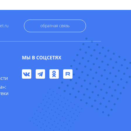
et.ru
обратная связь
МЫ В СОЦСЕТЯХ
асти
а»:
теки